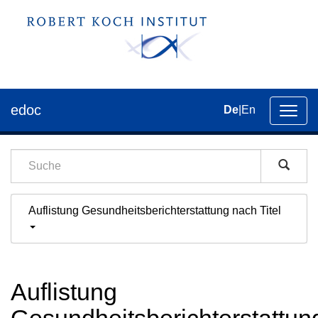
edoc
De
|
En
Umsch
der
Navig
Auflistung Gesundheitsberichterstattung nach Titel
Auflistung