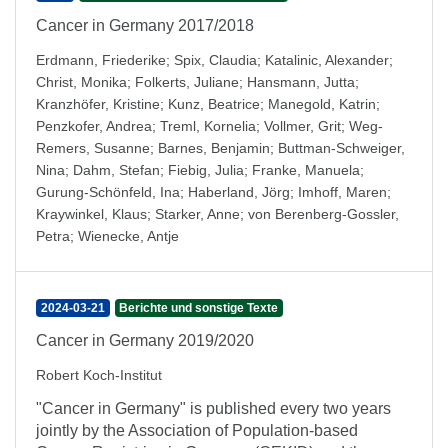
Cancer in Germany 2017/2018
Erdmann, Friederike
;
Spix, Claudia
;
Katalinic, Alexander
;
Christ, Monika
;
Folkerts, Juliane
;
Hansmann, Jutta
;
Kranzhöfer, Kristine
;
Kunz, Beatrice
;
Manegold, Katrin
;
Penzkofer, Andrea
;
Treml, Kornelia
;
Vollmer, Grit
;
Weg-
Remers, Susanne
;
Barnes, Benjamin
;
Buttman-Schweiger,
Nina
;
Dahm, Stefan
;
Fiebig, Julia
;
Franke, Manuela
;
Gurung-Schönfeld, Ina
;
Haberland, Jörg
;
Imhoff, Maren
;
Kraywinkel, Klaus
;
Starker, Anne
;
von Berenberg-Gossler,
Petra
;
Wienecke, Antje
2024-03-21
Berichte und sonstige Texte
Cancer in Germany 2019/2020
Robert Koch-Institut
"Cancer in Germany" is published every two years
jointly by the Association of Population-based