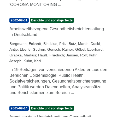
'CORONA-MONITORING ...
2002-09-01
Berichte und sonstige Texte
Arbeitsweltbezogene Gesundheitsberichterstattung
in Deutschland
Bergmann, Eckardt
;
Bindzius, Fritz
;
Butz, Martin
;
Ducki,
Antje
;
Eberle, Gudrun
;
Gensch, Rainer
;
Göbel, Eberhard
;
Grabka, Markus
;
Hauß, Friedrich
;
Jansen, Rolf
;
Kuhn,
Joseph
;
Kuhn, Karl
In 19 Beiträgen von verschiedenen Akteuren aus den
Bereichen Epidemiologie, Public Health,
Sozialversicherungen, Gesundheitsberichterstattung
und Politik werden Datenquellen, Analyseansätze
und Berichtsformen zum Bereich ...
2005-09-14
Berichte und sonstige Texte
Armut, soziale Ungleichheit und Gesundheit