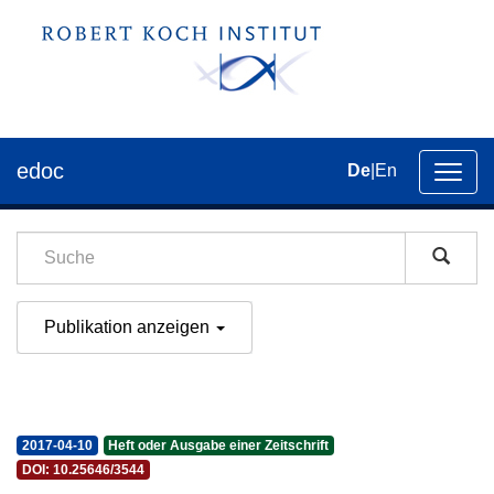
edoc
De
|
En
Umsch
der
Navig
Publikation anzeigen
2017-04-10
Heft oder Ausgabe einer Zeitschrift
DOI: 10.25646/3544