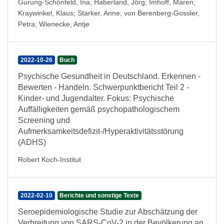
Gurung-Schönfeld, Ina
;
Haberland, Jörg
;
Imhoff, Maren
;
Kraywinkel, Klaus
;
Starker, Anne
;
von Berenberg-Gossler,
Petra
;
Wienecke, Antje
2022-10-26
Buch
Psychische Gesundheit in Deutschland. Erkennen -
Bewerten - Handeln. Schwerpunktbericht Teil 2 -
Kinder- und Jugendalter. Fokus: Psychische
Auffälligkeiten gemäß psychopathologischem
Screening und
Aufmerksamkeitsdefizit-/Hyperaktivitätsstörung
(ADHS)
Robert Koch-Institut
2022-02-10
Berichte und sonstige Texte
Seroepidemiologische Studie zur Abschätzung der
Verbreitung von SARS-CoV-2 in der Bevölkerung an