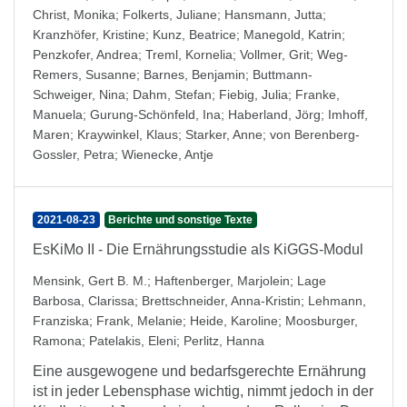
Christ, Monika
;
Folkerts, Juliane
;
Hansmann, Jutta
;
Kranzhöfer, Kristine
;
Kunz, Beatrice
;
Manegold, Katrin
;
Penzkofer, Andrea
;
Treml, Kornelia
;
Vollmer, Grit
;
Weg-
Remers, Susanne
;
Barnes, Benjamin
;
Buttmann-
Schweiger, Nina
;
Dahm, Stefan
;
Fiebig, Julia
;
Franke,
Manuela
;
Gurung-Schönfeld, Ina
;
Haberland, Jörg
;
Imhoff,
Maren
;
Kraywinkel, Klaus
;
Starker, Anne
;
von Berenberg-
Gossler, Petra
;
Wienecke, Antje
2021-08-23
Berichte und sonstige Texte
EsKiMo II - Die Ernährungsstudie als KiGGS-Modul
Mensink, Gert B. M.
;
Haftenberger, Marjolein
;
Lage
Barbosa, Clarissa
;
Brettschneider, Anna-Kristin
;
Lehmann,
Franziska
;
Frank, Melanie
;
Heide, Karoline
;
Moosburger,
Ramona
;
Patelakis, Eleni
;
Perlitz, Hanna
Eine ausgewogene und bedarfsgerechte Ernährung
ist in jeder Lebensphase wichtig, nimmt jedoch in der