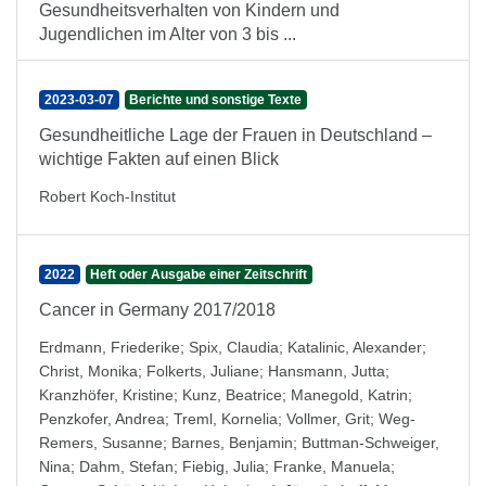
Gesundheitsverhalten von Kindern und
Jugendlichen im Alter von 3 bis ...
2023-03-07
Berichte und sonstige Texte
Gesundheitliche Lage der Frauen in Deutschland –
wichtige Fakten auf einen Blick
Robert Koch-Institut
2022
Heft oder Ausgabe einer Zeitschrift
Cancer in Germany 2017/2018
Erdmann, Friederike
;
Spix, Claudia
;
Katalinic, Alexander
;
Christ, Monika
;
Folkerts, Juliane
;
Hansmann, Jutta
;
Kranzhöfer, Kristine
;
Kunz, Beatrice
;
Manegold, Katrin
;
Penzkofer, Andrea
;
Treml, Kornelia
;
Vollmer, Grit
;
Weg-
Remers, Susanne
;
Barnes, Benjamin
;
Buttman-Schweiger,
Nina
;
Dahm, Stefan
;
Fiebig, Julia
;
Franke, Manuela
;