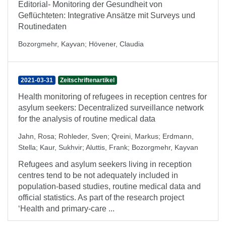
Editorial- Monitoring der Gesundheit von
Geflüchteten: Integrative Ansätze mit Surveys und
Routinedaten
Bozorgmehr, Kayvan
;
Hövener, Claudia
2021-03-31
Zeitschriftenartikel
Health monitoring of refugees in reception centres for
asylum seekers: Decentralized surveillance network
for the analysis of routine medical data
Jahn, Rosa
;
Rohleder, Sven
;
Qreini, Markus
;
Erdmann,
Stella
;
Kaur, Sukhvir
;
Aluttis, Frank
;
Bozorgmehr, Kayvan
Refugees and asylum seekers living in reception
centres tend to be not adequately included in
population-based studies, routine medical data and
official statistics. As part of the research project
‘Health and primary-care ...