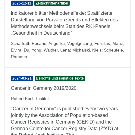
2025-12-11
Zeitschriftenartikel
Indikatorenblätter Methodeneffekte: Stratifizierte
Darstellung von Prävalenztrends und Effekten des
Methodenwechsels beim Start des RKI-Panels
„Gesundheit in Deutschland“
Schaffrath Rosario, Angelika
;
Vogelgesang, Felicitas
;
Mauz,
Elvira
;
Du, Yong
;
Walther, Lena
;
Michalski, Niels
;
Scheufele,
Ramona
2024-03-21
Berichte und sonstige Texte
Cancer in Germany 2019/2020
Robert Koch-Institut
"Cancer in Germany" is published every two years
jointly by the Association of Population-based
Cancer Registries in Germany (GEKID) and the
German Centre for Cancer Registry Data (ZfKD) at