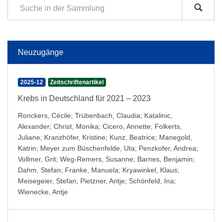
Neuzugänge
2025-12
Zeitschriftenartikel
Krebs in Deutschland für 2021 – 2023
Ronckers, Cécile
;
Trübenbach, Claudia
;
Katalinic,
Alexander
;
Christ, Monika
;
Cicero, Annette
;
Folkerts,
Juliane
;
Kranzhöfer, Kristine
;
Kunz, Beatrice
;
Manegold,
Katrin
;
Meyer zum Büschenfelde, Uta
;
Penzkofer, Andrea
;
Vollmer, Grit
;
Weg-Remers, Susanne
;
Barnes, Benjamin
;
Dahm, Stefan
;
Franke, Manuela
;
Kryawinkel, Klaus
;
Meisegeier, Stefan
;
Pietzner, Antje
;
Schönfeld, Ina
;
Wienecke, Antje