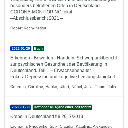
besonders betroffenen Orten in Deutschland
CORONA-MONITORING lokal
–Abschlussbericht 2021 –
Robert Koch-Institut
2022-01-20
Buch
Erkennen - Bewerten - Handeln. Schwerpunktbericht
zur psychischen Gesundheit der Bevölkerung in
Deutschland. Teil 1 – Erwachsenenalter.
Fokus: Depression und kognitive Leistungsfähigkeit
Cohrdes, Caroline
;
Hapke, Ulfert
;
Nübel, Julia
;
Thom, Julia
2021-11-30
Heft oder Ausgabe einer Zeitschrift
Krebs in Deutschland für 2017/2018
Erdmann, Friederike
;
Spix, Claudia
;
Katalinic, Alexander
;