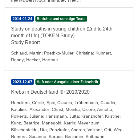
the Robert Koch Institute. The ...
2014-01-24
Berichte und sonstige Texte
Study on deaths in young children (2nd to 24th
month of life) (TOKEN Study)
Study Report
Schlaud, Martin
;
Poethko-Müller, Christina
;
Kuhnert,
Ronny
;
Hecker, Hartmut
2023-12-07
Heft oder Ausgabe einer Zeitschrift
Krebs in Deutschland für 2019/2020
Ronckers, Cécile
;
Spix, Claudia
;
Trübenbach, Claudia
;
Katalinic, Alexander
;
Christ, Monika
;
Cicero, Annette
;
Folkerts, Juliane
;
Hansmann, Jutta
;
Kranzhöfer, Kristine
;
Kunz, Beatrice
;
Manegold, Katrin
;
Meyer zum
Büschenfelde, Uta
;
Penzkofer, Andrea
;
Vollmer, Grit
;
Weg-
Remers, Susanne
;
Barnes, Benjamin
;
Buttmann-