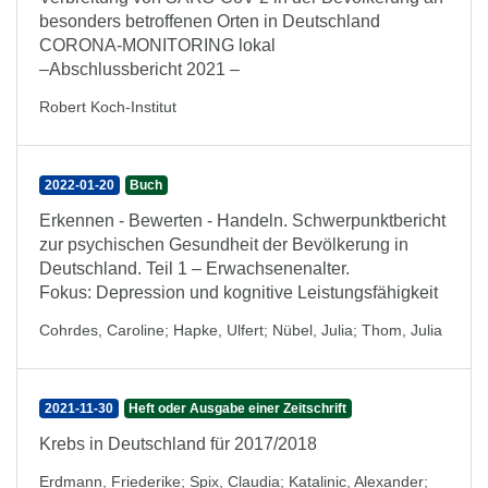
besonders betroffenen Orten in Deutschland
CORONA-MONITORING lokal
–Abschlussbericht 2021 –
Robert Koch-Institut
2022-01-20
Buch
Erkennen - Bewerten - Handeln. Schwerpunktbericht
zur psychischen Gesundheit der Bevölkerung in
Deutschland. Teil 1 – Erwachsenenalter.
Fokus: Depression und kognitive Leistungsfähigkeit
Cohrdes, Caroline
;
Hapke, Ulfert
;
Nübel, Julia
;
Thom, Julia
2021-11-30
Heft oder Ausgabe einer Zeitschrift
Krebs in Deutschland für 2017/2018
Erdmann, Friederike
;
Spix, Claudia
;
Katalinic, Alexander
;