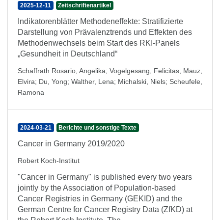
2025-12-11
Zeitschriftenartikel
Indikatorenblätter Methodeneffekte: Stratifizierte
Darstellung von Prävalenztrends und Effekten des
Methodenwechsels beim Start des RKI-Panels
„Gesundheit in Deutschland“
Schaffrath Rosario, Angelika
;
Vogelgesang, Felicitas
;
Mauz,
Elvira
;
Du, Yong
;
Walther, Lena
;
Michalski, Niels
;
Scheufele,
Ramona
2024-03-21
Berichte und sonstige Texte
Cancer in Germany 2019/2020
Robert Koch-Institut
"Cancer in Germany" is published every two years
jointly by the Association of Population-based
Cancer Registries in Germany (GEKID) and the
German Centre for Cancer Registry Data (ZfKD) at