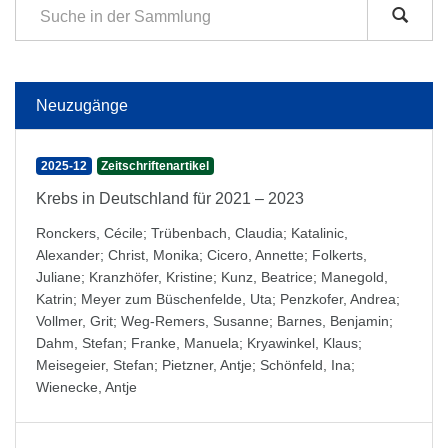
Neuzugänge
2025-12
Zeitschriftenartikel
Krebs in Deutschland für 2021 – 2023
Ronckers, Cécile
;
Trübenbach, Claudia
;
Katalinic,
Alexander
;
Christ, Monika
;
Cicero, Annette
;
Folkerts,
Juliane
;
Kranzhöfer, Kristine
;
Kunz, Beatrice
;
Manegold,
Katrin
;
Meyer zum Büschenfelde, Uta
;
Penzkofer, Andrea
;
Vollmer, Grit
;
Weg-Remers, Susanne
;
Barnes, Benjamin
;
Dahm, Stefan
;
Franke, Manuela
;
Kryawinkel, Klaus
;
Meisegeier, Stefan
;
Pietzner, Antje
;
Schönfeld, Ina
;
Wienecke, Antje