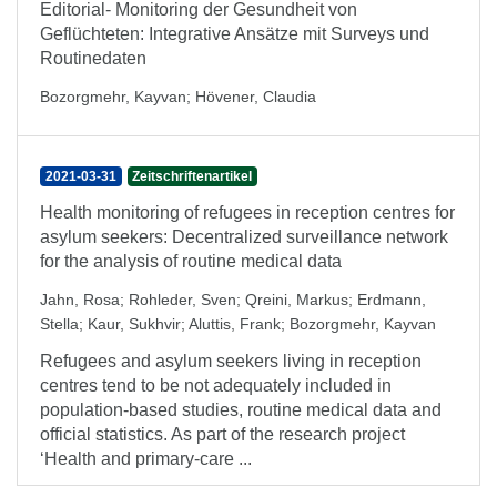
Editorial- Monitoring der Gesundheit von
Geflüchteten: Integrative Ansätze mit Surveys und
Routinedaten
Bozorgmehr, Kayvan
;
Hövener, Claudia
2021-03-31
Zeitschriftenartikel
Health monitoring of refugees in reception centres for
asylum seekers: Decentralized surveillance network
for the analysis of routine medical data
Jahn, Rosa
;
Rohleder, Sven
;
Qreini, Markus
;
Erdmann,
Stella
;
Kaur, Sukhvir
;
Aluttis, Frank
;
Bozorgmehr, Kayvan
Refugees and asylum seekers living in reception
centres tend to be not adequately included in
population-based studies, routine medical data and
official statistics. As part of the research project
‘Health and primary-care ...