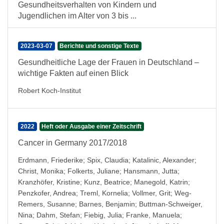
Gesundheitsverhalten von Kindern und
Jugendlichen im Alter von 3 bis ...
2023-03-07
Berichte und sonstige Texte
Gesundheitliche Lage der Frauen in Deutschland –
wichtige Fakten auf einen Blick
Robert Koch-Institut
2022
Heft oder Ausgabe einer Zeitschrift
Cancer in Germany 2017/2018
Erdmann, Friederike
;
Spix, Claudia
;
Katalinic, Alexander
;
Christ, Monika
;
Folkerts, Juliane
;
Hansmann, Jutta
;
Kranzhöfer, Kristine
;
Kunz, Beatrice
;
Manegold, Katrin
;
Penzkofer, Andrea
;
Treml, Kornelia
;
Vollmer, Grit
;
Weg-
Remers, Susanne
;
Barnes, Benjamin
;
Buttman-Schweiger,
Nina
;
Dahm, Stefan
;
Fiebig, Julia
;
Franke, Manuela
;