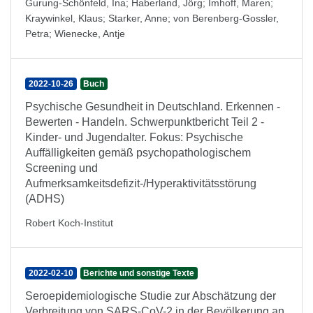
Gurung-Schönfeld, Ina
;
Haberland, Jörg
;
Imhoff, Maren
;
Kraywinkel, Klaus
;
Starker, Anne
;
von Berenberg-Gossler,
Petra
;
Wienecke, Antje
2022-10-26
Buch
Psychische Gesundheit in Deutschland. Erkennen -
Bewerten - Handeln. Schwerpunktbericht Teil 2 -
Kinder- und Jugendalter. Fokus: Psychische
Auffälligkeiten gemäß psychopathologischem
Screening und
Aufmerksamkeitsdefizit-/Hyperaktivitätsstörung
(ADHS)
Robert Koch-Institut
2022-02-10
Berichte und sonstige Texte
Seroepidemiologische Studie zur Abschätzung der
Verbreitung von SARS-CoV-2 in der Bevölkerung an