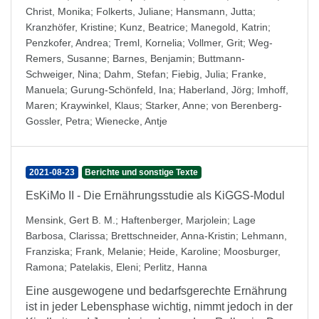
Christ, Monika
;
Folkerts, Juliane
;
Hansmann, Jutta
;
Kranzhöfer, Kristine
;
Kunz, Beatrice
;
Manegold, Katrin
;
Penzkofer, Andrea
;
Treml, Kornelia
;
Vollmer, Grit
;
Weg-
Remers, Susanne
;
Barnes, Benjamin
;
Buttmann-
Schweiger, Nina
;
Dahm, Stefan
;
Fiebig, Julia
;
Franke,
Manuela
;
Gurung-Schönfeld, Ina
;
Haberland, Jörg
;
Imhoff,
Maren
;
Kraywinkel, Klaus
;
Starker, Anne
;
von Berenberg-
Gossler, Petra
;
Wienecke, Antje
2021-08-23
Berichte und sonstige Texte
EsKiMo II - Die Ernährungsstudie als KiGGS-Modul
Mensink, Gert B. M.
;
Haftenberger, Marjolein
;
Lage
Barbosa, Clarissa
;
Brettschneider, Anna-Kristin
;
Lehmann,
Franziska
;
Frank, Melanie
;
Heide, Karoline
;
Moosburger,
Ramona
;
Patelakis, Eleni
;
Perlitz, Hanna
Eine ausgewogene und bedarfsgerechte Ernährung
ist in jeder Lebensphase wichtig, nimmt jedoch in der