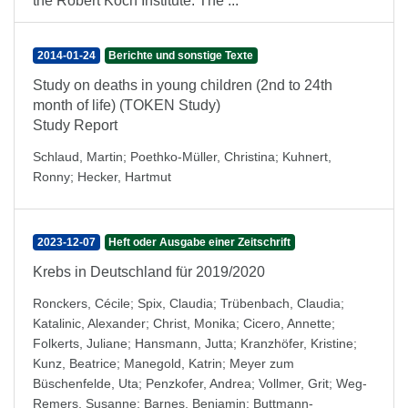
the Robert Koch Institute. The ...
2014-01-24
Berichte und sonstige Texte
Study on deaths in young children (2nd to 24th
month of life) (TOKEN Study)
Study Report
Schlaud, Martin
;
Poethko-Müller, Christina
;
Kuhnert,
Ronny
;
Hecker, Hartmut
2023-12-07
Heft oder Ausgabe einer Zeitschrift
Krebs in Deutschland für 2019/2020
Ronckers, Cécile
;
Spix, Claudia
;
Trübenbach, Claudia
;
Katalinic, Alexander
;
Christ, Monika
;
Cicero, Annette
;
Folkerts, Juliane
;
Hansmann, Jutta
;
Kranzhöfer, Kristine
;
Kunz, Beatrice
;
Manegold, Katrin
;
Meyer zum
Büschenfelde, Uta
;
Penzkofer, Andrea
;
Vollmer, Grit
;
Weg-
Remers, Susanne
;
Barnes, Benjamin
;
Buttmann-