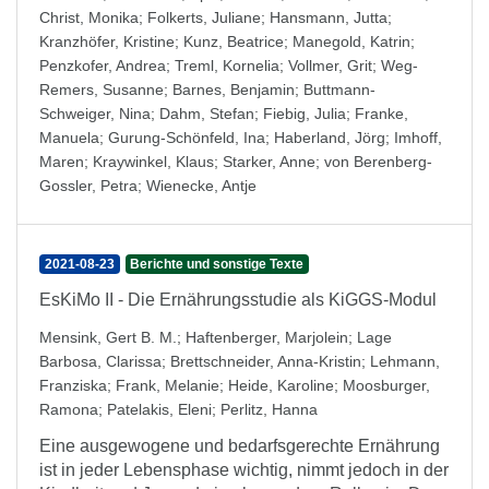
Christ, Monika
;
Folkerts, Juliane
;
Hansmann, Jutta
;
Kranzhöfer, Kristine
;
Kunz, Beatrice
;
Manegold, Katrin
;
Penzkofer, Andrea
;
Treml, Kornelia
;
Vollmer, Grit
;
Weg-
Remers, Susanne
;
Barnes, Benjamin
;
Buttmann-
Schweiger, Nina
;
Dahm, Stefan
;
Fiebig, Julia
;
Franke,
Manuela
;
Gurung-Schönfeld, Ina
;
Haberland, Jörg
;
Imhoff,
Maren
;
Kraywinkel, Klaus
;
Starker, Anne
;
von Berenberg-
Gossler, Petra
;
Wienecke, Antje
2021-08-23
Berichte und sonstige Texte
EsKiMo II - Die Ernährungsstudie als KiGGS-Modul
Mensink, Gert B. M.
;
Haftenberger, Marjolein
;
Lage
Barbosa, Clarissa
;
Brettschneider, Anna-Kristin
;
Lehmann,
Franziska
;
Frank, Melanie
;
Heide, Karoline
;
Moosburger,
Ramona
;
Patelakis, Eleni
;
Perlitz, Hanna
Eine ausgewogene und bedarfsgerechte Ernährung
ist in jeder Lebensphase wichtig, nimmt jedoch in der