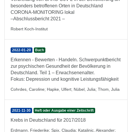
besonders betroffenen Orten in Deutschland
CORONA-MONITORING lokal
–Abschlussbericht 2021 –
Robert Koch-Institut
2022-01-20
Buch
Erkennen - Bewerten - Handeln. Schwerpunktbericht
zur psychischen Gesundheit der Bevölkerung in
Deutschland. Teil 1 – Erwachsenenalter.
Fokus: Depression und kognitive Leistungsfähigkeit
Cohrdes, Caroline
;
Hapke, Ulfert
;
Nübel, Julia
;
Thom, Julia
2021-11-30
Heft oder Ausgabe einer Zeitschrift
Krebs in Deutschland für 2017/2018
Erdmann, Friederike
;
Spix, Claudia
;
Katalinic, Alexander
;