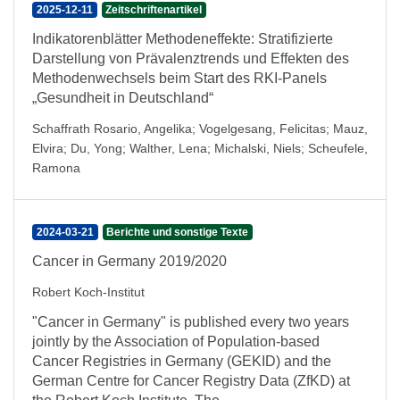
2025-12-11
Zeitschriftenartikel
Indikatorenblätter Methodeneffekte: Stratifizierte
Darstellung von Prävalenztrends und Effekten des
Methodenwechsels beim Start des RKI-Panels
„Gesundheit in Deutschland“
Schaffrath Rosario, Angelika
;
Vogelgesang, Felicitas
;
Mauz,
Elvira
;
Du, Yong
;
Walther, Lena
;
Michalski, Niels
;
Scheufele,
Ramona
2024-03-21
Berichte und sonstige Texte
Cancer in Germany 2019/2020
Robert Koch-Institut
"Cancer in Germany" is published every two years
jointly by the Association of Population-based
Cancer Registries in Germany (GEKID) and the
German Centre for Cancer Registry Data (ZfKD) at