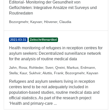
Editorial- Monitoring der Gesundheit von
Geflüchteten: Integrative Ansätze mit Surveys und
Routinedaten
Bozorgmehr, Kayvan
;
Hövener, Claudia
2021-03-31
Zeitschriftenartikel
Health monitoring of refugees in reception centres for
asylum seekers: Decentralized surveillance network
for the analysis of routine medical data
Jahn, Rosa
;
Rohleder, Sven
;
Qreini, Markus
;
Erdmann,
Stella
;
Kaur, Sukhvir
;
Aluttis, Frank
;
Bozorgmehr, Kayvan
Refugees and asylum seekers living in reception
centres tend to be not adequately included in
population-based studies, routine medical data and
official statistics. As part of the research project
‘Health and primary-care ...