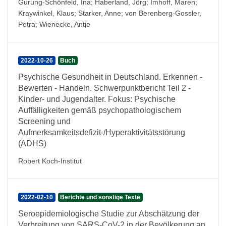
Gurung-Schönfeld, Ina
;
Haberland, Jörg
;
Imhoff, Maren
;
Kraywinkel, Klaus
;
Starker, Anne
;
von Berenberg-Gossler,
Petra
;
Wienecke, Antje
2022-10-26
Buch
Psychische Gesundheit in Deutschland. Erkennen -
Bewerten - Handeln. Schwerpunktbericht Teil 2 -
Kinder- und Jugendalter. Fokus: Psychische
Auffälligkeiten gemäß psychopathologischem
Screening und
Aufmerksamkeitsdefizit-/Hyperaktivitätsstörung
(ADHS)
Robert Koch-Institut
2022-02-10
Berichte und sonstige Texte
Seroepidemiologische Studie zur Abschätzung der
Verbreitung von SARS-CoV-2 in der Bevölkerung an