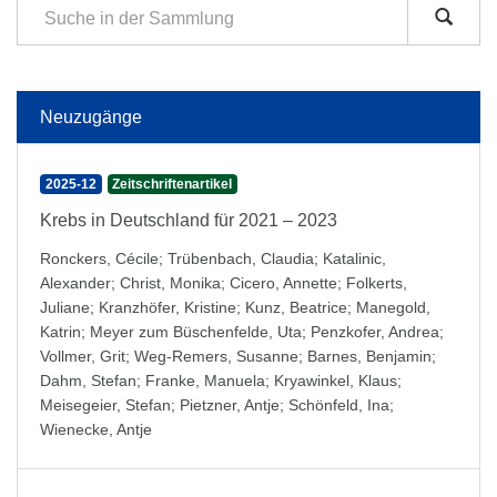
Neuzugänge
2025-12
Zeitschriftenartikel
Krebs in Deutschland für 2021 – 2023
Ronckers, Cécile
;
Trübenbach, Claudia
;
Katalinic,
Alexander
;
Christ, Monika
;
Cicero, Annette
;
Folkerts,
Juliane
;
Kranzhöfer, Kristine
;
Kunz, Beatrice
;
Manegold,
Katrin
;
Meyer zum Büschenfelde, Uta
;
Penzkofer, Andrea
;
Vollmer, Grit
;
Weg-Remers, Susanne
;
Barnes, Benjamin
;
Dahm, Stefan
;
Franke, Manuela
;
Kryawinkel, Klaus
;
Meisegeier, Stefan
;
Pietzner, Antje
;
Schönfeld, Ina
;
Wienecke, Antje