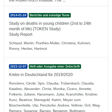
the Robert Koch Institute. The ...
2014-01-24
Berichte und sonstige Texte
Study on deaths in young children (2nd to 24th
month of life) (TOKEN Study)
Study Report
Schlaud, Martin
;
Poethko-Müller, Christina
;
Kuhnert,
Ronny
;
Hecker, Hartmut
2023-12-07
Heft oder Ausgabe einer Zeitschrift
Krebs in Deutschland für 2019/2020
Ronckers, Cécile
;
Spix, Claudia
;
Trübenbach, Claudia
;
Katalinic, Alexander
;
Christ, Monika
;
Cicero, Annette
;
Folkerts, Juliane
;
Hansmann, Jutta
;
Kranzhöfer, Kristine
;
Kunz, Beatrice
;
Manegold, Katrin
;
Meyer zum
Büschenfelde, Uta
;
Penzkofer, Andrea
;
Vollmer, Grit
;
Weg-
Remers, Susanne
;
Barnes, Benjamin
;
Buttmann-