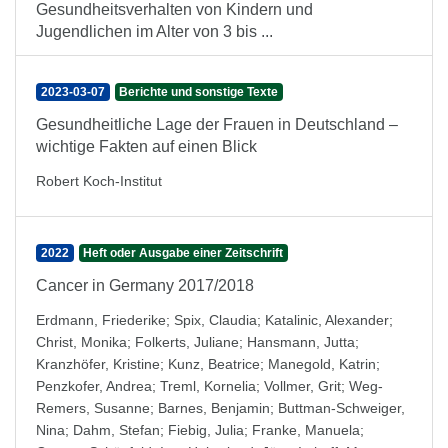
Gesundheitsverhalten von Kindern und
Jugendlichen im Alter von 3 bis ...
2023-03-07
Berichte und sonstige Texte
Gesundheitliche Lage der Frauen in Deutschland –
wichtige Fakten auf einen Blick
Robert Koch-Institut
2022
Heft oder Ausgabe einer Zeitschrift
Cancer in Germany 2017/2018
Erdmann, Friederike
;
Spix, Claudia
;
Katalinic, Alexander
;
Christ, Monika
;
Folkerts, Juliane
;
Hansmann, Jutta
;
Kranzhöfer, Kristine
;
Kunz, Beatrice
;
Manegold, Katrin
;
Penzkofer, Andrea
;
Treml, Kornelia
;
Vollmer, Grit
;
Weg-
Remers, Susanne
;
Barnes, Benjamin
;
Buttman-Schweiger,
Nina
;
Dahm, Stefan
;
Fiebig, Julia
;
Franke, Manuela
;