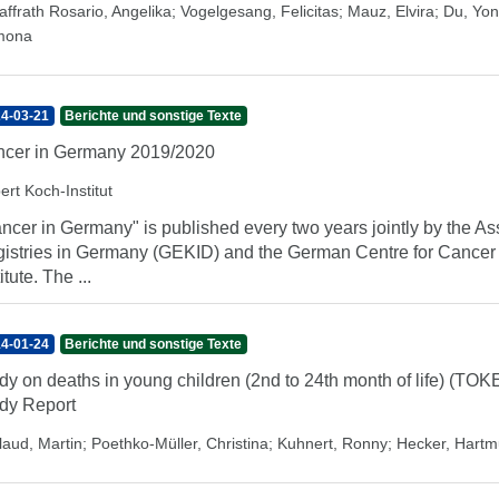
affrath Rosario, Angelika
;
Vogelgesang, Felicitas
;
Mauz, Elvira
;
Du, Yo
mona
4-03-21
Berichte und sonstige Texte
cer in Germany 2019/2020
ert Koch-Institut
ncer in Germany" is published every two years jointly by the A
istries in Germany (GEKID) and the German Centre for Cancer 
itute. The ...
4-01-24
Berichte und sonstige Texte
dy on deaths in young children (2nd to 24th month of life) (TO
dy Report
laud, Martin
;
Poethko-Müller, Christina
;
Kuhnert, Ronny
;
Hecker, Hartm