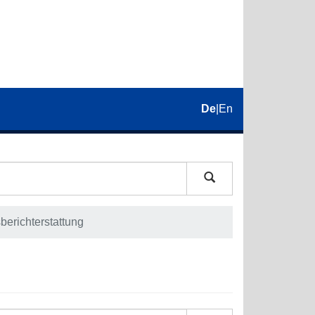
De
|
En
berichterstattung