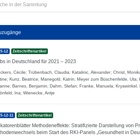
uzugänge
5-12
Zeitschriftenartikel
bs in Deutschland für 2021 – 2023
ckers, Cécile
;
Trübenbach, Claudia
;
Katalinic, Alexander
;
Christ, Monik
tine
;
Kunz, Beatrice
;
Manegold, Katrin
;
Meyer zum Büschenfelde, Uta
;
anne
;
Barnes, Benjamin
;
Dahm, Stefan
;
Franke, Manuela
;
Kryawinkel,
önfeld, Ina
;
Wienecke, Antje
5-12-11
Zeitschriftenartikel
ikatorenblätter Methodeneffekte: Stratifizierte Darstellung von 
hodenwechsels beim Start des RKI-Panels „Gesundheit in Deu