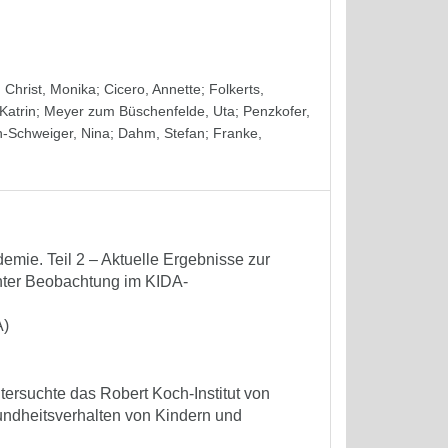
;
Christ, Monika
;
Cicero, Annette
;
Folkerts,
Katrin
;
Meyer zum Büschenfelde, Uta
;
Penzkofer,
-Schweiger, Nina
;
Dahm, Stefan
;
Franke,
mie. Teil 2 – Aktuelle Ergebnisse zur
enter Beobachtung im KIDA-
A)
tersuchte das Robert Koch-Institut von
undheitsverhalten von Kindern und