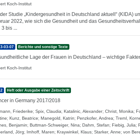
ert Koch-Institut
 der Studie „Kindergesundheit in Deutschland aktuell“ (KIDA) unt
ruar 2022, wie sich die Gesundheit und das Gesundheitsverhal
3 bis ...
3-03-07
Berichte und sonstige Texte
undheitliche Lage der Frauen in Deutschland – wichtige Fakten
ert Koch-Institut
22
Heft oder Ausgabe einer Zeitschrift
cer in Germany 2017/2018
mann, Friederike
;
Spix, Claudia
;
Katalinic, Alexander
;
Christ, Monika
;
Fo
tine
;
Kunz, Beatrice
;
Manegold, Katrin
;
Penzkofer, Andrea
;
Treml, Korne
nes, Benjamin
;
Buttman-Schweiger, Nina
;
Dahm, Stefan
;
Fiebig, Julia
;
erland, Jörg
;
Imhoff, Maren
;
Kraywinkel, Klaus
;
Starker, Anne
;
von Bere