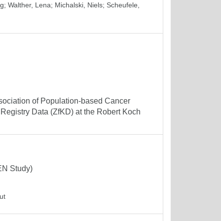
ng
;
Walther, Lena
;
Michalski, Niels
;
Scheufele,
ssociation of Population-based Cancer
Registry Data (ZfKD) at the Robert Koch
KEN Study)
ut