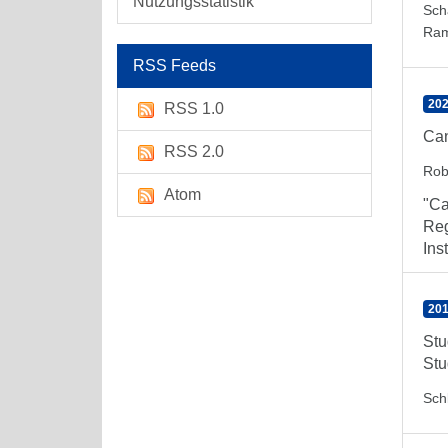
Nutzungsstatistik
Sch
Ra
RSS Feeds
202
RSS 1.0
Can
RSS 2.0
Rob
Atom
"Ca
Reg
Inst
201
Stu
Stu
Sch