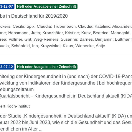
3-12-07
Heft oder Ausgabe einer Zeitschrift
bs in Deutschland für 2019/2020
ckers, Cécile
;
Spix, Claudia
;
Trübenbach, Claudia
;
Katalinic, Alexander
iane
;
Hansmann, Jutta
;
Kranzhöfer, Kristine
;
Kunz, Beatrice
;
Manegold, 
rea
;
Vollmer, Grit
;
Weg-Remers, Susanne
;
Barnes, Benjamin
;
Buttmann
uela
;
Schönfeld, Ina
;
Kraywinkel, Klaus
;
Wienecke, Antje
3-07-12
Heft oder Ausgabe einer Zeitschrift
itoring der Kindergesundheit in (und nach) der COVID-19-Pande
wicklung von Indikatoren der Kindergesundheit bei hochfrequ
ebungszeitraum
Quartalsbericht – Kindergesundheit in Deutschland aktuell (KID
ert Koch-Institut
 der Studie „Kindergesundheit in Deutschland aktuell“ (KIDA) un
ruar 2022 bis Juni 2023, wie sich die Gesundheit und das Ges
endlichen im Alter ...