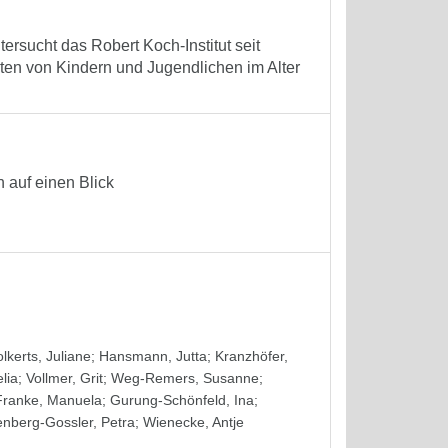
ersucht das Robert Koch-Institut seit
ten von Kindern und Jugendlichen im Alter
 auf einen Blick
lkerts, Juliane
;
Hansmann, Jutta
;
Kranzhöfer,
lia
;
Vollmer, Grit
;
Weg-Remers, Susanne
;
Franke, Manuela
;
Gurung-Schönfeld, Ina
;
nberg-Gossler, Petra
;
Wienecke, Antje