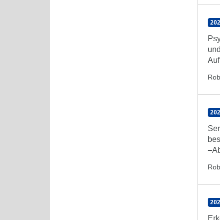
202
Psy
und
Auf
Rob
202
Ser
bes
–Ab
Rob
202
Erk