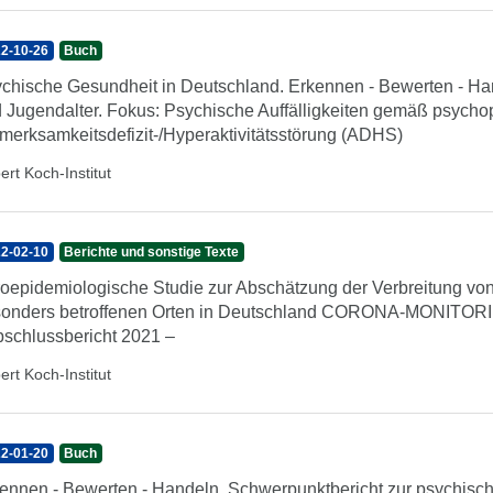
2-10-26
Buch
chische Gesundheit in Deutschland. Erkennen - Bewerten - Hand
 Jugendalter. Fokus: Psychische Auffälligkeiten gemäß psych
merksamkeitsdefizit-/Hyperaktivitätsstörung (ADHS)
ert Koch-Institut
2-02-10
Berichte und sonstige Texte
oepidemiologische Studie zur Abschätzung der Verbreitung v
onders betroffenen Orten in Deutschland CORONA-MONITORI
schlussbericht 2021 –
ert Koch-Institut
2-01-20
Buch
ennen - Bewerten - Handeln. Schwerpunktbericht zur psychisc