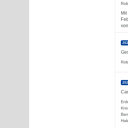
Rob
Mit
Feb
von 
202
Ges
Rob
20
Can
Erd
Kris
Bar
Hab