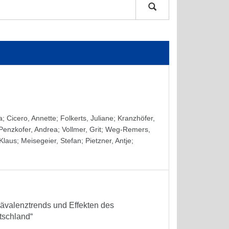
a
;
Cicero, Annette
;
Folkerts, Juliane
;
Kranzhöfer,
Penzkofer, Andrea
;
Vollmer, Grit
;
Weg-Remers,
 Klaus
;
Meisegeier, Stefan
;
Pietzner, Antje
;
Prävalenztrends und Effekten des
tschland“