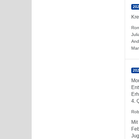
202
Kre
Ron
Jul
And
Man
202
Mon
Ent
Erh
4. 
Rob
Mit
Feb
Jug