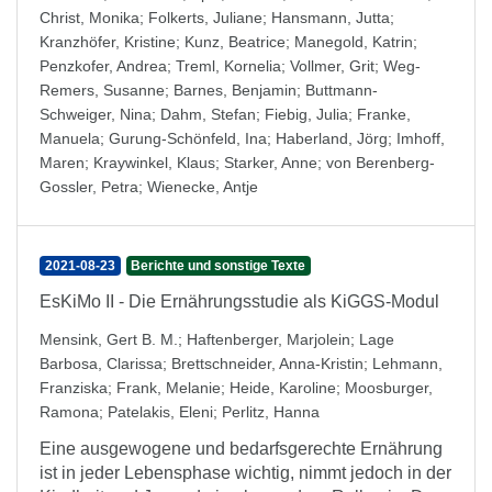
Christ, Monika
;
Folkerts, Juliane
;
Hansmann, Jutta
;
Kranzhöfer, Kristine
;
Kunz, Beatrice
;
Manegold, Katrin
;
Penzkofer, Andrea
;
Treml, Kornelia
;
Vollmer, Grit
;
Weg-
Remers, Susanne
;
Barnes, Benjamin
;
Buttmann-
Schweiger, Nina
;
Dahm, Stefan
;
Fiebig, Julia
;
Franke,
Manuela
;
Gurung-Schönfeld, Ina
;
Haberland, Jörg
;
Imhoff,
Maren
;
Kraywinkel, Klaus
;
Starker, Anne
;
von Berenberg-
Gossler, Petra
;
Wienecke, Antje
2021-08-23
Berichte und sonstige Texte
EsKiMo II - Die Ernährungsstudie als KiGGS-Modul
Mensink, Gert B. M.
;
Haftenberger, Marjolein
;
Lage
Barbosa, Clarissa
;
Brettschneider, Anna-Kristin
;
Lehmann,
Franziska
;
Frank, Melanie
;
Heide, Karoline
;
Moosburger,
Ramona
;
Patelakis, Eleni
;
Perlitz, Hanna
Eine ausgewogene und bedarfsgerechte Ernährung
ist in jeder Lebensphase wichtig, nimmt jedoch in der