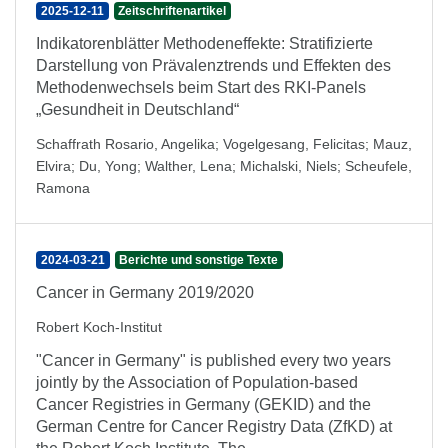
2025-12-11
Zeitschriftenartikel
Indikatorenblätter Methodeneffekte: Stratifizierte
Darstellung von Prävalenztrends und Effekten des
Methodenwechsels beim Start des RKI-Panels
„Gesundheit in Deutschland“
Schaffrath Rosario, Angelika
;
Vogelgesang, Felicitas
;
Mauz,
Elvira
;
Du, Yong
;
Walther, Lena
;
Michalski, Niels
;
Scheufele,
Ramona
2024-03-21
Berichte und sonstige Texte
Cancer in Germany 2019/2020
Robert Koch-Institut
"Cancer in Germany" is published every two years
jointly by the Association of Population-based
Cancer Registries in Germany (GEKID) and the
German Centre for Cancer Registry Data (ZfKD) at