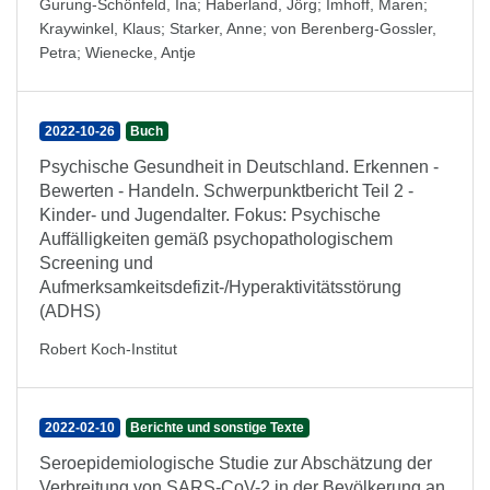
Gurung-Schönfeld, Ina
;
Haberland, Jörg
;
Imhoff, Maren
;
Kraywinkel, Klaus
;
Starker, Anne
;
von Berenberg-Gossler,
Petra
;
Wienecke, Antje
2022-10-26
Buch
Psychische Gesundheit in Deutschland. Erkennen -
Bewerten - Handeln. Schwerpunktbericht Teil 2 -
Kinder- und Jugendalter. Fokus: Psychische
Auffälligkeiten gemäß psychopathologischem
Screening und
Aufmerksamkeitsdefizit-/Hyperaktivitätsstörung
(ADHS)
Robert Koch-Institut
2022-02-10
Berichte und sonstige Texte
Seroepidemiologische Studie zur Abschätzung der
Verbreitung von SARS-CoV-2 in der Bevölkerung an