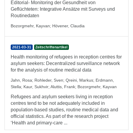
Editorial- Monitoring der Gesundheit von
Geflüchteten: Integrative Ansätze mit Surveys und
Routinedaten
Bozorgmehr, Kayvan
;
Hövener, Claudia
2021-03-31
Zeitschriftenartikel
Health monitoring of refugees in reception centres for
asylum seekers: Decentralized surveillance network
for the analysis of routine medical data
Jahn, Rosa
;
Rohleder, Sven
;
Qreini, Markus
;
Erdmann,
Stella
;
Kaur, Sukhvir
;
Aluttis, Frank
;
Bozorgmehr, Kayvan
Refugees and asylum seekers living in reception
centres tend to be not adequately included in
population-based studies, routine medical data and
official statistics. As part of the research project
‘Health and primary-care ...