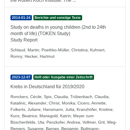
the Robert Koch Institute. The ...
2014-01-24
Berichte und sonstige Texte
Study on deaths in young children (2nd to 24th
month of life) (TOKEN Study)
Study Report
Schlaud, Martin
;
Poethko-Müller, Christina
;
Kuhnert,
Ronny
;
Hecker, Hartmut
2023-12-07
Heft oder Ausgabe einer Zeitschrift
Krebs in Deutschland für 2019/2020
Ronckers, Cécile
;
Spix, Claudia
;
Trübenbach, Claudia
;
Katalinic, Alexander
;
Christ, Monika
;
Cicero, Annette
;
Folkerts, Juliane
;
Hansmann, Jutta
;
Kranzhöfer, Kristine
;
Kunz, Beatrice
;
Manegold, Katrin
;
Meyer zum
Büschenfelde, Uta
;
Penzkofer, Andrea
;
Vollmer, Grit
;
Weg-
Remers, Susanne
;
Barnes, Benjamin
;
Buttmann-