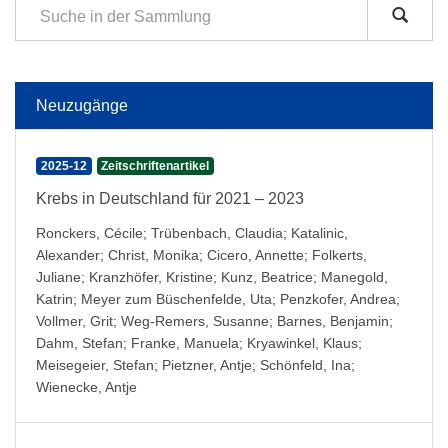
Neuzugänge
2025-12
Zeitschriftenartikel
Krebs in Deutschland für 2021 – 2023
Ronckers, Cécile
;
Trübenbach, Claudia
;
Katalinic,
Alexander
;
Christ, Monika
;
Cicero, Annette
;
Folkerts,
Juliane
;
Kranzhöfer, Kristine
;
Kunz, Beatrice
;
Manegold,
Katrin
;
Meyer zum Büschenfelde, Uta
;
Penzkofer, Andrea
;
Vollmer, Grit
;
Weg-Remers, Susanne
;
Barnes, Benjamin
;
Dahm, Stefan
;
Franke, Manuela
;
Kryawinkel, Klaus
;
Meisegeier, Stefan
;
Pietzner, Antje
;
Schönfeld, Ina
;
Wienecke, Antje