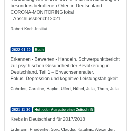
besonders betroffenen Orten in Deutschland
CORONA-MONITORING lokal
–Abschlussbericht 2021 –
Robert Koch-Institut
2022-01-20
Buch
Erkennen - Bewerten - Handeln. Schwerpunktbericht
zur psychischen Gesundheit der Bevölkerung in
Deutschland. Teil 1 – Erwachsenenalter.
Fokus: Depression und kognitive Leistungsfähigkeit
Cohrdes, Caroline
;
Hapke, Ulfert
;
Nübel, Julia
;
Thom, Julia
2021-11-30
Heft oder Ausgabe einer Zeitschrift
Krebs in Deutschland für 2017/2018
Erdmann, Friederike
;
Spix, Claudia
;
Katalinic, Alexander
;