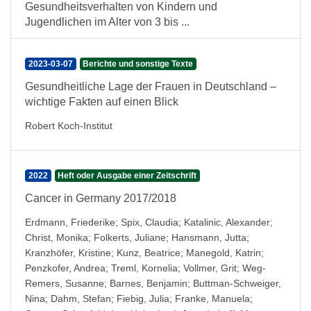
Gesundheitsverhalten von Kindern und
Jugendlichen im Alter von 3 bis ...
2023-03-07
Berichte und sonstige Texte
Gesundheitliche Lage der Frauen in Deutschland –
wichtige Fakten auf einen Blick
Robert Koch-Institut
2022
Heft oder Ausgabe einer Zeitschrift
Cancer in Germany 2017/2018
Erdmann, Friederike
;
Spix, Claudia
;
Katalinic, Alexander
;
Christ, Monika
;
Folkerts, Juliane
;
Hansmann, Jutta
;
Kranzhöfer, Kristine
;
Kunz, Beatrice
;
Manegold, Katrin
;
Penzkofer, Andrea
;
Treml, Kornelia
;
Vollmer, Grit
;
Weg-
Remers, Susanne
;
Barnes, Benjamin
;
Buttman-Schweiger,
Nina
;
Dahm, Stefan
;
Fiebig, Julia
;
Franke, Manuela
;