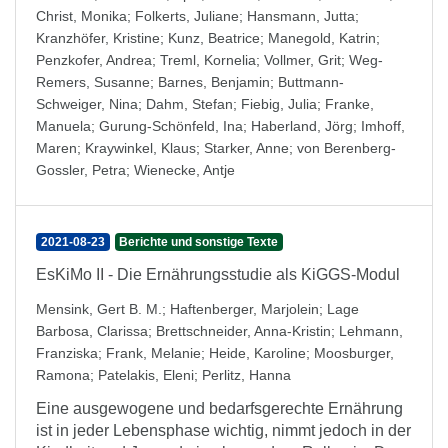
Christ, Monika
;
Folkerts, Juliane
;
Hansmann, Jutta
;
Kranzhöfer, Kristine
;
Kunz, Beatrice
;
Manegold, Katrin
;
Penzkofer, Andrea
;
Treml, Kornelia
;
Vollmer, Grit
;
Weg-
Remers, Susanne
;
Barnes, Benjamin
;
Buttmann-
Schweiger, Nina
;
Dahm, Stefan
;
Fiebig, Julia
;
Franke,
Manuela
;
Gurung-Schönfeld, Ina
;
Haberland, Jörg
;
Imhoff,
Maren
;
Kraywinkel, Klaus
;
Starker, Anne
;
von Berenberg-
Gossler, Petra
;
Wienecke, Antje
2021-08-23
Berichte und sonstige Texte
EsKiMo II - Die Ernährungsstudie als KiGGS-Modul
Mensink, Gert B. M.
;
Haftenberger, Marjolein
;
Lage
Barbosa, Clarissa
;
Brettschneider, Anna-Kristin
;
Lehmann,
Franziska
;
Frank, Melanie
;
Heide, Karoline
;
Moosburger,
Ramona
;
Patelakis, Eleni
;
Perlitz, Hanna
Eine ausgewogene und bedarfsgerechte Ernährung
ist in jeder Lebensphase wichtig, nimmt jedoch in der