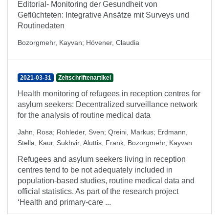
Editorial- Monitoring der Gesundheit von
Geflüchteten: Integrative Ansätze mit Surveys und
Routinedaten
Bozorgmehr, Kayvan
;
Hövener, Claudia
2021-03-31
Zeitschriftenartikel
Health monitoring of refugees in reception centres for
asylum seekers: Decentralized surveillance network
for the analysis of routine medical data
Jahn, Rosa
;
Rohleder, Sven
;
Qreini, Markus
;
Erdmann,
Stella
;
Kaur, Sukhvir
;
Aluttis, Frank
;
Bozorgmehr, Kayvan
Refugees and asylum seekers living in reception
centres tend to be not adequately included in
population-based studies, routine medical data and
official statistics. As part of the research project
‘Health and primary-care ...