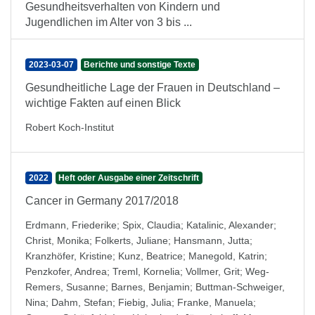
Gesundheitsverhalten von Kindern und
Jugendlichen im Alter von 3 bis ...
2023-03-07
Berichte und sonstige Texte
Gesundheitliche Lage der Frauen in Deutschland –
wichtige Fakten auf einen Blick
Robert Koch-Institut
2022
Heft oder Ausgabe einer Zeitschrift
Cancer in Germany 2017/2018
Erdmann, Friederike
;
Spix, Claudia
;
Katalinic, Alexander
;
Christ, Monika
;
Folkerts, Juliane
;
Hansmann, Jutta
;
Kranzhöfer, Kristine
;
Kunz, Beatrice
;
Manegold, Katrin
;
Penzkofer, Andrea
;
Treml, Kornelia
;
Vollmer, Grit
;
Weg-
Remers, Susanne
;
Barnes, Benjamin
;
Buttman-Schweiger,
Nina
;
Dahm, Stefan
;
Fiebig, Julia
;
Franke, Manuela
;