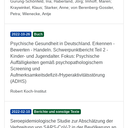
Gurung-Schönfeld, Ina
;
Haberland, Jörg
;
Imhoff, Maren
;
Kraywinkel, Klaus
;
Starker, Anne
;
von Berenberg-Gossler,
Petra
;
Wienecke, Antje
2022-10-26
Buch
Psychische Gesundheit in Deutschland. Erkennen -
Bewerten - Handeln. Schwerpunktbericht Teil 2 -
Kinder- und Jugendalter. Fokus: Psychische
Auffälligkeiten gemäß psychopathologischem
Screening und
Aufmerksamkeitsdefizit-/Hyperaktivitätsstörung
(ADHS)
Robert Koch-Institut
2022-02-10
Berichte und sonstige Texte
Seroepidemiologische Studie zur Abschätzung der
Verbreitung von SARS-CoV-2 in der Bevölkerung an