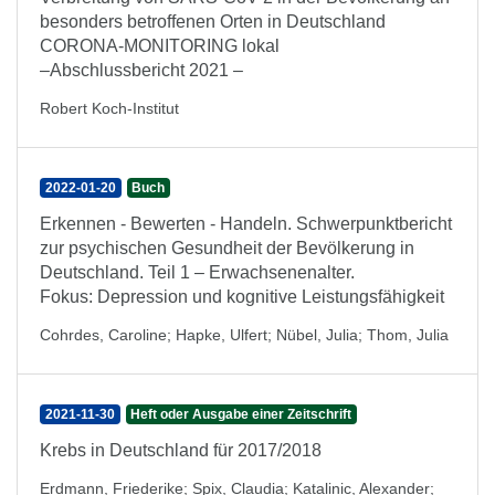
besonders betroffenen Orten in Deutschland
CORONA-MONITORING lokal
–Abschlussbericht 2021 –
Robert Koch-Institut
2022-01-20
Buch
Erkennen - Bewerten - Handeln. Schwerpunktbericht
zur psychischen Gesundheit der Bevölkerung in
Deutschland. Teil 1 – Erwachsenenalter.
Fokus: Depression und kognitive Leistungsfähigkeit
Cohrdes, Caroline
;
Hapke, Ulfert
;
Nübel, Julia
;
Thom, Julia
2021-11-30
Heft oder Ausgabe einer Zeitschrift
Krebs in Deutschland für 2017/2018
Erdmann, Friederike
;
Spix, Claudia
;
Katalinic, Alexander
;