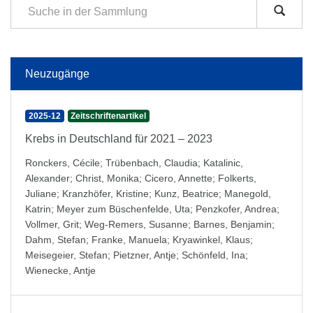
Neuzugänge
2025-12
Zeitschriftenartikel
Krebs in Deutschland für 2021 – 2023
Ronckers, Cécile
;
Trübenbach, Claudia
;
Katalinic,
Alexander
;
Christ, Monika
;
Cicero, Annette
;
Folkerts,
Juliane
;
Kranzhöfer, Kristine
;
Kunz, Beatrice
;
Manegold,
Katrin
;
Meyer zum Büschenfelde, Uta
;
Penzkofer, Andrea
;
Vollmer, Grit
;
Weg-Remers, Susanne
;
Barnes, Benjamin
;
Dahm, Stefan
;
Franke, Manuela
;
Kryawinkel, Klaus
;
Meisegeier, Stefan
;
Pietzner, Antje
;
Schönfeld, Ina
;
Wienecke, Antje