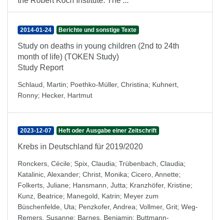
the Robert Koch Institute. The ...
2014-01-24
Berichte und sonstige Texte
Study on deaths in young children (2nd to 24th
month of life) (TOKEN Study)
Study Report
Schlaud, Martin
;
Poethko-Müller, Christina
;
Kuhnert,
Ronny
;
Hecker, Hartmut
2023-12-07
Heft oder Ausgabe einer Zeitschrift
Krebs in Deutschland für 2019/2020
Ronckers, Cécile
;
Spix, Claudia
;
Trübenbach, Claudia
;
Katalinic, Alexander
;
Christ, Monika
;
Cicero, Annette
;
Folkerts, Juliane
;
Hansmann, Jutta
;
Kranzhöfer, Kristine
;
Kunz, Beatrice
;
Manegold, Katrin
;
Meyer zum
Büschenfelde, Uta
;
Penzkofer, Andrea
;
Vollmer, Grit
;
Weg-
Remers, Susanne
;
Barnes, Benjamin
;
Buttmann-