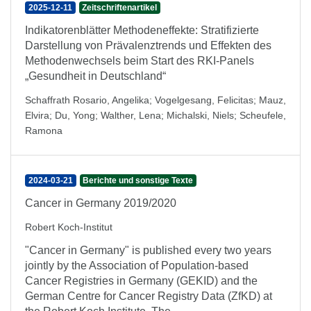
2025-12-11
Zeitschriftenartikel
Indikatorenblätter Methodeneffekte: Stratifizierte
Darstellung von Prävalenztrends und Effekten des
Methodenwechsels beim Start des RKI-Panels
„Gesundheit in Deutschland“
Schaffrath Rosario, Angelika
;
Vogelgesang, Felicitas
;
Mauz,
Elvira
;
Du, Yong
;
Walther, Lena
;
Michalski, Niels
;
Scheufele,
Ramona
2024-03-21
Berichte und sonstige Texte
Cancer in Germany 2019/2020
Robert Koch-Institut
"Cancer in Germany" is published every two years
jointly by the Association of Population-based
Cancer Registries in Germany (GEKID) and the
German Centre for Cancer Registry Data (ZfKD) at