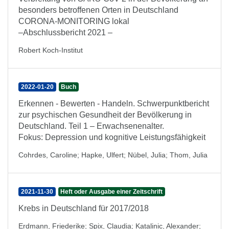
besonders betroffenen Orten in Deutschland
CORONA-MONITORING lokal
–Abschlussbericht 2021 –
Robert Koch-Institut
2022-01-20
Buch
Erkennen - Bewerten - Handeln. Schwerpunktbericht
zur psychischen Gesundheit der Bevölkerung in
Deutschland. Teil 1 – Erwachsenenalter.
Fokus: Depression und kognitive Leistungsfähigkeit
Cohrdes, Caroline
;
Hapke, Ulfert
;
Nübel, Julia
;
Thom, Julia
2021-11-30
Heft oder Ausgabe einer Zeitschrift
Krebs in Deutschland für 2017/2018
Erdmann, Friederike
;
Spix, Claudia
;
Katalinic, Alexander
;