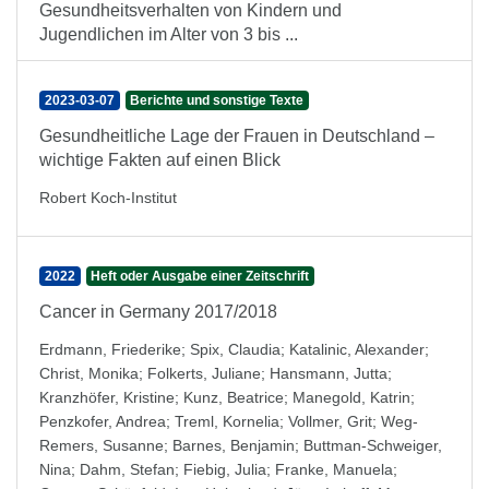
Gesundheitsverhalten von Kindern und
Jugendlichen im Alter von 3 bis ...
2023-03-07
Berichte und sonstige Texte
Gesundheitliche Lage der Frauen in Deutschland –
wichtige Fakten auf einen Blick
Robert Koch-Institut
2022
Heft oder Ausgabe einer Zeitschrift
Cancer in Germany 2017/2018
Erdmann, Friederike
;
Spix, Claudia
;
Katalinic, Alexander
;
Christ, Monika
;
Folkerts, Juliane
;
Hansmann, Jutta
;
Kranzhöfer, Kristine
;
Kunz, Beatrice
;
Manegold, Katrin
;
Penzkofer, Andrea
;
Treml, Kornelia
;
Vollmer, Grit
;
Weg-
Remers, Susanne
;
Barnes, Benjamin
;
Buttman-Schweiger,
Nina
;
Dahm, Stefan
;
Fiebig, Julia
;
Franke, Manuela
;