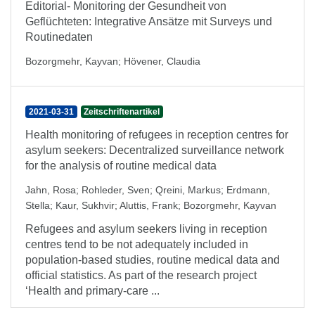
Editorial- Monitoring der Gesundheit von
Geflüchteten: Integrative Ansätze mit Surveys und
Routinedaten
Bozorgmehr, Kayvan
;
Hövener, Claudia
2021-03-31
Zeitschriftenartikel
Health monitoring of refugees in reception centres for
asylum seekers: Decentralized surveillance network
for the analysis of routine medical data
Jahn, Rosa
;
Rohleder, Sven
;
Qreini, Markus
;
Erdmann,
Stella
;
Kaur, Sukhvir
;
Aluttis, Frank
;
Bozorgmehr, Kayvan
Refugees and asylum seekers living in reception
centres tend to be not adequately included in
population-based studies, routine medical data and
official statistics. As part of the research project
‘Health and primary-care ...