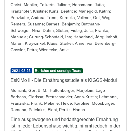
Christ, Monika
;
Folkerts, Juliane
;
Hansmann, Jutta
;
Kranzhöfer, Kristine
;
Kunz, Beatrice
;
Manegold, Katrin
;
Penzkofer, Andrea
;
Treml, Kornelia
;
Vollmer, Grit
;
Weg-
Remers, Susanne
;
Barnes, Benjamin
;
Buttmann-
Schweiger, Nina
;
Dahm, Stefan
;
Fiebig, Julia
;
Franke,
Manuela
;
Gurung-Schönfeld, Ina
;
Haberland, Jörg
;
Imhoff,
Maren
;
Kraywinkel, Klaus
;
Starker, Anne
;
von Berenberg-
Gossler, Petra
;
Wienecke, Antje
2021-08-23
Berichte und sonstige Texte
EsKiMo II - Die Ernährungsstudie als KiGGS-Modul
Mensink, Gert B. M.
;
Haftenberger, Marjolein
;
Lage
Barbosa, Clarissa
;
Brettschneider, Anna-Kristin
;
Lehmann,
Franziska
;
Frank, Melanie
;
Heide, Karoline
;
Moosburger,
Ramona
;
Patelakis, Eleni
;
Perlitz, Hanna
Eine ausgewogene und bedarfsgerechte Ernährung
ist in jeder Lebensphase wichtig, nimmt jedoch in der