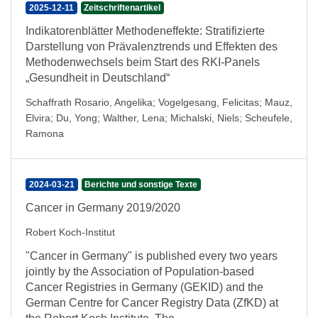
2025-12-11
Zeitschriftenartikel
Indikatorenblätter Methodeneffekte: Stratifizierte
Darstellung von Prävalenztrends und Effekten des
Methodenwechsels beim Start des RKI-Panels
„Gesundheit in Deutschland“
Schaffrath Rosario, Angelika
;
Vogelgesang, Felicitas
;
Mauz,
Elvira
;
Du, Yong
;
Walther, Lena
;
Michalski, Niels
;
Scheufele,
Ramona
2024-03-21
Berichte und sonstige Texte
Cancer in Germany 2019/2020
Robert Koch-Institut
"Cancer in Germany" is published every two years
jointly by the Association of Population-based
Cancer Registries in Germany (GEKID) and the
German Centre for Cancer Registry Data (ZfKD) at