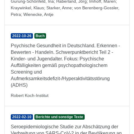
Gurung-Schönfeld, Ina
;
Haberland, Jörg
;
Imhoff, Maren
;
Kraywinkel, Klaus
;
Starker, Anne
;
von Berenberg-Gossler,
Petra
;
Wienecke, Antje
2022-10-26
Buch
Psychische Gesundheit in Deutschland. Erkennen -
Bewerten - Handeln. Schwerpunktbericht Teil 2 -
Kinder- und Jugendalter. Fokus: Psychische
Auffälligkeiten gemäß psychopathologischem
Screening und
Aufmerksamkeitsdefizit-/Hyperaktivitätsstörung
(ADHS)
Robert Koch-Institut
2022-02-10
Berichte und sonstige Texte
Seroepidemiologische Studie zur Abschätzung der
Verbreitung von SARS-CoV-2 in der Bevölkerung an