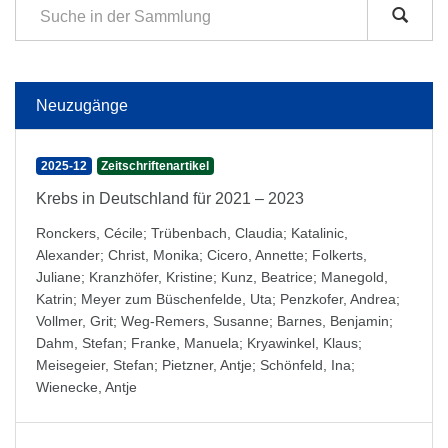
Neuzugänge
2025-12
Zeitschriftenartikel
Krebs in Deutschland für 2021 – 2023
Ronckers, Cécile
;
Trübenbach, Claudia
;
Katalinic,
Alexander
;
Christ, Monika
;
Cicero, Annette
;
Folkerts,
Juliane
;
Kranzhöfer, Kristine
;
Kunz, Beatrice
;
Manegold,
Katrin
;
Meyer zum Büschenfelde, Uta
;
Penzkofer, Andrea
;
Vollmer, Grit
;
Weg-Remers, Susanne
;
Barnes, Benjamin
;
Dahm, Stefan
;
Franke, Manuela
;
Kryawinkel, Klaus
;
Meisegeier, Stefan
;
Pietzner, Antje
;
Schönfeld, Ina
;
Wienecke, Antje