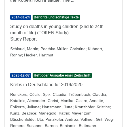
the Robert Koch Institute. The ...
2014-01-24
Berichte und sonstige Texte
Study on deaths in young children (2nd to 24th
month of life) (TOKEN Study)
Study Report
Schlaud, Martin
;
Poethko-Müller, Christina
;
Kuhnert,
Ronny
;
Hecker, Hartmut
2023-12-07
Heft oder Ausgabe einer Zeitschrift
Krebs in Deutschland für 2019/2020
Ronckers, Cécile
;
Spix, Claudia
;
Trübenbach, Claudia
;
Katalinic, Alexander
;
Christ, Monika
;
Cicero, Annette
;
Folkerts, Juliane
;
Hansmann, Jutta
;
Kranzhöfer, Kristine
;
Kunz, Beatrice
;
Manegold, Katrin
;
Meyer zum
Büschenfelde, Uta
;
Penzkofer, Andrea
;
Vollmer, Grit
;
Weg-
Remers, Susanne
;
Barnes, Benjamin
;
Buttmann-