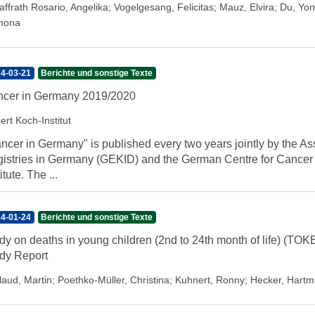
affrath Rosario, Angelika
;
Vogelgesang, Felicitas
;
Mauz, Elvira
;
Du, Yo
mona
4-03-21
Berichte und sonstige Texte
cer in Germany 2019/2020
ert Koch-Institut
ncer in Germany" is published every two years jointly by the A
istries in Germany (GEKID) and the German Centre for Cancer 
itute. The ...
4-01-24
Berichte und sonstige Texte
dy on deaths in young children (2nd to 24th month of life) (TO
dy Report
laud, Martin
;
Poethko-Müller, Christina
;
Kuhnert, Ronny
;
Hecker, Hartm