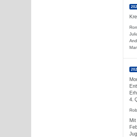
202
Kre
Ron
Jul
And
Man
202
Mon
Ent
Erh
4. 
Rob
Mit
Feb
Jug