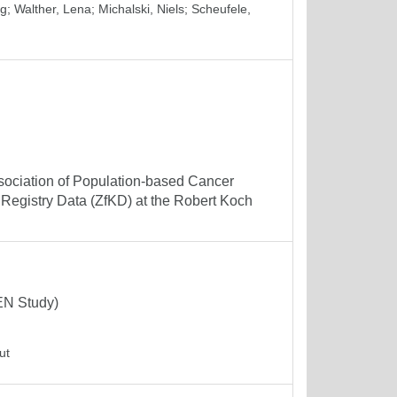
ng
;
Walther, Lena
;
Michalski, Niels
;
Scheufele,
ssociation of Population-based Cancer
Registry Data (ZfKD) at the Robert Koch
KEN Study)
ut