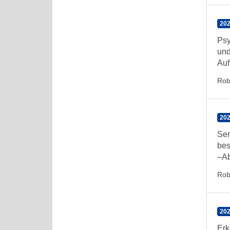
202
Psy
und
Auf
Rob
202
Ser
bes
–Ab
Rob
202
Erk