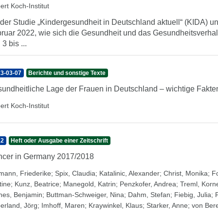
ert Koch-Institut
 der Studie „Kindergesundheit in Deutschland aktuell“ (KIDA) unt
ruar 2022, wie sich die Gesundheit und das Gesundheitsverhal
3 bis ...
3-03-07
Berichte und sonstige Texte
undheitliche Lage der Frauen in Deutschland – wichtige Fakten
ert Koch-Institut
22
Heft oder Ausgabe einer Zeitschrift
cer in Germany 2017/2018
mann, Friederike
;
Spix, Claudia
;
Katalinic, Alexander
;
Christ, Monika
;
Fo
tine
;
Kunz, Beatrice
;
Manegold, Katrin
;
Penzkofer, Andrea
;
Treml, Korne
nes, Benjamin
;
Buttman-Schweiger, Nina
;
Dahm, Stefan
;
Fiebig, Julia
;
erland, Jörg
;
Imhoff, Maren
;
Kraywinkel, Klaus
;
Starker, Anne
;
von Bere