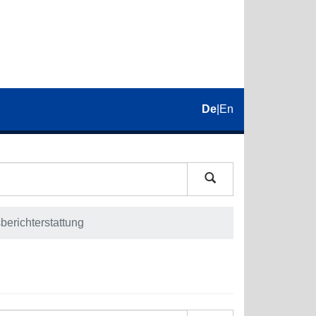
De
|
En
berichterstattung