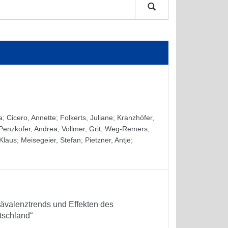
a
;
Cicero, Annette
;
Folkerts, Juliane
;
Kranzhöfer,
Penzkofer, Andrea
;
Vollmer, Grit
;
Weg-Remers,
 Klaus
;
Meisegeier, Stefan
;
Pietzner, Antje
;
Prävalenztrends und Effekten des
tschland“