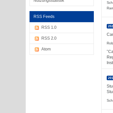
Nutzungsstatistik
Sch
Ra
RSS Feeds
202
RSS 1.0
Can
RSS 2.0
Rob
Atom
"Ca
Reg
Inst
201
Stu
Stu
Sch