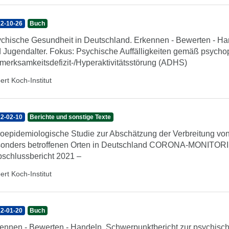
2-10-26
Buch
chische Gesundheit in Deutschland. Erkennen - Bewerten - Hand
 Jugendalter. Fokus: Psychische Auffälligkeiten gemäß psych
merksamkeitsdefizit-/Hyperaktivitätsstörung (ADHS)
ert Koch-Institut
2-02-10
Berichte und sonstige Texte
oepidemiologische Studie zur Abschätzung der Verbreitung v
onders betroffenen Orten in Deutschland CORONA-MONITORI
schlussbericht 2021 –
ert Koch-Institut
2-01-20
Buch
ennen - Bewerten - Handeln. Schwerpunktbericht zur psychisc