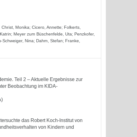
;
Christ, Monika
;
Cicero, Annette
;
Folkerts,
Katrin
;
Meyer zum Büschenfelde, Uta
;
Penzkofer,
-Schweiger, Nina
;
Dahm, Stefan
;
Franke,
mie. Teil 2 – Aktuelle Ergebnisse zur
enter Beobachtung im KIDA-
A)
tersuchte das Robert Koch-Institut von
undheitsverhalten von Kindern und