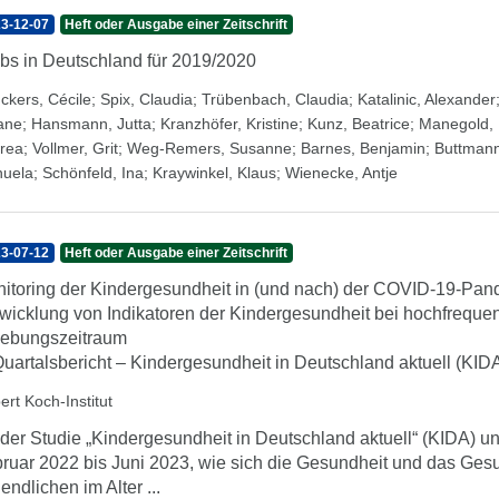
3-12-07
Heft oder Ausgabe einer Zeitschrift
bs in Deutschland für 2019/2020
ckers, Cécile
;
Spix, Claudia
;
Trübenbach, Claudia
;
Katalinic, Alexander
iane
;
Hansmann, Jutta
;
Kranzhöfer, Kristine
;
Kunz, Beatrice
;
Manegold, 
rea
;
Vollmer, Grit
;
Weg-Remers, Susanne
;
Barnes, Benjamin
;
Buttmann
uela
;
Schönfeld, Ina
;
Kraywinkel, Klaus
;
Wienecke, Antje
3-07-12
Heft oder Ausgabe einer Zeitschrift
itoring der Kindergesundheit in (und nach) der COVID-19-Pande
wicklung von Indikatoren der Kindergesundheit bei hochfrequ
ebungszeitraum
Quartalsbericht – Kindergesundheit in Deutschland aktuell (KID
ert Koch-Institut
 der Studie „Kindergesundheit in Deutschland aktuell“ (KIDA) un
ruar 2022 bis Juni 2023, wie sich die Gesundheit und das Ges
endlichen im Alter ...