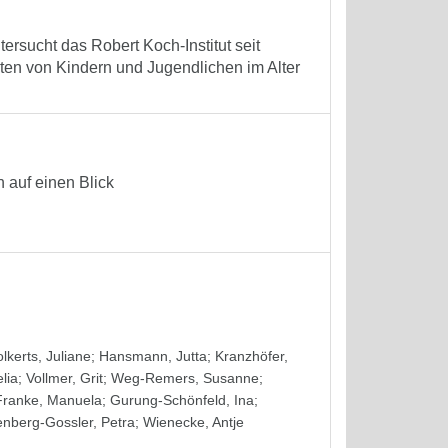
ersucht das Robert Koch-Institut seit
ten von Kindern und Jugendlichen im Alter
 auf einen Blick
lkerts, Juliane
;
Hansmann, Jutta
;
Kranzhöfer,
lia
;
Vollmer, Grit
;
Weg-Remers, Susanne
;
Franke, Manuela
;
Gurung-Schönfeld, Ina
;
nberg-Gossler, Petra
;
Wienecke, Antje