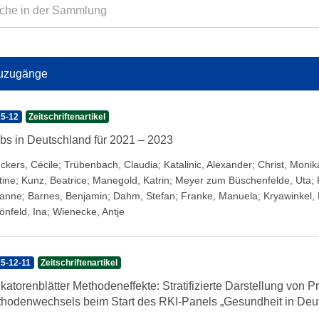
uzugänge
5-12
Zeitschriftenartikel
bs in Deutschland für 2021 – 2023
ckers, Cécile
;
Trübenbach, Claudia
;
Katalinic, Alexander
;
Christ, Monik
tine
;
Kunz, Beatrice
;
Manegold, Katrin
;
Meyer zum Büschenfelde, Uta
;
anne
;
Barnes, Benjamin
;
Dahm, Stefan
;
Franke, Manuela
;
Kryawinkel,
önfeld, Ina
;
Wienecke, Antje
5-12-11
Zeitschriftenartikel
ikatorenblätter Methodeneffekte: Stratifizierte Darstellung von 
hodenwechsels beim Start des RKI-Panels „Gesundheit in Deu