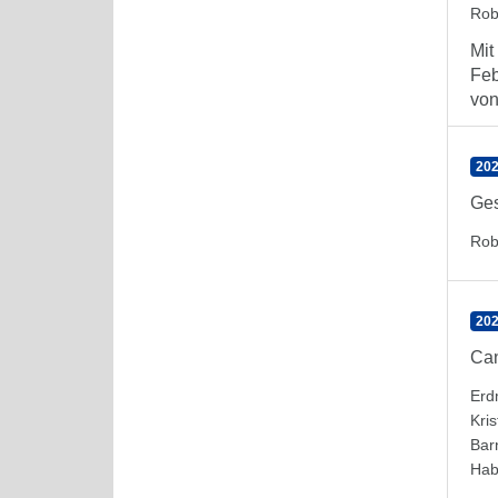
Rob
Mit
Feb
von 
202
Ges
Rob
20
Can
Erd
Kris
Bar
Hab