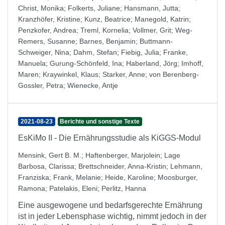
Christ, Monika
;
Folkerts, Juliane
;
Hansmann, Jutta
;
Kranzhöfer, Kristine
;
Kunz, Beatrice
;
Manegold, Katrin
;
Penzkofer, Andrea
;
Treml, Kornelia
;
Vollmer, Grit
;
Weg-
Remers, Susanne
;
Barnes, Benjamin
;
Buttmann-
Schweiger, Nina
;
Dahm, Stefan
;
Fiebig, Julia
;
Franke,
Manuela
;
Gurung-Schönfeld, Ina
;
Haberland, Jörg
;
Imhoff,
Maren
;
Kraywinkel, Klaus
;
Starker, Anne
;
von Berenberg-
Gossler, Petra
;
Wienecke, Antje
2021-08-23
Berichte und sonstige Texte
EsKiMo II - Die Ernährungsstudie als KiGGS-Modul
Mensink, Gert B. M.
;
Haftenberger, Marjolein
;
Lage
Barbosa, Clarissa
;
Brettschneider, Anna-Kristin
;
Lehmann,
Franziska
;
Frank, Melanie
;
Heide, Karoline
;
Moosburger,
Ramona
;
Patelakis, Eleni
;
Perlitz, Hanna
Eine ausgewogene und bedarfsgerechte Ernährung
ist in jeder Lebensphase wichtig, nimmt jedoch in der