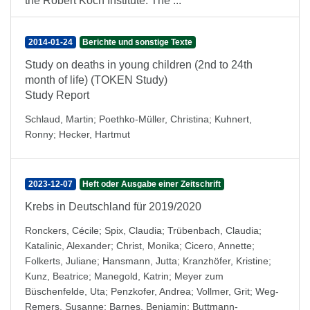
the Robert Koch Institute. The ...
2014-01-24
Berichte und sonstige Texte
Study on deaths in young children (2nd to 24th
month of life) (TOKEN Study)
Study Report
Schlaud, Martin
;
Poethko-Müller, Christina
;
Kuhnert,
Ronny
;
Hecker, Hartmut
2023-12-07
Heft oder Ausgabe einer Zeitschrift
Krebs in Deutschland für 2019/2020
Ronckers, Cécile
;
Spix, Claudia
;
Trübenbach, Claudia
;
Katalinic, Alexander
;
Christ, Monika
;
Cicero, Annette
;
Folkerts, Juliane
;
Hansmann, Jutta
;
Kranzhöfer, Kristine
;
Kunz, Beatrice
;
Manegold, Katrin
;
Meyer zum
Büschenfelde, Uta
;
Penzkofer, Andrea
;
Vollmer, Grit
;
Weg-
Remers, Susanne
;
Barnes, Benjamin
;
Buttmann-