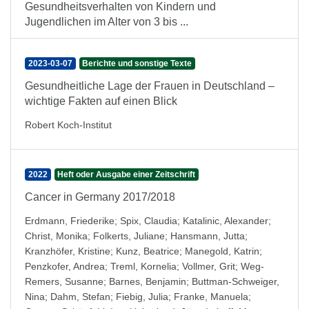
Gesundheitsverhalten von Kindern und
Jugendlichen im Alter von 3 bis ...
2023-03-07
Berichte und sonstige Texte
Gesundheitliche Lage der Frauen in Deutschland –
wichtige Fakten auf einen Blick
Robert Koch-Institut
2022
Heft oder Ausgabe einer Zeitschrift
Cancer in Germany 2017/2018
Erdmann, Friederike
;
Spix, Claudia
;
Katalinic, Alexander
;
Christ, Monika
;
Folkerts, Juliane
;
Hansmann, Jutta
;
Kranzhöfer, Kristine
;
Kunz, Beatrice
;
Manegold, Katrin
;
Penzkofer, Andrea
;
Treml, Kornelia
;
Vollmer, Grit
;
Weg-
Remers, Susanne
;
Barnes, Benjamin
;
Buttman-Schweiger,
Nina
;
Dahm, Stefan
;
Fiebig, Julia
;
Franke, Manuela
;