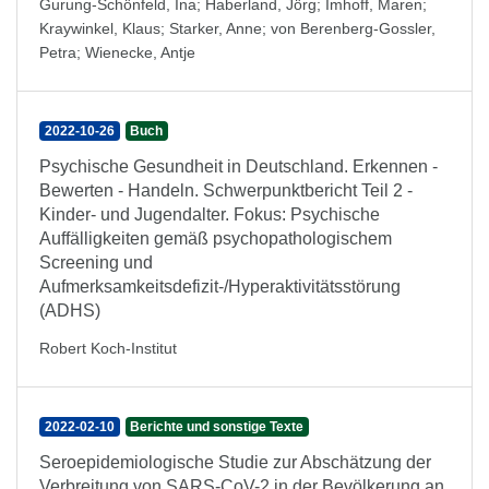
Gurung-Schönfeld, Ina
;
Haberland, Jörg
;
Imhoff, Maren
;
Kraywinkel, Klaus
;
Starker, Anne
;
von Berenberg-Gossler,
Petra
;
Wienecke, Antje
2022-10-26
Buch
Psychische Gesundheit in Deutschland. Erkennen -
Bewerten - Handeln. Schwerpunktbericht Teil 2 -
Kinder- und Jugendalter. Fokus: Psychische
Auffälligkeiten gemäß psychopathologischem
Screening und
Aufmerksamkeitsdefizit-/Hyperaktivitätsstörung
(ADHS)
Robert Koch-Institut
2022-02-10
Berichte und sonstige Texte
Seroepidemiologische Studie zur Abschätzung der
Verbreitung von SARS-CoV-2 in der Bevölkerung an