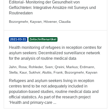
Editorial- Monitoring der Gesundheit von
Geflüchteten: Integrative Ansätze mit Surveys und
Routinedaten
Bozorgmehr, Kayvan
;
Hövener, Claudia
2021-03-31
Zeitschriftenartikel
Health monitoring of refugees in reception centres for
asylum seekers: Decentralized surveillance network
for the analysis of routine medical data
Jahn, Rosa
;
Rohleder, Sven
;
Qreini, Markus
;
Erdmann,
Stella
;
Kaur, Sukhvir
;
Aluttis, Frank
;
Bozorgmehr, Kayvan
Refugees and asylum seekers living in reception
centres tend to be not adequately included in
population-based studies, routine medical data and
official statistics. As part of the research project
‘Health and primary-care ...