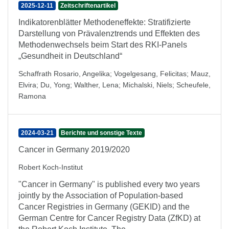
2025-12-11
Zeitschriftenartikel
Indikatorenblätter Methodeneffekte: Stratifizierte
Darstellung von Prävalenztrends und Effekten des
Methodenwechsels beim Start des RKI-Panels
„Gesundheit in Deutschland“
Schaffrath Rosario, Angelika
;
Vogelgesang, Felicitas
;
Mauz,
Elvira
;
Du, Yong
;
Walther, Lena
;
Michalski, Niels
;
Scheufele,
Ramona
2024-03-21
Berichte und sonstige Texte
Cancer in Germany 2019/2020
Robert Koch-Institut
"Cancer in Germany" is published every two years
jointly by the Association of Population-based
Cancer Registries in Germany (GEKID) and the
German Centre for Cancer Registry Data (ZfKD) at