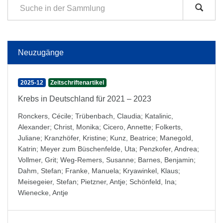
Neuzugänge
2025-12
Zeitschriftenartikel
Krebs in Deutschland für 2021 – 2023
Ronckers, Cécile
;
Trübenbach, Claudia
;
Katalinic,
Alexander
;
Christ, Monika
;
Cicero, Annette
;
Folkerts,
Juliane
;
Kranzhöfer, Kristine
;
Kunz, Beatrice
;
Manegold,
Katrin
;
Meyer zum Büschenfelde, Uta
;
Penzkofer, Andrea
;
Vollmer, Grit
;
Weg-Remers, Susanne
;
Barnes, Benjamin
;
Dahm, Stefan
;
Franke, Manuela
;
Kryawinkel, Klaus
;
Meisegeier, Stefan
;
Pietzner, Antje
;
Schönfeld, Ina
;
Wienecke, Antje