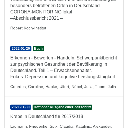
besonders betroffenen Orten in Deutschland
CORONA-MONITORING lokal
–Abschlussbericht 2021 –
Robert Koch-Institut
2022-01-20
Buch
Erkennen - Bewerten - Handeln. Schwerpunktbericht
zur psychischen Gesundheit der Bevölkerung in
Deutschland. Teil 1 – Erwachsenenalter.
Fokus: Depression und kognitive Leistungsfähigkeit
Cohrdes, Caroline
;
Hapke, Ulfert
;
Nübel, Julia
;
Thom, Julia
2021-11-30
Heft oder Ausgabe einer Zeitschrift
Krebs in Deutschland für 2017/2018
Erdmann, Friederike
;
Spix, Claudia
;
Katalinic, Alexander
;