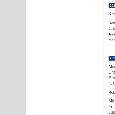
202
Kre
Ron
Jul
And
Man
202
Mon
Ent
Erh
4. 
Rob
Mit
Feb
Jug