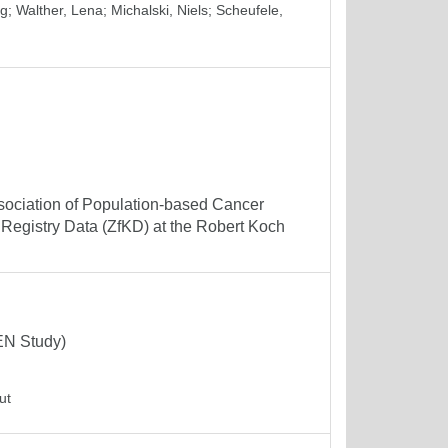
ng
;
Walther, Lena
;
Michalski, Niels
;
Scheufele,
ssociation of Population-based Cancer
Registry Data (ZfKD) at the Robert Koch
KEN Study)
ut