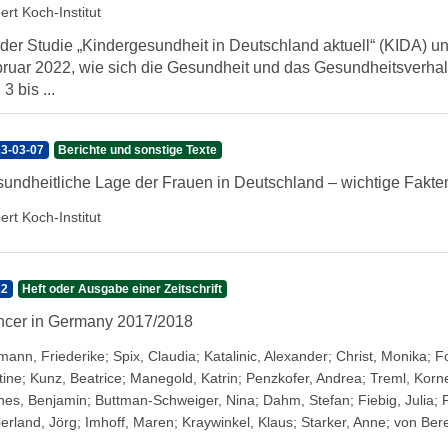
ert Koch-Institut
 der Studie „Kindergesundheit in Deutschland aktuell“ (KIDA) unt
ruar 2022, wie sich die Gesundheit und das Gesundheitsverhal
3 bis ...
3-03-07
Berichte und sonstige Texte
undheitliche Lage der Frauen in Deutschland – wichtige Fakten
ert Koch-Institut
22
Heft oder Ausgabe einer Zeitschrift
cer in Germany 2017/2018
mann, Friederike
;
Spix, Claudia
;
Katalinic, Alexander
;
Christ, Monika
;
Fo
tine
;
Kunz, Beatrice
;
Manegold, Katrin
;
Penzkofer, Andrea
;
Treml, Korne
nes, Benjamin
;
Buttman-Schweiger, Nina
;
Dahm, Stefan
;
Fiebig, Julia
;
erland, Jörg
;
Imhoff, Maren
;
Kraywinkel, Klaus
;
Starker, Anne
;
von Bere