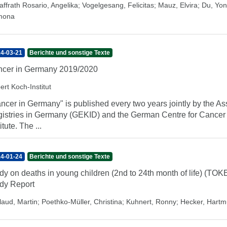
affrath Rosario, Angelika
;
Vogelgesang, Felicitas
;
Mauz, Elvira
;
Du, Yo
mona
4-03-21
Berichte und sonstige Texte
cer in Germany 2019/2020
ert Koch-Institut
ncer in Germany" is published every two years jointly by the A
istries in Germany (GEKID) and the German Centre for Cancer 
itute. The ...
4-01-24
Berichte und sonstige Texte
dy on deaths in young children (2nd to 24th month of life) (TO
dy Report
laud, Martin
;
Poethko-Müller, Christina
;
Kuhnert, Ronny
;
Hecker, Hartm