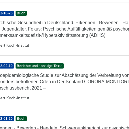
2-10-26
Buch
chische Gesundheit in Deutschland. Erkennen - Bewerten - Hand
 Jugendalter. Fokus: Psychische Auffälligkeiten gemäß psych
merksamkeitsdefizit-/Hyperaktivitätsstörung (ADHS)
ert Koch-Institut
2-02-10
Berichte und sonstige Texte
oepidemiologische Studie zur Abschätzung der Verbreitung v
onders betroffenen Orten in Deutschland CORONA-MONITORI
schlussbericht 2021 –
ert Koch-Institut
2-01-20
Buch
ennen - Bewerten - Handeln. Schwerpunktbericht zur psychisc