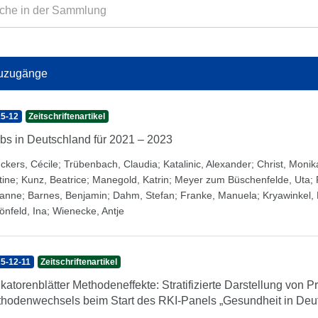
uzugänge
5-12
Zeitschriftenartikel
bs in Deutschland für 2021 – 2023
ckers, Cécile
;
Trübenbach, Claudia
;
Katalinic, Alexander
;
Christ, Monik
tine
;
Kunz, Beatrice
;
Manegold, Katrin
;
Meyer zum Büschenfelde, Uta
;
anne
;
Barnes, Benjamin
;
Dahm, Stefan
;
Franke, Manuela
;
Kryawinkel,
önfeld, Ina
;
Wienecke, Antje
5-12-11
Zeitschriftenartikel
ikatorenblätter Methodeneffekte: Stratifizierte Darstellung von 
hodenwechsels beim Start des RKI-Panels „Gesundheit in Deu