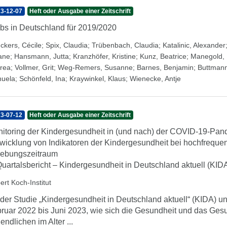
3-12-07
Heft oder Ausgabe einer Zeitschrift
bs in Deutschland für 2019/2020
ckers, Cécile
;
Spix, Claudia
;
Trübenbach, Claudia
;
Katalinic, Alexander
iane
;
Hansmann, Jutta
;
Kranzhöfer, Kristine
;
Kunz, Beatrice
;
Manegold, 
rea
;
Vollmer, Grit
;
Weg-Remers, Susanne
;
Barnes, Benjamin
;
Buttmann
uela
;
Schönfeld, Ina
;
Kraywinkel, Klaus
;
Wienecke, Antje
3-07-12
Heft oder Ausgabe einer Zeitschrift
itoring der Kindergesundheit in (und nach) der COVID-19-Pande
wicklung von Indikatoren der Kindergesundheit bei hochfrequ
ebungszeitraum
Quartalsbericht – Kindergesundheit in Deutschland aktuell (KID
ert Koch-Institut
 der Studie „Kindergesundheit in Deutschland aktuell“ (KIDA) un
ruar 2022 bis Juni 2023, wie sich die Gesundheit und das Ges
endlichen im Alter ...