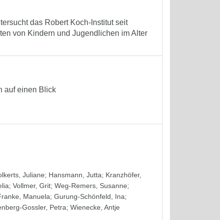
ersucht das Robert Koch-Institut seit
ten von Kindern und Jugendlichen im Alter
 auf einen Blick
lkerts, Juliane
;
Hansmann, Jutta
;
Kranzhöfer,
lia
;
Vollmer, Grit
;
Weg-Remers, Susanne
;
Franke, Manuela
;
Gurung-Schönfeld, Ina
;
nberg-Gossler, Petra
;
Wienecke, Antje