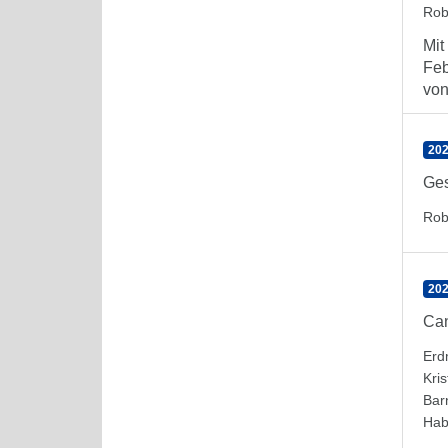
Rob
Mit
Feb
von 
202
Ges
Rob
20
Can
Erd
Kris
Bar
Hab