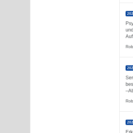
202
Psy
und
Auf
Rob
202
Ser
bes
–Ab
Rob
202
Erk