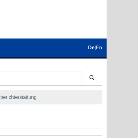
De
|
En
berichterstattung