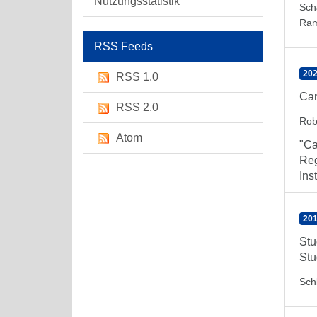
Nutzungsstatistik
Sch
Ra
RSS Feeds
202
RSS 1.0
Can
RSS 2.0
Rob
Atom
"Ca
Reg
Inst
201
Stu
Stu
Sch