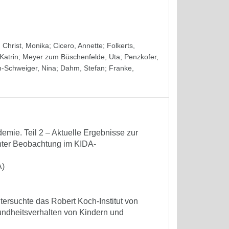
;
Christ, Monika
;
Cicero, Annette
;
Folkerts,
Katrin
;
Meyer zum Büschenfelde, Uta
;
Penzkofer,
-Schweiger, Nina
;
Dahm, Stefan
;
Franke,
mie. Teil 2 – Aktuelle Ergebnisse zur
enter Beobachtung im KIDA-
A)
tersuchte das Robert Koch-Institut von
undheitsverhalten von Kindern und