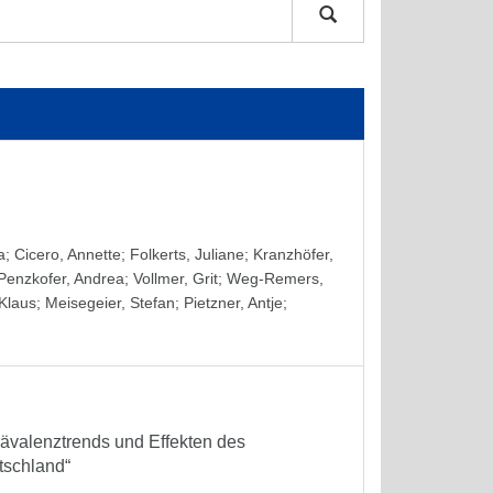
a
;
Cicero, Annette
;
Folkerts, Juliane
;
Kranzhöfer,
Penzkofer, Andrea
;
Vollmer, Grit
;
Weg-Remers,
 Klaus
;
Meisegeier, Stefan
;
Pietzner, Antje
;
Prävalenztrends und Effekten des
tschland“