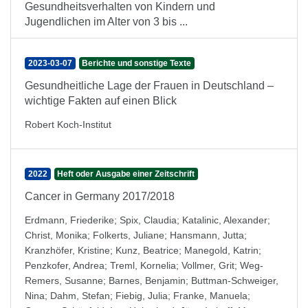
Gesundheitsverhalten von Kindern und
Jugendlichen im Alter von 3 bis ...
2023-03-07
Berichte und sonstige Texte
Gesundheitliche Lage der Frauen in Deutschland –
wichtige Fakten auf einen Blick
Robert Koch-Institut
2022
Heft oder Ausgabe einer Zeitschrift
Cancer in Germany 2017/2018
Erdmann, Friederike
;
Spix, Claudia
;
Katalinic, Alexander
;
Christ, Monika
;
Folkerts, Juliane
;
Hansmann, Jutta
;
Kranzhöfer, Kristine
;
Kunz, Beatrice
;
Manegold, Katrin
;
Penzkofer, Andrea
;
Treml, Kornelia
;
Vollmer, Grit
;
Weg-
Remers, Susanne
;
Barnes, Benjamin
;
Buttman-Schweiger,
Nina
;
Dahm, Stefan
;
Fiebig, Julia
;
Franke, Manuela
;