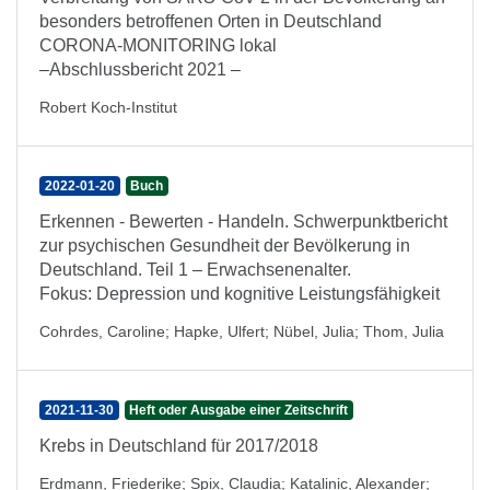
besonders betroffenen Orten in Deutschland
CORONA-MONITORING lokal
–Abschlussbericht 2021 –
Robert Koch-Institut
2022-01-20
Buch
Erkennen - Bewerten - Handeln. Schwerpunktbericht
zur psychischen Gesundheit der Bevölkerung in
Deutschland. Teil 1 – Erwachsenenalter.
Fokus: Depression und kognitive Leistungsfähigkeit
Cohrdes, Caroline
;
Hapke, Ulfert
;
Nübel, Julia
;
Thom, Julia
2021-11-30
Heft oder Ausgabe einer Zeitschrift
Krebs in Deutschland für 2017/2018
Erdmann, Friederike
;
Spix, Claudia
;
Katalinic, Alexander
;