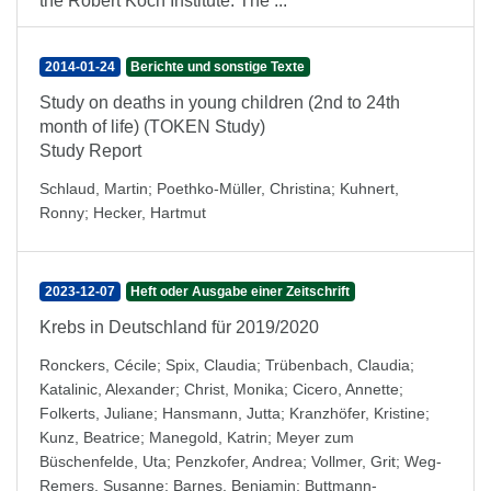
the Robert Koch Institute. The ...
2014-01-24
Berichte und sonstige Texte
Study on deaths in young children (2nd to 24th
month of life) (TOKEN Study)
Study Report
Schlaud, Martin
;
Poethko-Müller, Christina
;
Kuhnert,
Ronny
;
Hecker, Hartmut
2023-12-07
Heft oder Ausgabe einer Zeitschrift
Krebs in Deutschland für 2019/2020
Ronckers, Cécile
;
Spix, Claudia
;
Trübenbach, Claudia
;
Katalinic, Alexander
;
Christ, Monika
;
Cicero, Annette
;
Folkerts, Juliane
;
Hansmann, Jutta
;
Kranzhöfer, Kristine
;
Kunz, Beatrice
;
Manegold, Katrin
;
Meyer zum
Büschenfelde, Uta
;
Penzkofer, Andrea
;
Vollmer, Grit
;
Weg-
Remers, Susanne
;
Barnes, Benjamin
;
Buttmann-