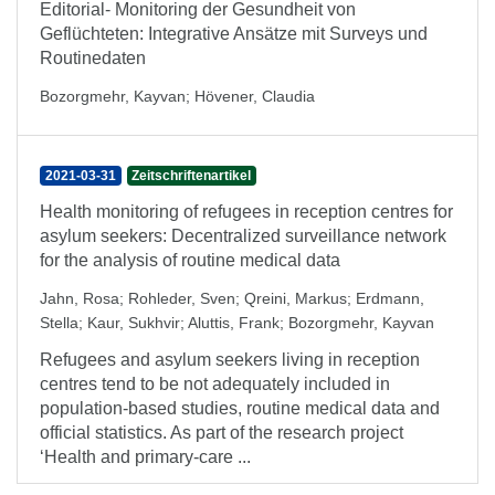
Editorial- Monitoring der Gesundheit von
Geflüchteten: Integrative Ansätze mit Surveys und
Routinedaten
Bozorgmehr, Kayvan
;
Hövener, Claudia
2021-03-31
Zeitschriftenartikel
Health monitoring of refugees in reception centres for
asylum seekers: Decentralized surveillance network
for the analysis of routine medical data
Jahn, Rosa
;
Rohleder, Sven
;
Qreini, Markus
;
Erdmann,
Stella
;
Kaur, Sukhvir
;
Aluttis, Frank
;
Bozorgmehr, Kayvan
Refugees and asylum seekers living in reception
centres tend to be not adequately included in
population-based studies, routine medical data and
official statistics. As part of the research project
‘Health and primary-care ...