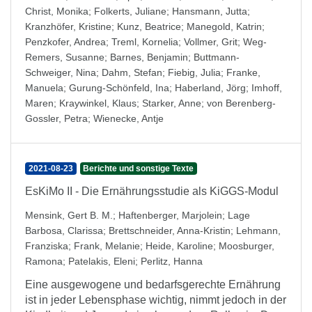
Christ, Monika
;
Folkerts, Juliane
;
Hansmann, Jutta
;
Kranzhöfer, Kristine
;
Kunz, Beatrice
;
Manegold, Katrin
;
Penzkofer, Andrea
;
Treml, Kornelia
;
Vollmer, Grit
;
Weg-
Remers, Susanne
;
Barnes, Benjamin
;
Buttmann-
Schweiger, Nina
;
Dahm, Stefan
;
Fiebig, Julia
;
Franke,
Manuela
;
Gurung-Schönfeld, Ina
;
Haberland, Jörg
;
Imhoff,
Maren
;
Kraywinkel, Klaus
;
Starker, Anne
;
von Berenberg-
Gossler, Petra
;
Wienecke, Antje
2021-08-23
Berichte und sonstige Texte
EsKiMo II - Die Ernährungsstudie als KiGGS-Modul
Mensink, Gert B. M.
;
Haftenberger, Marjolein
;
Lage
Barbosa, Clarissa
;
Brettschneider, Anna-Kristin
;
Lehmann,
Franziska
;
Frank, Melanie
;
Heide, Karoline
;
Moosburger,
Ramona
;
Patelakis, Eleni
;
Perlitz, Hanna
Eine ausgewogene und bedarfsgerechte Ernährung
ist in jeder Lebensphase wichtig, nimmt jedoch in der