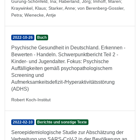
Gurung-Schönfeld, Ina
;
Haberland, Jörg
;
Imhoff, Maren
;
Kraywinkel, Klaus
;
Starker, Anne
;
von Berenberg-Gossler,
Petra
;
Wienecke, Antje
2022-10-26
Buch
Psychische Gesundheit in Deutschland. Erkennen -
Bewerten - Handeln. Schwerpunktbericht Teil 2 -
Kinder- und Jugendalter. Fokus: Psychische
Auffälligkeiten gemäß psychopathologischem
Screening und
Aufmerksamkeitsdefizit-/Hyperaktivitätsstörung
(ADHS)
Robert Koch-Institut
2022-02-10
Berichte und sonstige Texte
Seroepidemiologische Studie zur Abschätzung der
Verbreitung von SARS-CoV-2 in der Bevölkerung an