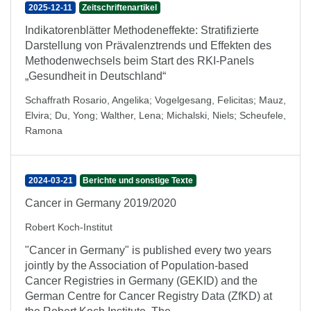
2025-12-11
Zeitschriftenartikel
Indikatorenblätter Methodeneffekte: Stratifizierte
Darstellung von Prävalenztrends und Effekten des
Methodenwechsels beim Start des RKI-Panels
„Gesundheit in Deutschland“
Schaffrath Rosario, Angelika
;
Vogelgesang, Felicitas
;
Mauz,
Elvira
;
Du, Yong
;
Walther, Lena
;
Michalski, Niels
;
Scheufele,
Ramona
2024-03-21
Berichte und sonstige Texte
Cancer in Germany 2019/2020
Robert Koch-Institut
"Cancer in Germany" is published every two years
jointly by the Association of Population-based
Cancer Registries in Germany (GEKID) and the
German Centre for Cancer Registry Data (ZfKD) at