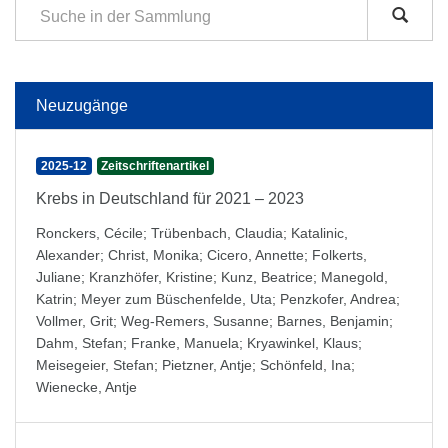
Neuzugänge
2025-12
Zeitschriftenartikel
Krebs in Deutschland für 2021 – 2023
Ronckers, Cécile
;
Trübenbach, Claudia
;
Katalinic,
Alexander
;
Christ, Monika
;
Cicero, Annette
;
Folkerts,
Juliane
;
Kranzhöfer, Kristine
;
Kunz, Beatrice
;
Manegold,
Katrin
;
Meyer zum Büschenfelde, Uta
;
Penzkofer, Andrea
;
Vollmer, Grit
;
Weg-Remers, Susanne
;
Barnes, Benjamin
;
Dahm, Stefan
;
Franke, Manuela
;
Kryawinkel, Klaus
;
Meisegeier, Stefan
;
Pietzner, Antje
;
Schönfeld, Ina
;
Wienecke, Antje