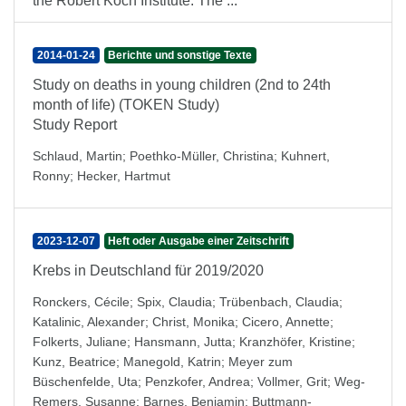
the Robert Koch Institute. The ...
2014-01-24
Berichte und sonstige Texte
Study on deaths in young children (2nd to 24th
month of life) (TOKEN Study)
Study Report
Schlaud, Martin
;
Poethko-Müller, Christina
;
Kuhnert,
Ronny
;
Hecker, Hartmut
2023-12-07
Heft oder Ausgabe einer Zeitschrift
Krebs in Deutschland für 2019/2020
Ronckers, Cécile
;
Spix, Claudia
;
Trübenbach, Claudia
;
Katalinic, Alexander
;
Christ, Monika
;
Cicero, Annette
;
Folkerts, Juliane
;
Hansmann, Jutta
;
Kranzhöfer, Kristine
;
Kunz, Beatrice
;
Manegold, Katrin
;
Meyer zum
Büschenfelde, Uta
;
Penzkofer, Andrea
;
Vollmer, Grit
;
Weg-
Remers, Susanne
;
Barnes, Benjamin
;
Buttmann-