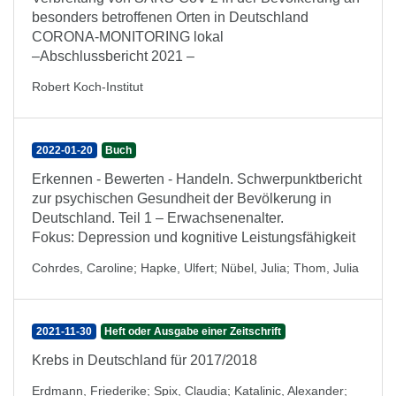
besonders betroffenen Orten in Deutschland
CORONA-MONITORING lokal
–Abschlussbericht 2021 –
Robert Koch-Institut
2022-01-20
Buch
Erkennen - Bewerten - Handeln. Schwerpunktbericht
zur psychischen Gesundheit der Bevölkerung in
Deutschland. Teil 1 – Erwachsenenalter.
Fokus: Depression und kognitive Leistungsfähigkeit
Cohrdes, Caroline
;
Hapke, Ulfert
;
Nübel, Julia
;
Thom, Julia
2021-11-30
Heft oder Ausgabe einer Zeitschrift
Krebs in Deutschland für 2017/2018
Erdmann, Friederike
;
Spix, Claudia
;
Katalinic, Alexander
;