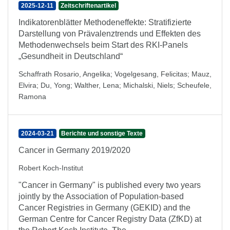
2025-12-11
Zeitschriftenartikel
Indikatorenblätter Methodeneffekte: Stratifizierte
Darstellung von Prävalenztrends und Effekten des
Methodenwechsels beim Start des RKI-Panels
„Gesundheit in Deutschland“
Schaffrath Rosario, Angelika
;
Vogelgesang, Felicitas
;
Mauz,
Elvira
;
Du, Yong
;
Walther, Lena
;
Michalski, Niels
;
Scheufele,
Ramona
2024-03-21
Berichte und sonstige Texte
Cancer in Germany 2019/2020
Robert Koch-Institut
"Cancer in Germany" is published every two years
jointly by the Association of Population-based
Cancer Registries in Germany (GEKID) and the
German Centre for Cancer Registry Data (ZfKD) at