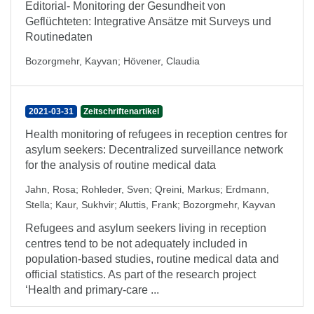
Editorial- Monitoring der Gesundheit von
Geflüchteten: Integrative Ansätze mit Surveys und
Routinedaten
Bozorgmehr, Kayvan
;
Hövener, Claudia
2021-03-31
Zeitschriftenartikel
Health monitoring of refugees in reception centres for
asylum seekers: Decentralized surveillance network
for the analysis of routine medical data
Jahn, Rosa
;
Rohleder, Sven
;
Qreini, Markus
;
Erdmann,
Stella
;
Kaur, Sukhvir
;
Aluttis, Frank
;
Bozorgmehr, Kayvan
Refugees and asylum seekers living in reception
centres tend to be not adequately included in
population-based studies, routine medical data and
official statistics. As part of the research project
‘Health and primary-care ...