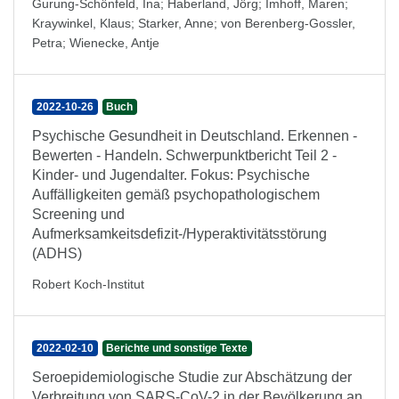
Gurung-Schönfeld, Ina
;
Haberland, Jörg
;
Imhoff, Maren
;
Kraywinkel, Klaus
;
Starker, Anne
;
von Berenberg-Gossler,
Petra
;
Wienecke, Antje
2022-10-26
Buch
Psychische Gesundheit in Deutschland. Erkennen -
Bewerten - Handeln. Schwerpunktbericht Teil 2 -
Kinder- und Jugendalter. Fokus: Psychische
Auffälligkeiten gemäß psychopathologischem
Screening und
Aufmerksamkeitsdefizit-/Hyperaktivitätsstörung
(ADHS)
Robert Koch-Institut
2022-02-10
Berichte und sonstige Texte
Seroepidemiologische Studie zur Abschätzung der
Verbreitung von SARS-CoV-2 in der Bevölkerung an