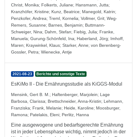
Christ, Monika
;
Folkerts, Juliane
;
Hansmann, Jutta
;
Kranzhöfer, Kristine
;
Kunz, Beatrice
;
Manegold, Katrin
;
Penzkofer, Andrea
;
Treml, Kornelia
;
Vollmer, Grit
;
Weg-
Remers, Susanne
;
Barnes, Benjamin
;
Buttmann-
Schweiger, Nina
;
Dahm, Stefan
;
Fiebig, Julia
;
Franke,
Manuela
;
Gurung-Schönfeld, Ina
;
Haberland, Jörg
;
Imhoff,
Maren
;
Kraywinkel, Klaus
;
Starker, Anne
;
von Berenberg-
Gossler, Petra
;
Wienecke, Antje
2021-08-23
Berichte und sonstige Texte
EsKiMo II - Die Ernährungsstudie als KiGGS-Modul
Mensink, Gert B. M.
;
Haftenberger, Marjolein
;
Lage
Barbosa, Clarissa
;
Brettschneider, Anna-Kristin
;
Lehmann,
Franziska
;
Frank, Melanie
;
Heide, Karoline
;
Moosburger,
Ramona
;
Patelakis, Eleni
;
Perlitz, Hanna
Eine ausgewogene und bedarfsgerechte Ernährung
ist in jeder Lebensphase wichtig, nimmt jedoch in der