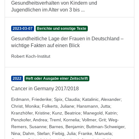
Gesundheitsverhalten von Kindern und
Jugendlichen im Alter von 3 bis ...
2023-03-07
Berichte und sonstige Texte
Gesundheitliche Lage der Frauen in Deutschland –
wichtige Fakten auf einen Blick
Robert Koch-Institut
2022
Heft oder Ausgabe einer Zeitschrift
Cancer in Germany 2017/2018
Erdmann, Friederike
;
Spix, Claudia
;
Katalinic, Alexander
;
Christ, Monika
;
Folkerts, Juliane
;
Hansmann, Jutta
;
Kranzhöfer, Kristine
;
Kunz, Beatrice
;
Manegold, Katrin
;
Penzkofer, Andrea
;
Treml, Kornelia
;
Vollmer, Grit
;
Weg-
Remers, Susanne
;
Barnes, Benjamin
;
Buttman-Schweiger,
Nina
;
Dahm, Stefan
;
Fiebig, Julia
;
Franke, Manuela
;