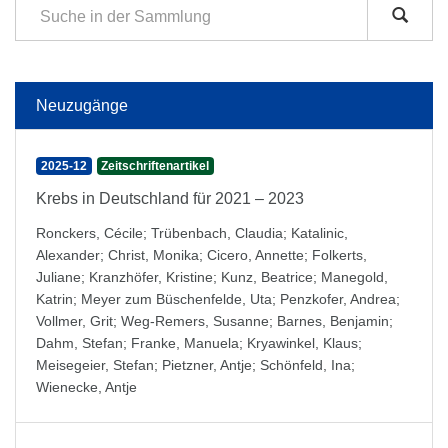
Neuzugänge
2025-12
Zeitschriftenartikel
Krebs in Deutschland für 2021 – 2023
Ronckers, Cécile
;
Trübenbach, Claudia
;
Katalinic,
Alexander
;
Christ, Monika
;
Cicero, Annette
;
Folkerts,
Juliane
;
Kranzhöfer, Kristine
;
Kunz, Beatrice
;
Manegold,
Katrin
;
Meyer zum Büschenfelde, Uta
;
Penzkofer, Andrea
;
Vollmer, Grit
;
Weg-Remers, Susanne
;
Barnes, Benjamin
;
Dahm, Stefan
;
Franke, Manuela
;
Kryawinkel, Klaus
;
Meisegeier, Stefan
;
Pietzner, Antje
;
Schönfeld, Ina
;
Wienecke, Antje