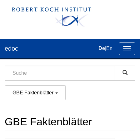
edoc
De
|
En
Umsch
der
Navig
GBE Faktenblätter
GBE Faktenblätter