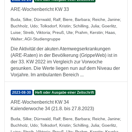
ARE-Wochenbericht KW 33
Buda, Silke
;
Dürrwald, Ralf
;
Biere, Barbara
;
Reiche, Janine
;
Buchholz, Udo
;
Tolksdorf, Kristin
;
Schilling, Julia
;
Goerlitz,
Luise
;
Streib, Viktoria
;
Preuß, Ute
;
Prahm, Kerstin
;
Haas,
Walter
;
AGI-Studiengruppe
Die Aktivität der akuten Atemwegserkrankungen
(ARE-Raten) in der Bevölkerung (GrippeWeb) ist in
der 33. KW 2022 im Vergleich zur Vorwoche
gesunken. Die Werte liegen nun auf dem Niveau der
Vorjahre. Im ambulanten Bereich ...
2023-08-30
Heft oder Ausgabe einer Zeitschrift
ARE-Wochenbericht KW 34
Kalenderwoche 34 (21.8. bis 27.8.2023)
Buda, Silke
;
Dürrwald, Ralf
;
Biere, Barbara
;
Reiche, Janine
;
Buchholz, Udo
;
Tolksdorf, Kristin
;
Schilling, Julia
;
Goerlitz,
Luise
;
Streib, Viktoria
;
Preuß, Ute
;
Prahm, Kerstin
;
Krupka,