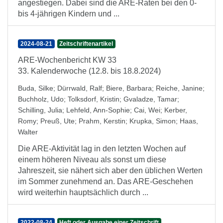
angestiegen. Dabei sind die ARE-Raten bei den 0-
bis 4-jährigen Kindern und ...
2024-08-21
Zeitschriftenartikel
ARE-Wochenbericht KW 33
33. Kalenderwoche (12.8. bis 18.8.2024)
Buda, Silke
;
Dürrwald, Ralf
;
Biere, Barbara
;
Reiche, Janine
;
Buchholz, Udo
;
Tolksdorf, Kristin
;
Gvaladze, Tamar
;
Schilling, Julia
;
Lehfeld, Ann-Sophie
;
Cai, Wei
;
Kerber,
Romy
;
Preuß, Ute
;
Prahm, Kerstin
;
Krupka, Simon
;
Haas,
Walter
Die ARE-Aktivität lag in den letzten Wochen auf
einem höheren Niveau als sonst um diese
Jahreszeit, sie nähert sich aber den üblichen Werten
im Sommer zunehmend an. Das ARE-Geschehen
wird weiterhin hauptsächlich durch ...
2022-08-24
Heft oder Ausgabe einer Zeitschrift