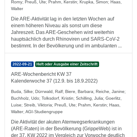
Romy
;
Preuß, Ute
;
Prahm, Kerstin
;
Krupka, Simon
;
Haas,
Walter
Die ARE-Aktivität lag in den letzten Wochen auf
einem höheren Niveau als sonst um diese
Jahreszeit. Das ARE-Geschehen wird weiterhin
hauptsächlich durch Rhinoviren und SARS-CoV-2
bestimmt. In der Bevölkerung und im ambulanten ...
2022-09-21
Heft oder Ausgabe einer Zeitschrift
ARE-Wochenbericht KW 37
Kalenderwoche 37 (12.9. bis 18.9.2022)
Buda, Silke
;
Dürrwald, Ralf
;
Biere, Barbara
;
Reiche, Janine
;
Buchholz, Udo
;
Tolksdorf, Kristin
;
Schilling, Julia
;
Goerlitz,
Luise
;
Streib, Viktoria
;
Preuß, Ute
;
Prahm, Kerstin
;
Haas,
Walter
;
AGI-Studiengruppe
Die Aktivität der akuten Atemwegserkrankungen
(ARE-Raten) in der Bevölkerung (GrippeWeb) ist in
der 37. KW 2022 im Vergleich zur Vorwoche deutlich