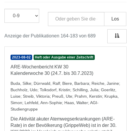
Los
Anzeige der Publikationen 164-183 von 689
2023-08-02
Heft oder Ausgabe einer Zeitschrift
ARE-Wochenbericht KW 30
Kalenderwoche 30 (24.7. bis 30.7.2023)
Buda, Silke
;
Dürrwald, Ralf
;
Biere, Barbara
;
Reiche, Janine
;
Buchholz, Udo
;
Tolksdorf, Kristin
;
Schilling, Julia
;
Goerlitz,
Luise
;
Streib, Viktoria
;
Preuß, Ute
;
Prahm, Kerstin
;
Krupka,
Simon
;
Lehfeld, Ann-Sophie
;
Haas, Walter
;
AGI-
Studiengruppe
Die Aktivität akuter Atemwegserkrankungen (ARE-
Rate) in der Bevölkerung (GrippeWeb) ist in der 30.