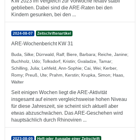
KW 2023 im Vergleich zur Vorwoche relativ stabil
geblieben. Dabei sind die ARE-Raten bei den
Kindern gesunken, bei den ...
2024-08-07
Zeitschriftenartikel
ARE-Wochenbericht KW 31
Buda, Silke
;
Dürrwald, Ralf
;
Biere, Barbara
;
Reiche, Janine
;
Buchholz, Udo
;
Tolksdorf, Kristin
;
Gvaladze, Tamar
;
Schilling, Julia
;
Lehfeld, Ann-Sophie
;
Cai, Wei
;
Kerber,
Romy
;
Preuß, Ute
;
Prahm, Kerstin
;
Krupka, Simon
;
Haas,
Walter
Seit einigen Wochen liegt die ARE-Aktivität
insgesamt auf einem vergleichsweise hohen Niveau
für diese Jahreszeit, sie scheint sich aktuell aber
etwas abzuschwächen. Das ARE-Geschehen wird
hauptsächlich durch Rhinoviren ...
2023-08-09
Heft oder Ausgabe einer Zeitschrift