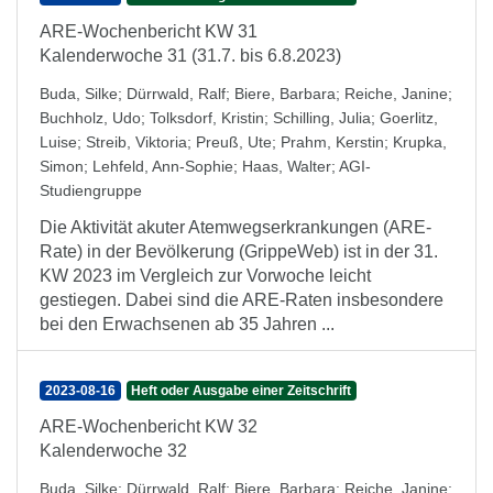
ARE-Wochenbericht KW 31
Kalenderwoche 31 (31.7. bis 6.8.2023)
Buda, Silke
;
Dürrwald, Ralf
;
Biere, Barbara
;
Reiche, Janine
;
Buchholz, Udo
;
Tolksdorf, Kristin
;
Schilling, Julia
;
Goerlitz,
Luise
;
Streib, Viktoria
;
Preuß, Ute
;
Prahm, Kerstin
;
Krupka,
Simon
;
Lehfeld, Ann-Sophie
;
Haas, Walter
;
AGI-
Studiengruppe
Die Aktivität akuter Atemwegserkrankungen (ARE-
Rate) in der Bevölkerung (GrippeWeb) ist in der 31.
KW 2023 im Vergleich zur Vorwoche leicht
gestiegen. Dabei sind die ARE-Raten insbesondere
bei den Erwachsenen ab 35 Jahren ...
2023-08-16
Heft oder Ausgabe einer Zeitschrift
ARE-Wochenbericht KW 32
Kalenderwoche 32
Buda, Silke
;
Dürrwald, Ralf
;
Biere, Barbara
;
Reiche, Janine
;