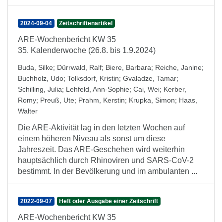
2024-09-04
Zeitschriftenartikel
ARE-Wochenbericht KW 35
35. Kalenderwoche (26.8. bis 1.9.2024)
Buda, Silke
;
Dürrwald, Ralf
;
Biere, Barbara
;
Reiche, Janine
;
Buchholz, Udo
;
Tolksdorf, Kristin
;
Gvaladze, Tamar
;
Schilling, Julia
;
Lehfeld, Ann-Sophie
;
Cai, Wei
;
Kerber,
Romy
;
Preuß, Ute
;
Prahm, Kerstin
;
Krupka, Simon
;
Haas,
Walter
Die ARE-Aktivität lag in den letzten Wochen auf
einem höheren Niveau als sonst um diese
Jahreszeit. Das ARE-Geschehen wird weiterhin
hauptsächlich durch Rhinoviren und SARS-CoV-2
bestimmt. In der Bevölkerung und im ambulanten ...
2022-09-07
Heft oder Ausgabe einer Zeitschrift
ARE-Wochenbericht KW 35