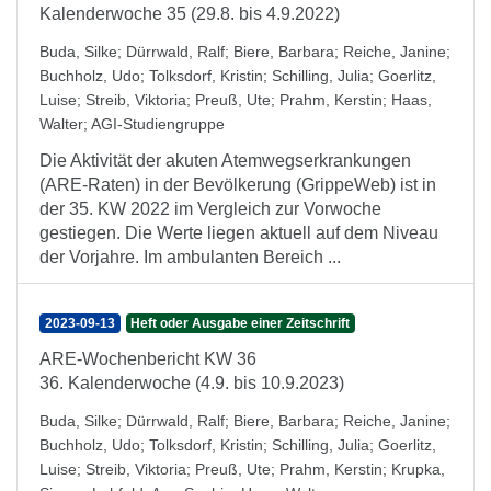
Kalenderwoche 35 (29.8. bis 4.9.2022)
Buda, Silke
;
Dürrwald, Ralf
;
Biere, Barbara
;
Reiche, Janine
;
Buchholz, Udo
;
Tolksdorf, Kristin
;
Schilling, Julia
;
Goerlitz,
Luise
;
Streib, Viktoria
;
Preuß, Ute
;
Prahm, Kerstin
;
Haas,
Walter
;
AGI-Studiengruppe
Die Aktivität der akuten Atemwegserkrankungen
(ARE-Raten) in der Bevölkerung (GrippeWeb) ist in
der 35. KW 2022 im Vergleich zur Vorwoche
gestiegen. Die Werte liegen aktuell auf dem Niveau
der Vorjahre. Im ambulanten Bereich ...
2023-09-13
Heft oder Ausgabe einer Zeitschrift
ARE-Wochenbericht KW 36
36. Kalenderwoche (4.9. bis 10.9.2023)
Buda, Silke
;
Dürrwald, Ralf
;
Biere, Barbara
;
Reiche, Janine
;
Buchholz, Udo
;
Tolksdorf, Kristin
;
Schilling, Julia
;
Goerlitz,
Luise
;
Streib, Viktoria
;
Preuß, Ute
;
Prahm, Kerstin
;
Krupka,