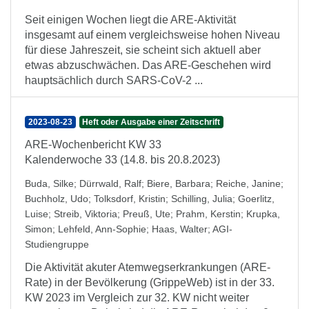
Seit einigen Wochen liegt die ARE-Aktivität
insgesamt auf einem vergleichsweise hohen Niveau
für diese Jahreszeit, sie scheint sich aktuell aber
etwas abzuschwächen. Das ARE-Geschehen wird
hauptsächlich durch SARS-CoV-2 ...
2023-08-23
Heft oder Ausgabe einer Zeitschrift
ARE-Wochenbericht KW 33
Kalenderwoche 33 (14.8. bis 20.8.2023)
Buda, Silke
;
Dürrwald, Ralf
;
Biere, Barbara
;
Reiche, Janine
;
Buchholz, Udo
;
Tolksdorf, Kristin
;
Schilling, Julia
;
Goerlitz,
Luise
;
Streib, Viktoria
;
Preuß, Ute
;
Prahm, Kerstin
;
Krupka,
Simon
;
Lehfeld, Ann-Sophie
;
Haas, Walter
;
AGI-
Studiengruppe
Die Aktivität akuter Atemwegserkrankungen (ARE-
Rate) in der Bevölkerung (GrippeWeb) ist in der 33.
KW 2023 im Vergleich zur 32. KW nicht weiter