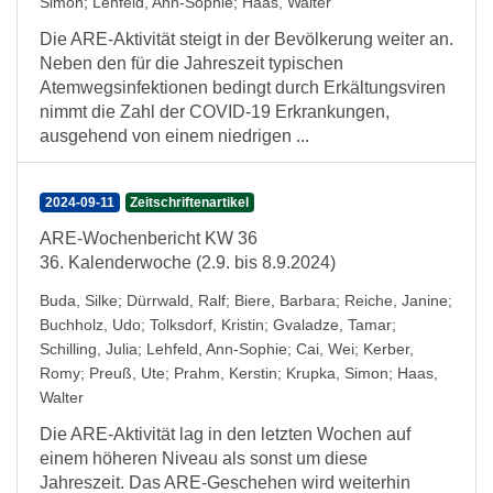
Simon
;
Lehfeld, Ann-Sophie
;
Haas, Walter
Die ARE-Aktivität steigt in der Bevölkerung weiter an.
Neben den für die Jahreszeit typischen
Atemwegsinfektionen bedingt durch Erkältungsviren
nimmt die Zahl der COVID-19 Erkrankungen,
ausgehend von einem niedrigen ...
2024-09-11
Zeitschriftenartikel
ARE-Wochenbericht KW 36
36. Kalenderwoche (2.9. bis 8.9.2024)
Buda, Silke
;
Dürrwald, Ralf
;
Biere, Barbara
;
Reiche, Janine
;
Buchholz, Udo
;
Tolksdorf, Kristin
;
Gvaladze, Tamar
;
Schilling, Julia
;
Lehfeld, Ann-Sophie
;
Cai, Wei
;
Kerber,
Romy
;
Preuß, Ute
;
Prahm, Kerstin
;
Krupka, Simon
;
Haas,
Walter
Die ARE-Aktivität lag in den letzten Wochen auf
einem höheren Niveau als sonst um diese
Jahreszeit. Das ARE-Geschehen wird weiterhin