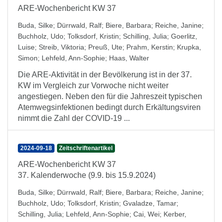
ARE-Wochenbericht KW 37
Buda, Silke
;
Dürrwald, Ralf
;
Biere, Barbara
;
Reiche, Janine
;
Buchholz, Udo
;
Tolksdorf, Kristin
;
Schilling, Julia
;
Goerlitz,
Luise
;
Streib, Viktoria
;
Preuß, Ute
;
Prahm, Kerstin
;
Krupka,
Simon
;
Lehfeld, Ann-Sophie
;
Haas, Walter
Die ARE-Aktivität in der Bevölkerung ist in der 37.
KW im Vergleich zur Vorwoche nicht weiter
angestiegen. Neben den für die Jahreszeit typischen
Atemwegsinfektionen bedingt durch Erkältungsviren
nimmt die Zahl der COVID-19 ...
2024-09-18
Zeitschriftenartikel
ARE-Wochenbericht KW 37
37. Kalenderwoche (9.9. bis 15.9.2024)
Buda, Silke
;
Dürrwald, Ralf
;
Biere, Barbara
;
Reiche, Janine
;
Buchholz, Udo
;
Tolksdorf, Kristin
;
Gvaladze, Tamar
;
Schilling, Julia
;
Lehfeld, Ann-Sophie
;
Cai, Wei
;
Kerber,