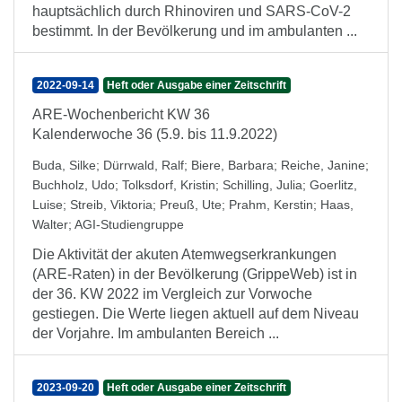
hauptsächlich durch Rhinoviren und SARS-CoV-2
bestimmt. In der Bevölkerung und im ambulanten ...
2022-09-14
Heft oder Ausgabe einer Zeitschrift
ARE-Wochenbericht KW 36
Kalenderwoche 36 (5.9. bis 11.9.2022)
Buda, Silke
;
Dürrwald, Ralf
;
Biere, Barbara
;
Reiche, Janine
;
Buchholz, Udo
;
Tolksdorf, Kristin
;
Schilling, Julia
;
Goerlitz,
Luise
;
Streib, Viktoria
;
Preuß, Ute
;
Prahm, Kerstin
;
Haas,
Walter
;
AGI-Studiengruppe
Die Aktivität der akuten Atemwegserkrankungen
(ARE-Raten) in der Bevölkerung (GrippeWeb) ist in
der 36. KW 2022 im Vergleich zur Vorwoche
gestiegen. Die Werte liegen aktuell auf dem Niveau
der Vorjahre. Im ambulanten Bereich ...
2023-09-20
Heft oder Ausgabe einer Zeitschrift