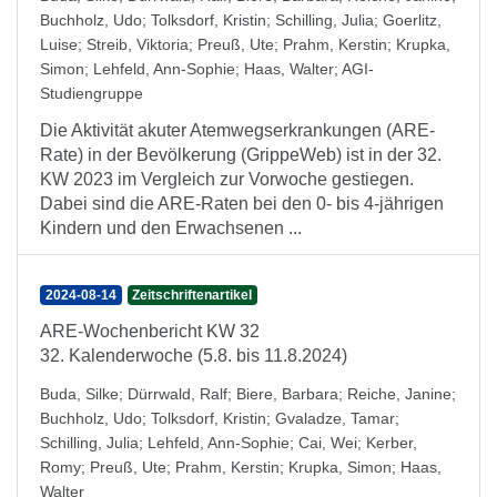
Buchholz, Udo
;
Tolksdorf, Kristin
;
Schilling, Julia
;
Goerlitz,
Luise
;
Streib, Viktoria
;
Preuß, Ute
;
Prahm, Kerstin
;
Krupka,
Simon
;
Lehfeld, Ann-Sophie
;
Haas, Walter
;
AGI-
Studiengruppe
Die Aktivität akuter Atemwegserkrankungen (ARE-
Rate) in der Bevölkerung (GrippeWeb) ist in der 32.
KW 2023 im Vergleich zur Vorwoche gestiegen.
Dabei sind die ARE-Raten bei den 0- bis 4-jährigen
Kindern und den Erwachsenen ...
2024-08-14
Zeitschriftenartikel
ARE-Wochenbericht KW 32
32. Kalenderwoche (5.8. bis 11.8.2024)
Buda, Silke
;
Dürrwald, Ralf
;
Biere, Barbara
;
Reiche, Janine
;
Buchholz, Udo
;
Tolksdorf, Kristin
;
Gvaladze, Tamar
;
Schilling, Julia
;
Lehfeld, Ann-Sophie
;
Cai, Wei
;
Kerber,
Romy
;
Preuß, Ute
;
Prahm, Kerstin
;
Krupka, Simon
;
Haas,
Walter