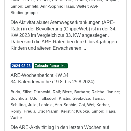
Simon
;
Lehfeld, Ann-Sophie
;
Haas, Walter
;
AGI-
Studiengruppe
Die Aktivität akuter Atemwegserkrankungen (ARE-
Rate) in der Bevölkerung (GrippeWeb) ist in der 34.
KW 2023 im Vergleich zur 33. KW angestiegen.
Dabei sind die ARE-Raten bei den 0- bis 4-jährigen
Kindern und älteren Erwachsenen ...
2024-08-28
Zeitschriftenartikel
ARE-Wochenbericht KW 34
34. Kalenderwoche (19.8. bis 25.8.2024)
Buda, Silke
;
Dürrwald, Ralf
;
Biere, Barbara
;
Reiche, Janine
;
Buchholz, Udo
;
Tolksdorf, Kristin
;
Gvaladze, Tamar
;
Schilling, Julia
;
Lehfeld, Ann-Sophie
;
Cai, Wei
;
Kerber,
Romy
;
Preuß, Ute
;
Prahm, Kerstin
;
Krupka, Simon
;
Haas,
Walter
Die ARE-Aktivität lag in den letzten Wochen auf