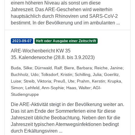
einem höheren Niveau als sonst um diese
Jahreszeit. Das ARE-Geschehen wird weiterhin
hauptsächlich durch Rhinoviren und SARS-CoV-2
bestimmt. In der Bevölkerung und im ambulanten ...
2023-09-07
Heft oder Ausgabe einer Zeitschrift
ARE-Wochenbericht KW 35
35. Kalenderwoche (28.8. bis 3.9.2023)
Buda, Silke
;
Dürrwald, Ralf
;
Biere, Barbara
;
Reiche, Janine
;
Buchholz, Udo
;
Tolksdorf, Kristin
;
Schilling, Julia
;
Goerlitz,
Luise
;
Streib, Viktoria
;
Preuß, Ute
;
Prahm, Kerstin
;
Krupka,
Simon
;
Lehfeld, Ann-Sophie
;
Haas, Walter
;
AGI-
Studiengruppe
Die ARE-Aktivität steigt in der Bevölkerung weiter an.
Das ist am Ende der Sommerferien eine für diese
Jahreszeit übliche Beobachtung. Neben den für die
Jahreszeit typischen Atemwegsinfektionen bedingt
durch Erkältungsviren ...