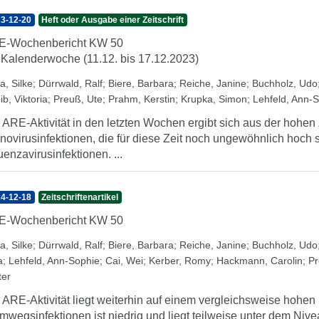
3-12-20
Heft oder Ausgabe einer Zeitschrift
E-Wochenbericht KW 50
 Kalenderwoche (11.12. bis 17.12.2023)
a, Silke
;
Dürrwald, Ralf
;
Biere, Barbara
;
Reiche, Janine
;
Buchholz, Udo
ib, Viktoria
;
Preuß, Ute
;
Prahm, Kerstin
;
Krupka, Simon
;
Lehfeld, Ann-
 ARE-Aktivität in den letzten Wochen ergibt sich aus der hoh
novirusinfektionen, die für diese Zeit noch ungewöhnlich hoc
luenzavirusinfektionen. ...
4-12-18
Zeitschriftenartikel
E-Wochenbericht KW 50
a, Silke
;
Dürrwald, Ralf
;
Biere, Barbara
;
Reiche, Janine
;
Buchholz, Udo
a
;
Lehfeld, Ann-Sophie
;
Cai, Wei
;
Kerber, Romy
;
Hackmann, Carolin
;
Pr
ter
 ARE-Aktivität liegt weiterhin auf einem vergleichsweise hohen
mwegsinfektionen ist niedrig und liegt teilweise unter dem Ni