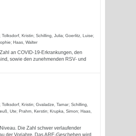
;
Tolksdorf, Kristin
;
Schilling, Julia
;
Goerlitz, Luise
;
Sophie
;
Haas, Walter
en Zahl an COVID-19-Erkrankungen, den
h sind, sowie den zunehmenden RSV- und
;
Tolksdorf, Kristin
;
Gvaladze, Tamar
;
Schilling,
euß, Ute
;
Prahm, Kerstin
;
Krupka, Simon
;
Haas,
 Niveau. Die Zahl schwer verlaufender
veau der Vorjahre. Das ARE-Geschehen wird