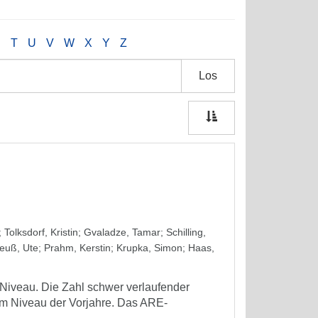
S
T
U
V
W
X
Y
Z
Los
;
Tolksdorf, Kristin
;
Gvaladze, Tamar
;
Schilling,
euß, Ute
;
Prahm, Kerstin
;
Krupka, Simon
;
Haas,
 Niveau. Die Zahl schwer verlaufender
dem Niveau der Vorjahre. Das ARE-