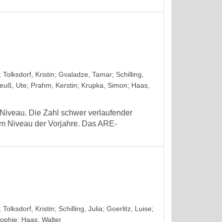
;
Tolksdorf, Kristin
;
Gvaladze, Tamar
;
Schilling,
euß, Ute
;
Prahm, Kerstin
;
Krupka, Simon
;
Haas,
 Niveau. Die Zahl schwer verlaufender
dem Niveau der Vorjahre. Das ARE-
;
Tolksdorf, Kristin
;
Schilling, Julia
;
Goerlitz, Luise
;
Sophie
;
Haas, Walter