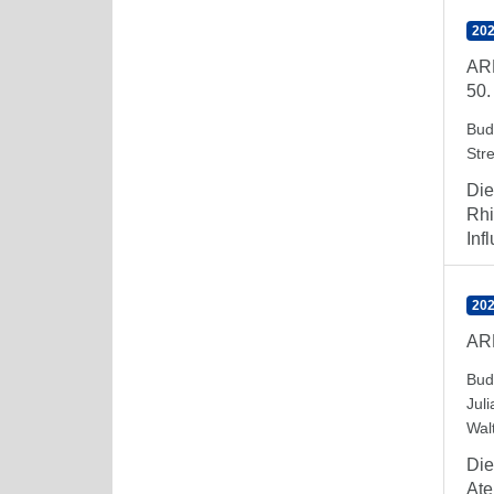
202
AR
50.
Bud
Stre
Die
Rhi
Inf
202
AR
Bud
Juli
Wal
Die
Ate