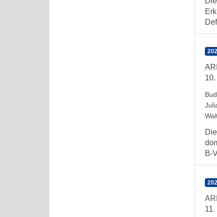
Die
Erk
Defi
202
AR
10.
Bud
Juli
Wal
Die
dom
B-V
202
AR
11.