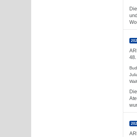
Die
und
Woc
202
AR
48.
Bud
Juli
Wal
Die
Ate
wurd
202
AR