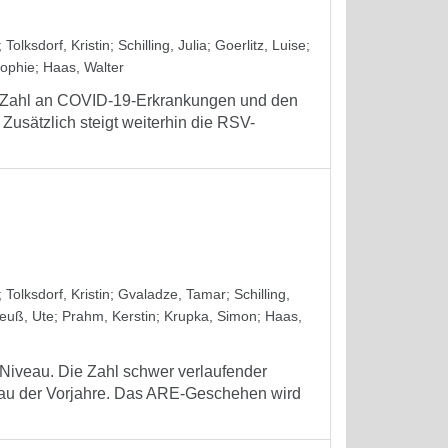
;
Tolksdorf, Kristin
;
Schilling, Julia
;
Goerlitz, Luise
;
Sophie
;
Haas, Walter
en Zahl an COVID-19-Erkrankungen und den
 Zusätzlich steigt weiterhin die RSV-
;
Tolksdorf, Kristin
;
Gvaladze, Tamar
;
Schilling,
euß, Ute
;
Prahm, Kerstin
;
Krupka, Simon
;
Haas,
 Niveau. Die Zahl schwer verlaufender
veau der Vorjahre. Das ARE-Geschehen wird