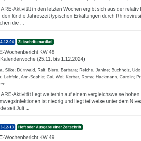
 ARE-Aktivität in den letzten Wochen ergibt sich aus der rela
 den für die Jahreszeit typischen Erkältungen durch Rhinovirusin
hen die ...
4-12-04
Zeitschriftenartikel
E-Wochenbericht KW 48
 Kalenderwoche (25.11. bis 1.12.2024)
a, Silke
;
Dürrwald, Ralf
;
Biere, Barbara
;
Reiche, Janine
;
Buchholz, Udo
a
;
Lehfeld, Ann-Sophie
;
Cai, Wei
;
Kerber, Romy
;
Hackmann, Carolin
;
Pr
ter
 ARE-Aktivität liegt weiterhin auf einem vergleichsweise hohen
mwegsinfektionen ist niedrig und liegt teilweise unter dem N
e seit Juli ...
3-12-13
Heft oder Ausgabe einer Zeitschrift
E-Wochenbericht KW 49