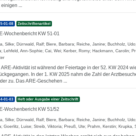
 einigen ...
5-01-08
Zeitschriftenartikel
E-Wochenbericht KW 51-01
a, Silke
;
Dürrwald, Ralf
;
Biere, Barbara
;
Reiche, Janine
;
Buchholz, Udo
a
;
Lehfeld, Ann-Sophie
;
Cai, Wei
;
Kerber, Romy
;
Hackmann, Carolin
;
Pr
ter
 ARE-Aktivität ist während der Feiertage in der 52. KW 2024 
ückgegangen. In der 1. KW 2025 nahm die Zahl der Arztbesuc
der zu. Das ARE-Geschehen ...
4-01-03
Heft oder Ausgabe einer Zeitschrift
E-Wochenbericht KW 51/52
a, Silke
;
Dürrwald, Ralf
;
Biere, Barbara
;
Reiche, Janine
;
Buchholz, Udo
a
;
Goerlitz, Luise
;
Streib, Viktoria
;
Preuß, Ute
;
Prahm, Kerstin
;
Krupka, 