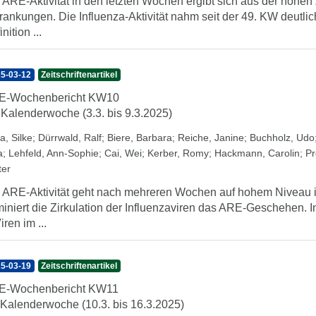
 ARE-Aktivität in den letzten Wochen ergibt sich aus der hohe
rankungen. Die Influenza-Aktivität nahm seit der 49. KW deutlic
nition ...
5-03-12
Zeitschriftenartikel
E-Wochenbericht KW10
 Kalenderwoche (3.3. bis 9.3.2025)
a, Silke
;
Dürrwald, Ralf
;
Biere, Barbara
;
Reiche, Janine
;
Buchholz, Udo
a
;
Lehfeld, Ann-Sophie
;
Cai, Wei
;
Kerber, Romy
;
Hackmann, Carolin
;
Pr
ter
 ARE-Aktivität geht nach mehreren Wochen auf hohem Niveau in
iniert die Zirkulation der Influenzaviren das ARE-Geschehen. 
iren im ...
5-03-19
Zeitschriftenartikel
E-Wochenbericht KW11
 Kalenderwoche (10.3. bis 16.3.2025)