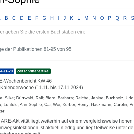
A
B
C
D
E
F
G
H
I
J
K
L
M
N
O
P
Q
R
e der Publikationen 81-95 von 95
4-11-20
Zeitschriftenartikel
E-Wochenbericht KW 46
 Kalenderwoche (11.11. bis 17.11.2024)
a, Silke
;
Dürrwald, Ralf
;
Biere, Barbara
;
Reiche, Janine
;
Buchholz, Udo
a
;
Lehfeld, Ann-Sophie
;
Cai, Wei
;
Kerber, Romy
;
Hackmann, Carolin
;
Pr
ter
 ARE-Aktivität liegt weiterhin auf einem vergleichsweise hohen
mwegsinfektionen ist aktuell niedrig und liegt teilweise unter 