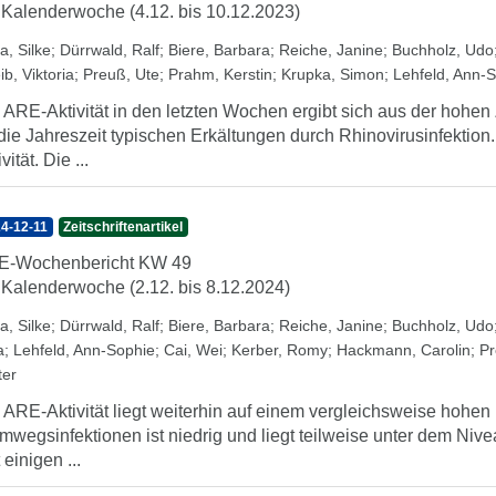
 Kalenderwoche (4.12. bis 10.12.2023)
a, Silke
;
Dürrwald, Ralf
;
Biere, Barbara
;
Reiche, Janine
;
Buchholz, Udo
ib, Viktoria
;
Preuß, Ute
;
Prahm, Kerstin
;
Krupka, Simon
;
Lehfeld, Ann-
 ARE-Aktivität in den letzten Wochen ergibt sich aus der hoh
 die Jahreszeit typischen Erkältungen durch Rhinovirusinfektion.
vität. Die ...
4-12-11
Zeitschriftenartikel
E-Wochenbericht KW 49
 Kalenderwoche (2.12. bis 8.12.2024)
a, Silke
;
Dürrwald, Ralf
;
Biere, Barbara
;
Reiche, Janine
;
Buchholz, Udo
a
;
Lehfeld, Ann-Sophie
;
Cai, Wei
;
Kerber, Romy
;
Hackmann, Carolin
;
Pr
ter
 ARE-Aktivität liegt weiterhin auf einem vergleichsweise hohen
mwegsinfektionen ist niedrig und liegt teilweise unter dem Ni
 einigen ...