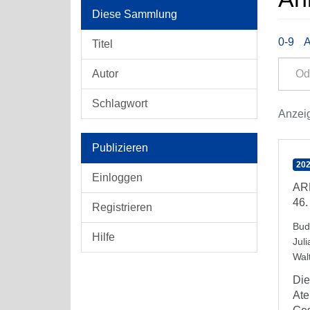
Diese Sammlung
0-9
Titel
Autor
Schlagwort
Anzeig
Publizieren
202
Einloggen
AR
46.
Registrieren
Bud
Hilfe
Juli
Wal
Die
Ate