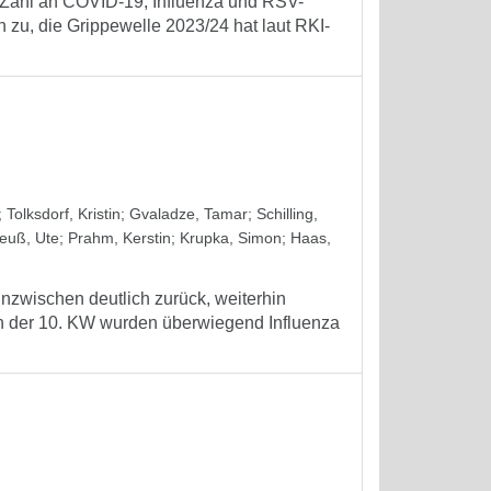
n Zahl an COVID-19, Influenza und RSV-
h zu, die Grippewelle 2023/24 hat laut RKI-
;
Tolksdorf, Kristin
;
Gvaladze, Tamar
;
Schilling,
euß, Ute
;
Prahm, Kerstin
;
Krupka, Simon
;
Haas,
zwischen deutlich zurück, weiterhin
In der 10. KW wurden überwiegend Influenza