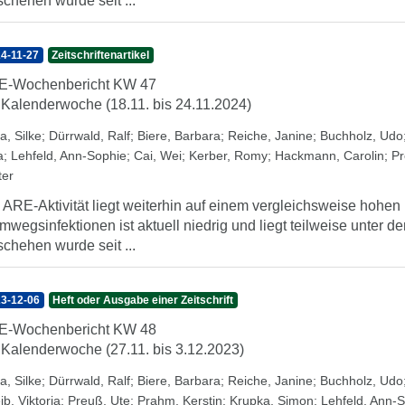
chehen wurde seit ...
4-11-27
Zeitschriftenartikel
E-Wochenbericht KW 47
 Kalenderwoche (18.11. bis 24.11.2024)
a, Silke
;
Dürrwald, Ralf
;
Biere, Barbara
;
Reiche, Janine
;
Buchholz, Udo
a
;
Lehfeld, Ann-Sophie
;
Cai, Wei
;
Kerber, Romy
;
Hackmann, Carolin
;
Pr
ter
 ARE-Aktivität liegt weiterhin auf einem vergleichsweise hohen
mwegsinfektionen ist aktuell niedrig und liegt teilweise unter 
chehen wurde seit ...
3-12-06
Heft oder Ausgabe einer Zeitschrift
E-Wochenbericht KW 48
 Kalenderwoche (27.11. bis 3.12.2023)
a, Silke
;
Dürrwald, Ralf
;
Biere, Barbara
;
Reiche, Janine
;
Buchholz, Udo
ib, Viktoria
;
Preuß, Ute
;
Prahm, Kerstin
;
Krupka, Simon
;
Lehfeld, Ann-