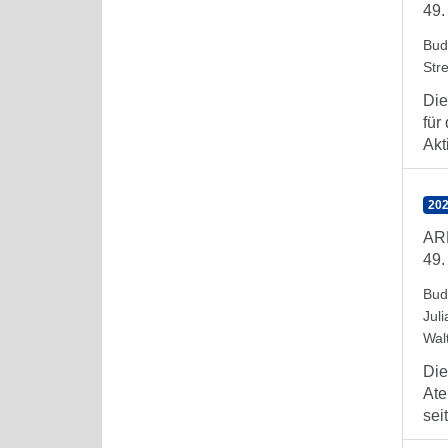
49.
Bud
Stre
Die
für
Akti
202
AR
49.
Bud
Juli
Wal
Die
Ate
seit