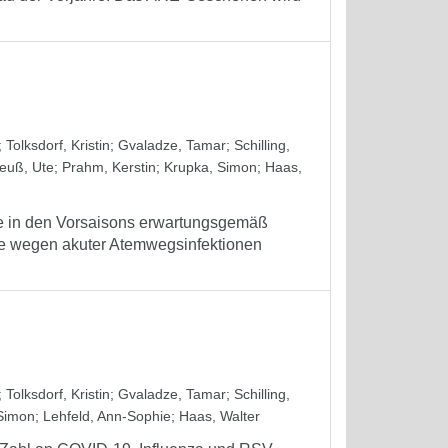
;
Tolksdorf, Kristin
;
Gvaladze, Tamar
;
Schilling,
euß, Ute
;
Prahm, Kerstin
;
Krupka, Simon
;
Haas,
wie in den Vorsaisons erwartungsgemäß
he wegen akuter Atemwegsinfektionen
;
Tolksdorf, Kristin
;
Gvaladze, Tamar
;
Schilling,
Simon
;
Lehfeld, Ann-Sophie
;
Haas, Walter