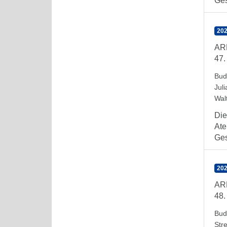
Ges
202
AR
47.
Bud
Juli
Wal
Die
Ate
Ges
202
AR
48.
Bud
Stre