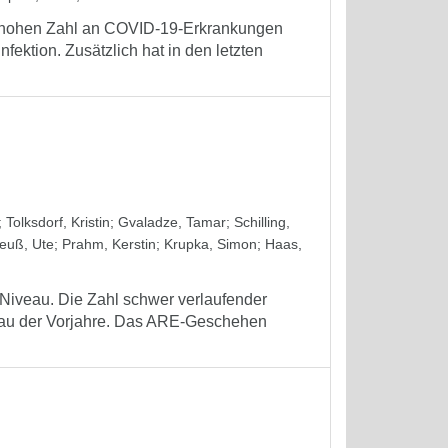
tiv hohen Zahl an COVID-19-Erkrankungen
fektion. Zusätzlich hat in den letzten
;
Tolksdorf, Kristin
;
Gvaladze, Tamar
;
Schilling,
euß, Ute
;
Prahm, Kerstin
;
Krupka, Simon
;
Haas,
 Niveau. Die Zahl schwer verlaufender
iveau der Vorjahre. Das ARE-Geschehen