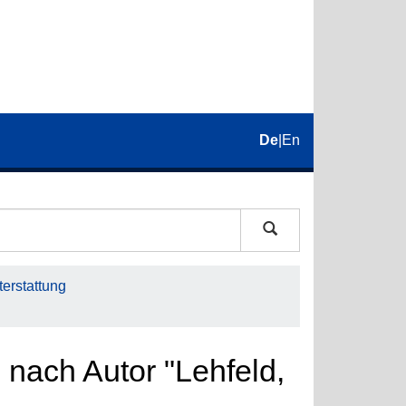
De
|
En
erstattung
 nach Autor "Lehfeld,