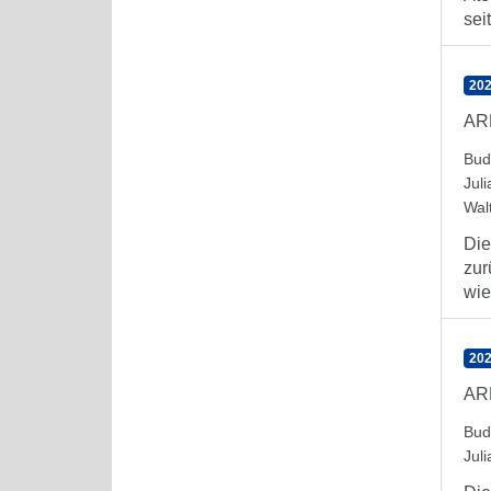
seit
202
AR
Bud
Juli
Wal
Die
zur
wie
202
AR
Bud
Juli