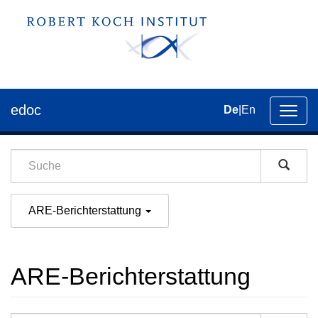
edoc
De
|
En
Umsch
der
Navig
ARE-Berichterstattung
ARE-Berichterstattung