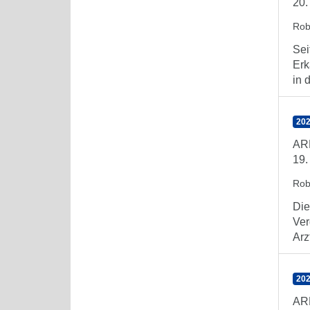
20.
Rob
Sei
Erk
in 
202
AR
19.
Rob
Die
Ver
Arz
202
AR