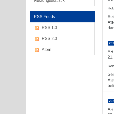
Nutzungsstatistik
Rob
RSS Feeds
Sei
Ate
RSS 1.0
dam
RSS 2.0
202
Atom
ARE
21.
Rob
Sei
Ate
bef
202
AR