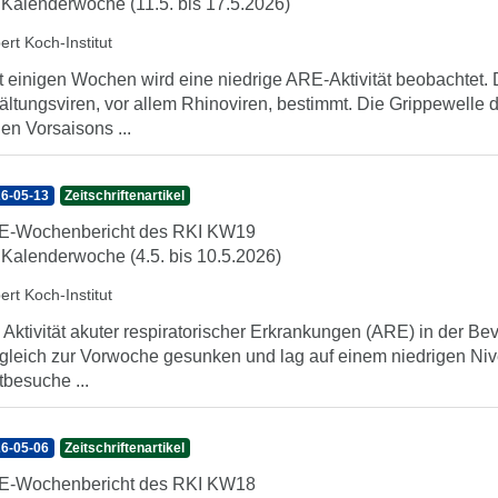
 Kalenderwoche (11.5. bis 17.5.2026)
ert Koch-Institut
t einigen Wochen wird eine niedrige ARE-Aktivität beobachte
ältungsviren, vor allem Rhinoviren, bestimmt. Die Grippewelle 
den Vorsaisons ...
6-05-13
Zeitschriftenartikel
E-Wochenbericht des RKI KW19
 Kalenderwoche (4.5. bis 10.5.2026)
ert Koch-Institut
 Aktivität akuter respiratorischer Erkrankungen (ARE) in der Be
gleich zur Vorwoche gesunken und lag auf einem niedrigen Nive
tbesuche ...
6-05-06
Zeitschriftenartikel
E-Wochenbericht des RKI KW18