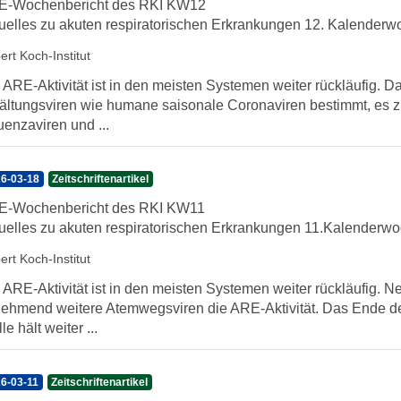
E-Wochenbericht des RKI KW12
uelles zu akuten respiratorischen Erkrankungen 12. Kalenderwo
ert Koch-Institut
 ARE-Aktivität ist in den meisten Systemen weiter rückläufig
ältungsviren wie humane saisonale Coronaviren bestimmt, es zi
luenzaviren und ...
6-03-18
Zeitschriftenartikel
E-Wochenbericht des RKI KW11
uelles zu akuten respiratorischen Erkrankungen 11.Kalenderwoc
ert Koch-Institut
 ARE-Aktivität ist in den meisten Systemen weiter rückläufig.
ehmend weitere Atemwegsviren die ARE-Aktivität. Das Ende de
le hält weiter ...
6-03-11
Zeitschriftenartikel