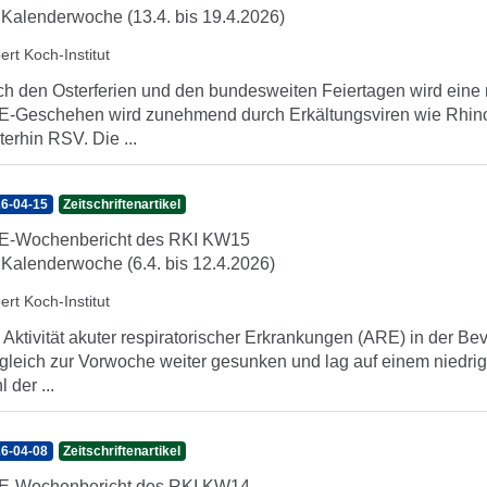
 Kalenderwoche (13.4. bis 19.4.2026)
ert Koch-Institut
h den Osterferien und den bundesweiten Feiertagen wird eine 
-Geschehen wird zunehmend durch Erkältungsviren wie Rhinovi
terhin RSV. Die ...
6-04-15
Zeitschriftenartikel
E-Wochenbericht des RKI KW15
 Kalenderwoche (6.4. bis 12.4.2026)
ert Koch-Institut
 Aktivität akuter respiratorischer Erkrankungen (ARE) in der Be
gleich zur Vorwoche weiter gesunken und lag auf einem niedrig
 der ...
6-04-08
Zeitschriftenartikel
E-Wochenbericht des RKI KW14