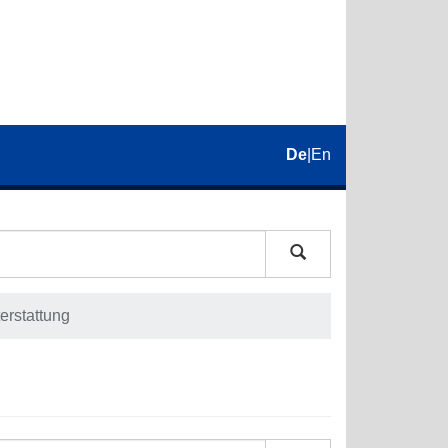
De
|
En
erstattung