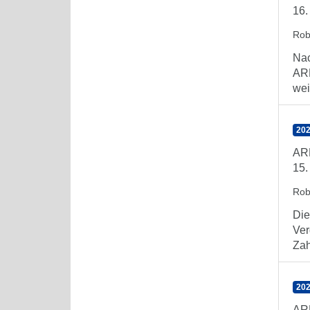
16.
Rob
Nac
ARE
wei
202
AR
15.
Rob
Die
Ver
Zahl
202
AR