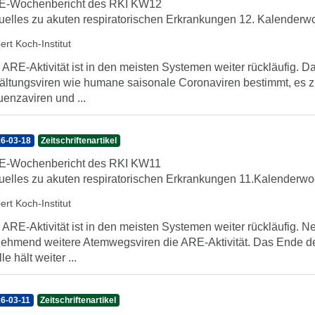
E-Wochenbericht des RKI KW12
uelles zu akuten respiratorischen Erkrankungen 12. Kalenderwo
ert Koch-Institut
 ARE-Aktivität ist in den meisten Systemen weiter rückläufig
ältungsviren wie humane saisonale Coronaviren bestimmt, es zi
luenzaviren und ...
6-03-18
Zeitschriftenartikel
E-Wochenbericht des RKI KW11
uelles zu akuten respiratorischen Erkrankungen 11.Kalenderwoc
ert Koch-Institut
 ARE-Aktivität ist in den meisten Systemen weiter rückläufig.
ehmend weitere Atemwegsviren die ARE-Aktivität. Das Ende de
le hält weiter ...
6-03-11
Zeitschriftenartikel