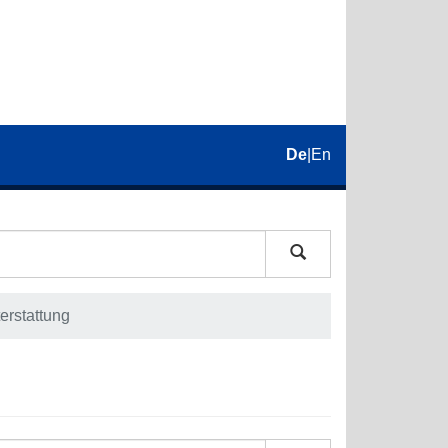
De
|
En
erstattung