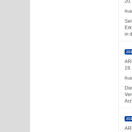
20.
Rob
Sei
Erk
in 
202
AR
19.
Rob
Die
Ver
Arz
202
AR