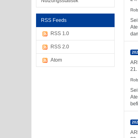
Nutzungsstatistik
Rob
RSS Feeds
Sei
Ate
RSS 1.0
dam
RSS 2.0
202
Atom
ARE
21.
Rob
Sei
Ate
bef
202
AR