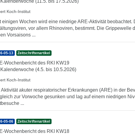
 Kalenderwoche (11.5. bis 17.5.2026)
ert Koch-Institut
t einigen Wochen wird eine niedrige ARE-Aktivität beobachte
ältungsviren, vor allem Rhinoviren, bestimmt. Die Grippewelle 
den Vorsaisons ...
6-05-13
Zeitschriftenartikel
E-Wochenbericht des RKI KW19
 Kalenderwoche (4.5. bis 10.5.2026)
ert Koch-Institut
 Aktivität akuter respiratorischer Erkrankungen (ARE) in der Be
gleich zur Vorwoche gesunken und lag auf einem niedrigen Nive
tbesuche ...
6-05-06
Zeitschriftenartikel
E-Wochenbericht des RKI KW18