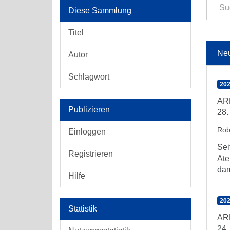
Diese Sammlung
Titel
Ne
Autor
Schlagwort
202
ARE
Publizieren
28.
Rob
Einloggen
Sei
Registrieren
Ate
dam
Hilfe
202
Statistik
ARE
24.