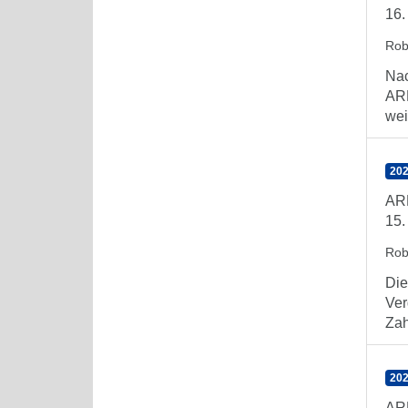
16.
Rob
Nac
ARE
wei
202
AR
15.
Rob
Die
Ver
Zahl
202
AR