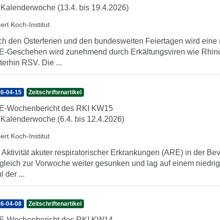
 Kalenderwoche (13.4. bis 19.4.2026)
ert Koch-Institut
h den Osterferien und den bundesweiten Feiertagen wird eine 
-Geschehen wird zunehmend durch Erkältungsviren wie Rhinovi
terhin RSV. Die ...
6-04-15
Zeitschriftenartikel
E-Wochenbericht des RKI KW15
 Kalenderwoche (6.4. bis 12.4.2026)
ert Koch-Institut
 Aktivität akuter respiratorischer Erkrankungen (ARE) in der Be
gleich zur Vorwoche weiter gesunken und lag auf einem niedrig
 der ...
6-04-08
Zeitschriftenartikel
E-Wochenbericht des RKI KW14