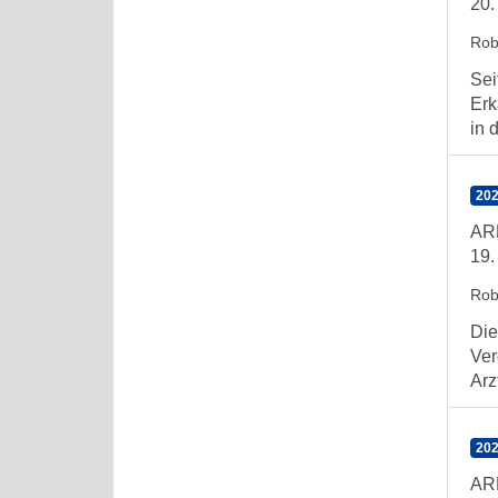
20.
Rob
Sei
Erk
in 
202
AR
19.
Rob
Die
Ver
Arz
202
AR