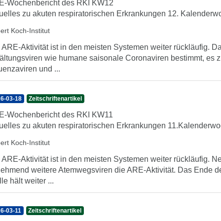
E-Wochenbericht des RKI KW12
uelles zu akuten respiratorischen Erkrankungen 12. Kalenderwo
ert Koch-Institut
 ARE-Aktivität ist in den meisten Systemen weiter rückläufig
ältungsviren wie humane saisonale Coronaviren bestimmt, es zi
luenzaviren und ...
6-03-18
Zeitschriftenartikel
E-Wochenbericht des RKI KW11
uelles zu akuten respiratorischen Erkrankungen 11.Kalenderwoc
ert Koch-Institut
 ARE-Aktivität ist in den meisten Systemen weiter rückläufig.
ehmend weitere Atemwegsviren die ARE-Aktivität. Das Ende de
le hält weiter ...
6-03-11
Zeitschriftenartikel