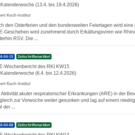
 Kalenderwoche (13.4. bis 19.4.2026)
ert Koch-Institut
h den Osterferien und den bundesweiten Feiertagen wird eine 
-Geschehen wird zunehmend durch Erkältungsviren wie Rhinovi
terhin RSV. Die ...
6-04-15
Zeitschriftenartikel
E-Wochenbericht des RKI KW15
 Kalenderwoche (6.4. bis 12.4.2026)
ert Koch-Institut
 Aktivität akuter respiratorischer Erkrankungen (ARE) in der Be
gleich zur Vorwoche weiter gesunken und lag auf einem niedrig
 der ...
6-04-08
Zeitschriftenartikel
E-Wochenbericht des RKI KW14