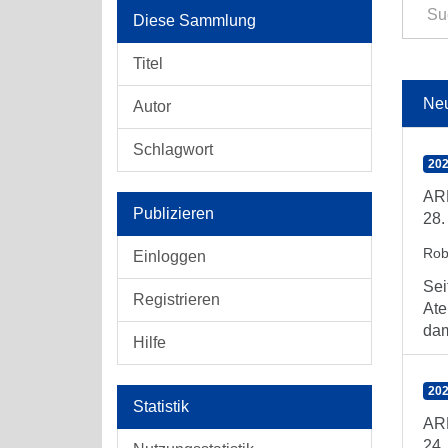
Diese Sammlung
Titel
Ne
Autor
Schlagwort
202
ARE
Publizieren
28.
Rob
Einloggen
Sei
Registrieren
Ate
dam
Hilfe
202
Statistik
ARE
24.