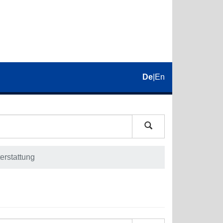
De
|
En
erstattung