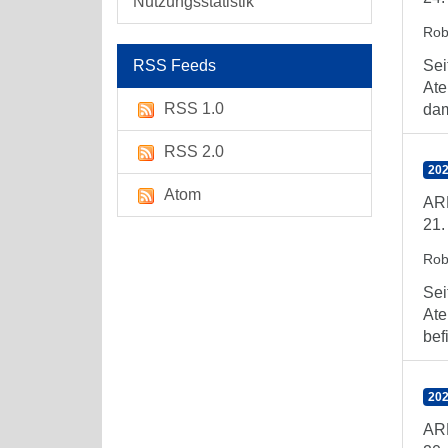
Nutzungsstatistik
Rob
RSS Feeds
Sei
Ate
RSS 1.0
dam
RSS 2.0
202
Atom
ARE
21.
Rob
Sei
Ate
bef
202
AR