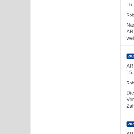
16.
Rob
Nac
ARE
wei
202
AR
15.
Rob
Die
Ver
Zahl
202
AR