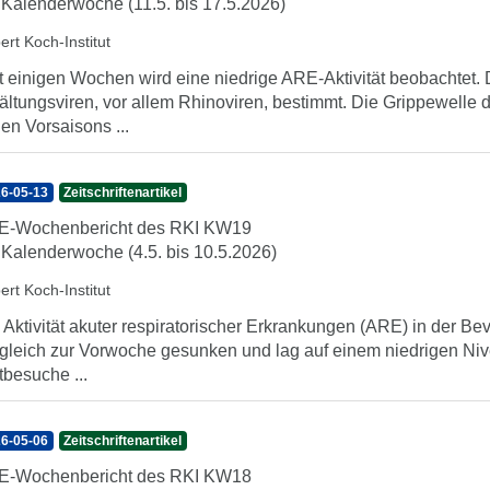
 Kalenderwoche (11.5. bis 17.5.2026)
ert Koch-Institut
t einigen Wochen wird eine niedrige ARE-Aktivität beobachte
ältungsviren, vor allem Rhinoviren, bestimmt. Die Grippewelle 
den Vorsaisons ...
6-05-13
Zeitschriftenartikel
E-Wochenbericht des RKI KW19
 Kalenderwoche (4.5. bis 10.5.2026)
ert Koch-Institut
 Aktivität akuter respiratorischer Erkrankungen (ARE) in der Be
gleich zur Vorwoche gesunken und lag auf einem niedrigen Nive
tbesuche ...
6-05-06
Zeitschriftenartikel
E-Wochenbericht des RKI KW18