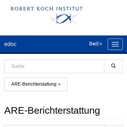
edoc
De
|
En
Umsch
der
Navig
ARE-Berichterstattung
ARE-Berichterstattung