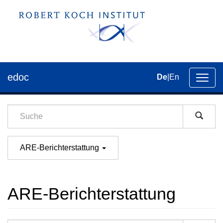
edoc
De
|
En
Umsch
der
Navig
ARE-Berichterstattung
ARE-Berichterstattung