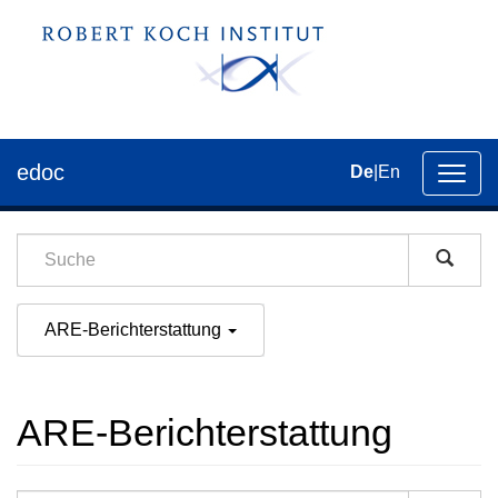
edoc
De
|
En
Umsch
der
Navig
ARE-Berichterstattung
ARE-Berichterstattung