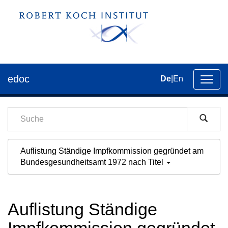
edoc
De
|
En
Umsch
der
Navig
Auflistung Ständige Impfkommission gegründet am
Bundesgesundheitsamt 1972 nach Titel
Auflistung Ständige