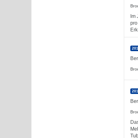
Bro
Im 
pro
Erk
201
Ber
Bro
201
Ber
Bro
Das
Mel
Tub