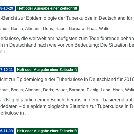
8-10-29
Heft oder Ausgabe einer Zeitschrift
-Bericht zur Epidemiologie der Tuberkulose in Deutschland für
dhun, Bonita
;
Altmann, Doris
;
Hauer, Barbara
;
Haas, Walter
erkulose, die weltweit am häufigsten zum Tode führende behandel
h in Deutschland nach wie vor von Bedeutung: Die Situation be
il ...
7-10-11
Heft oder Ausgabe einer Zeitschrift
icht zur Epidemiologie der Tuberkulose in Deutschland für 201
dhun, Bonita
;
Altmann, Doris
;
Hauer, Barbara
;
Fiebig, Lena
;
Haas, Walt
 RKI gibt jährlich einen Bericht heraus, in dem – basierend au
dedaten – die epidemiologische Situation zur Tuberkulose in D
erkulose in ...
6-11-09
Heft oder Ausgabe einer Zeitschrift