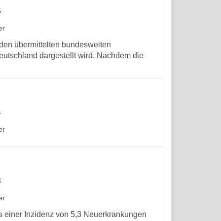
5
er
f den übermittelten bundesweiten
eutschland dargestellt wird. Nachdem die
4
er
3
er
as einer Inzidenz von 5,3 Neuerkrankungen