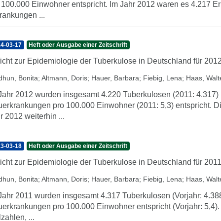
 100.000 Einwohner entspricht. Im Jahr 2012 waren es 4.217 E
rankungen ...
4-03-17
Heft oder Ausgabe einer Zeitschrift
icht zur Epidemiologie der Tuberkulose in Deutschland für 201
dhun, Bonita
;
Altmann, Doris
;
Hauer, Barbara
;
Fiebig, Lena
;
Haas, Walt
Jahr 2012 wurden insgesamt 4.220 Tuberkulosen (2011: 4.317) re
erkrankungen pro 100.000 Einwohner (2011: 5,3) entspricht. D
r 2012 weiterhin ...
3-03-18
Heft oder Ausgabe einer Zeitschrift
icht zur Epidemiologie der Tuberkulose in Deutschland für 201
dhun, Bonita
;
Altmann, Doris
;
Hauer, Barbara
;
Fiebig, Lena
;
Haas, Walt
Jahr 2011 wurden insgesamt 4.317 Tuberkulosen (Vorjahr: 4.388) 
erkrankungen pro 100.000 Einwohner entspricht (Vorjahr: 5,4). 
lzahlen, ...