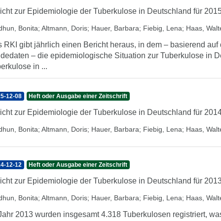
icht zur Epidemiologie der Tuberkulose in Deutschland für 201
dhun, Bonita
;
Altmann, Doris
;
Hauer, Barbara
;
Fiebig, Lena
;
Haas, Walt
 RKI gibt jährlich einen Bericht heraus, in dem – basierend au
dedaten – die epidemiologische Situation zur Tuberkulose in D
erkulose in ...
5-12-08
Heft oder Ausgabe einer Zeitschrift
icht zur Epidemiologie der Tuberkulose in Deutschland für 201
dhun, Bonita
;
Altmann, Doris
;
Hauer, Barbara
;
Fiebig, Lena
;
Haas, Walt
4-12-12
Heft oder Ausgabe einer Zeitschrift
icht zur Epidemiologie der Tuberkulose in Deutschland für 201
dhun, Bonita
;
Altmann, Doris
;
Hauer, Barbara
;
Fiebig, Lena
;
Haas, Walt
Jahr 2013 wurden insgesamt 4.318 Tuberkulosen registriert, w