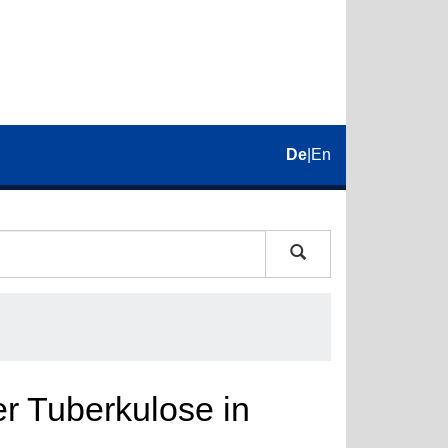
De
|
En
er Tuberkulose in