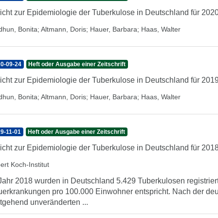
icht zur Epidemiologie der Tuberkulose in Deutschland für 202
dhun, Bonita
;
Altmann, Doris
;
Hauer, Barbara
;
Haas, Walter
0-09-24
Heft oder Ausgabe einer Zeitschrift
icht zur Epidemiologie der Tuberkulose in Deutschland für 201
dhun, Bonita
;
Altmann, Doris
;
Hauer, Barbara
;
Haas, Walter
9-11-01
Heft oder Ausgabe einer Zeitschrift
icht zur Epidemiologie der Tuberkulose in Deutschland für 201
ert Koch-Institut
Jahr 2018 wurden in Deutschland 5.429 Tuberkulosen registriert
erkrankungen pro 100.000 Einwohner entspricht. Nach der de
tgehend unveränderten ...