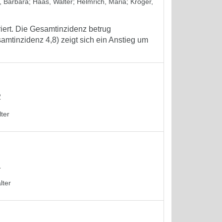
, Barbara
;
Haas, Walter
;
Helmrich, Maria
;
Kröger,
iert. Die Gesamtinzidenz betrug
amtinzidenz 4,8) zeigt sich ein Anstieg um
2
ter
1
lter