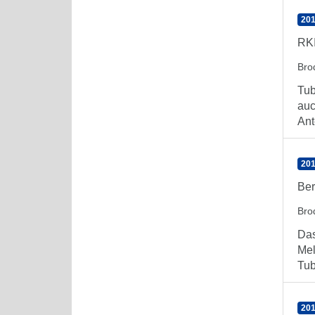
201
RKI
Bro
Tub
auc
Ante
201
Ber
Bro
Das
Mel
Tub
201