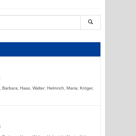
4
, Barbara
;
Haas, Walter
;
Helmrich, Maria
;
Kröger,
3