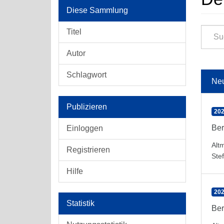
Diese Sammlung
Titel
Autor
Schlagwort
Ne
Publizieren
202
Ber
Einloggen
Alt
Registrieren
Ste
Hilfe
202
Statistik
Ber