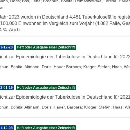
mann, Doris
;
Bös, Lena
;
Brodhun, Bonita
;
Domaszewska, Teresa
;
Hauer
fan
Jahr 2023 wurden in Deutschland 4.481 Tuberkulosefälle registr
/100.000 Einwohner. Im Vergleich zum Vorjahr (4.082 Fälle, Ges
4 %. Auch ...
3-12-20
Heft oder Ausgabe einer Zeitschrift
icht zur Epidemiologie der Tuberkulose in Deutschland für 202
dhun, Bonita
;
Altmann, Doris
;
Hauer Barbara
;
Kröger, Stefan
;
Haas, Wal
3-01-19
Heft oder Ausgabe einer Zeitschrift
icht zur Epidemiologie der Tuberkulose in Deutschland für 202
dhun, Bonita
;
Altmann, Doris
;
Hauer, Barbara
;
Kröger, Stefan
;
Haas, Wa
1-12-08
Heft oder Ausgabe einer Zeitschrift