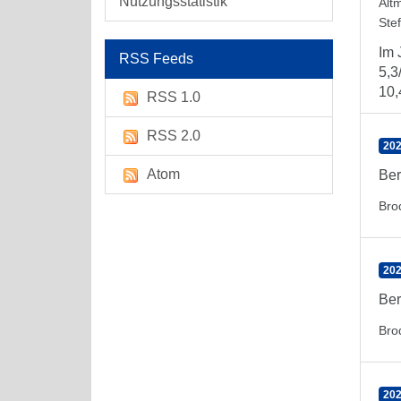
Nutzungsstatistik
Alt
Ste
Im 
RSS Feeds
5,3
10,
RSS 1.0
RSS 2.0
202
Atom
Ber
Bro
202
Ber
Bro
202