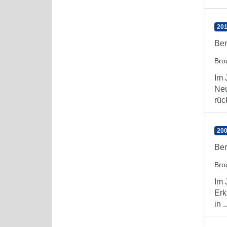
201
Ber
Bro
Im 
Neu
rüc
200
Ber
Bro
Im 
Erk
in ..