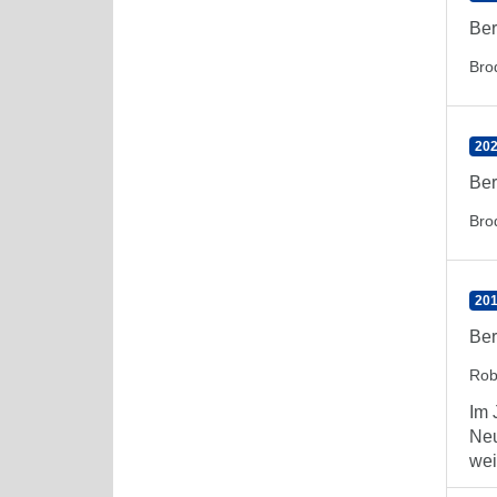
Ber
Bro
202
Ber
Bro
201
Ber
Rob
Im 
Neu
wei