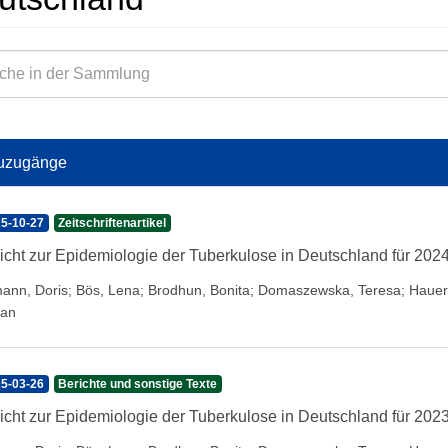
uzugänge
5-10-27
Zeitschriftenartikel
icht zur Epidemiologie der Tuberkulose in Deutschland für 202
mann, Doris
;
Bös, Lena
;
Brodhun, Bonita
;
Domaszewska, Teresa
;
Hauer
fan
5-03-26
Berichte und sonstige Texte
icht zur Epidemiologie der Tuberkulose in Deutschland für 202