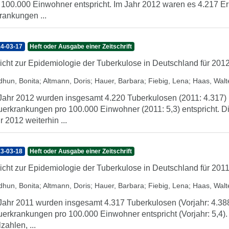
 100.000 Einwohner entspricht. Im Jahr 2012 waren es 4.217 E
rankungen ...
4-03-17
Heft oder Ausgabe einer Zeitschrift
icht zur Epidemiologie der Tuberkulose in Deutschland für 201
dhun, Bonita
;
Altmann, Doris
;
Hauer, Barbara
;
Fiebig, Lena
;
Haas, Walt
Jahr 2012 wurden insgesamt 4.220 Tuberkulosen (2011: 4.317) re
erkrankungen pro 100.000 Einwohner (2011: 5,3) entspricht. D
r 2012 weiterhin ...
3-03-18
Heft oder Ausgabe einer Zeitschrift
icht zur Epidemiologie der Tuberkulose in Deutschland für 201
dhun, Bonita
;
Altmann, Doris
;
Hauer, Barbara
;
Fiebig, Lena
;
Haas, Walt
Jahr 2011 wurden insgesamt 4.317 Tuberkulosen (Vorjahr: 4.388) 
erkrankungen pro 100.000 Einwohner entspricht (Vorjahr: 5,4). 
lzahlen, ...