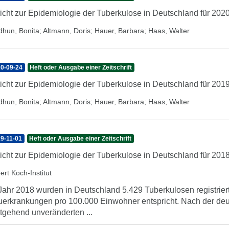
icht zur Epidemiologie der Tuberkulose in Deutschland für 202
dhun, Bonita
;
Altmann, Doris
;
Hauer, Barbara
;
Haas, Walter
0-09-24
Heft oder Ausgabe einer Zeitschrift
icht zur Epidemiologie der Tuberkulose in Deutschland für 201
dhun, Bonita
;
Altmann, Doris
;
Hauer, Barbara
;
Haas, Walter
9-11-01
Heft oder Ausgabe einer Zeitschrift
icht zur Epidemiologie der Tuberkulose in Deutschland für 201
ert Koch-Institut
Jahr 2018 wurden in Deutschland 5.429 Tuberkulosen registriert
erkrankungen pro 100.000 Einwohner entspricht. Nach der de
tgehend unveränderten ...