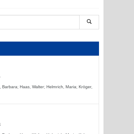
4
, Barbara
;
Haas, Walter
;
Helmrich, Maria
;
Kröger,
3