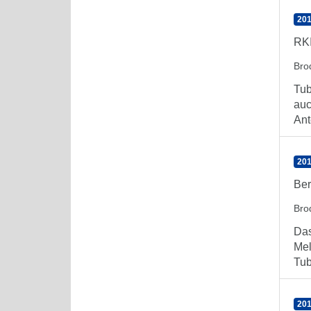
201
RKI
Bro
Tub
auc
Ante
201
Ber
Bro
Das
Mel
Tub
201