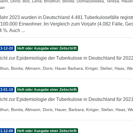
mann, Doris
;
Bös, Lena
;
Brodhun, Bonita
;
Domaszewska, Teresa
;
Hauer
fan
Jahr 2023 wurden in Deutschland 4.481 Tuberkulosefälle registr
/100.000 Einwohner. Im Vergleich zum Vorjahr (4.082 Fälle, Ges
4 %. Auch ...
3-12-20
Heft oder Ausgabe einer Zeitschrift
icht zur Epidemiologie der Tuberkulose in Deutschland für 202
dhun, Bonita
;
Altmann, Doris
;
Hauer Barbara
;
Kröger, Stefan
;
Haas, Wal
3-01-19
Heft oder Ausgabe einer Zeitschrift
icht zur Epidemiologie der Tuberkulose in Deutschland für 202
dhun, Bonita
;
Altmann, Doris
;
Hauer, Barbara
;
Kröger, Stefan
;
Haas, Wa
1-12-08
Heft oder Ausgabe einer Zeitschrift