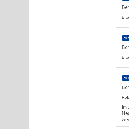
Ber
Bro
202
Ber
Bro
201
Ber
Rob
Im 
Neu
wei