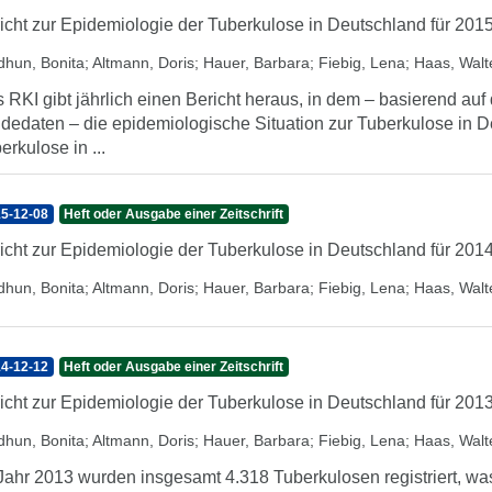
icht zur Epidemiologie der Tuberkulose in Deutschland für 201
dhun, Bonita
;
Altmann, Doris
;
Hauer, Barbara
;
Fiebig, Lena
;
Haas, Walt
 RKI gibt jährlich einen Bericht heraus, in dem – basierend au
dedaten – die epidemiologische Situation zur Tuberkulose in D
erkulose in ...
5-12-08
Heft oder Ausgabe einer Zeitschrift
icht zur Epidemiologie der Tuberkulose in Deutschland für 201
dhun, Bonita
;
Altmann, Doris
;
Hauer, Barbara
;
Fiebig, Lena
;
Haas, Walt
4-12-12
Heft oder Ausgabe einer Zeitschrift
icht zur Epidemiologie der Tuberkulose in Deutschland für 201
dhun, Bonita
;
Altmann, Doris
;
Hauer, Barbara
;
Fiebig, Lena
;
Haas, Walt
Jahr 2013 wurden insgesamt 4.318 Tuberkulosen registriert, w