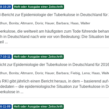
8-10-29
Heft oder Ausgabe einer Zeitschrift
-Bericht zur Epidemiologie der Tuberkulose in Deutschland für
dhun, Bonita
;
Altmann, Doris
;
Hauer, Barbara
;
Haas, Walter
erkulose, die weltweit am häufigsten zum Tode führende behandel
h in Deutschland nach wie vor von Bedeutung: Die Situation be
il ...
7-10-11
Heft oder Ausgabe einer Zeitschrift
icht zur Epidemiologie der Tuberkulose in Deutschland für 201
dhun, Bonita
;
Altmann, Doris
;
Hauer, Barbara
;
Fiebig, Lena
;
Haas, Walt
 RKI gibt jährlich einen Bericht heraus, in dem – basierend au
dedaten – die epidemiologische Situation zur Tuberkulose in D
erkulose in ...
6-11-09
Heft oder Ausgabe einer Zeitschrift