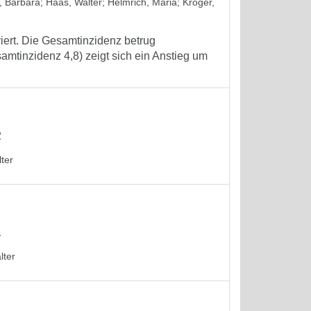
, Barbara
;
Haas, Walter
;
Helmrich, Maria
;
Kröger,
iert. Die Gesamtinzidenz betrug
amtinzidenz 4,8) zeigt sich ein Anstieg um
2
ter
1
lter