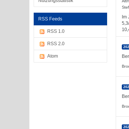
Nutzungsstatistik
Alt
Ste
Im 
RSS Feeds
5,3
10,
RSS 1.0
RSS 2.0
202
Atom
Ber
Bro
202
Ber
Bro
202