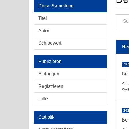
Diese Sammlung
Titel
Autor
Schlagwort
Ne
Publizieren
202
Ber
Einloggen
Alt
Registrieren
Ste
Hilfe
202
Statistik
Ber