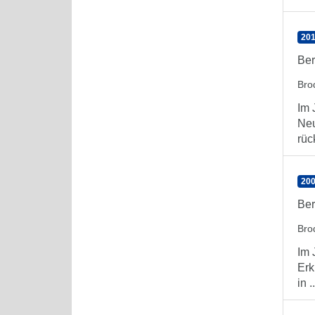
201
Ber
Bro
Im 
Neu
rüc
200
Ber
Bro
Im 
Erk
in ..