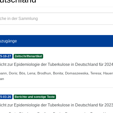
uzugänge
5-10-27
Zeitschriftenartikel
icht zur Epidemiologie der Tuberkulose in Deutschland für 202
mann, Doris
;
Bös, Lena
;
Brodhun, Bonita
;
Domaszewska, Teresa
;
Hauer
fan
5-03-26
Berichte und sonstige Texte
icht zur Epidemiologie der Tuberkulose in Deutschland für 202