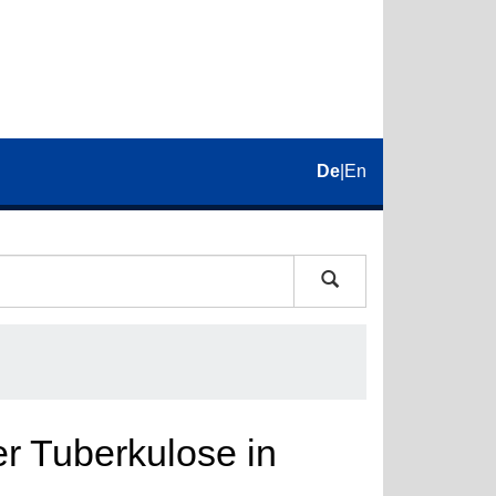
De
|
En
er Tuberkulose in