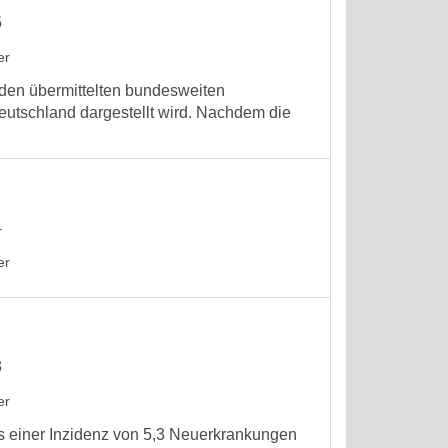
5
er
f den übermittelten bundesweiten
eutschland dargestellt wird. Nachdem die
4
er
3
er
as einer Inzidenz von 5,3 Neuerkrankungen