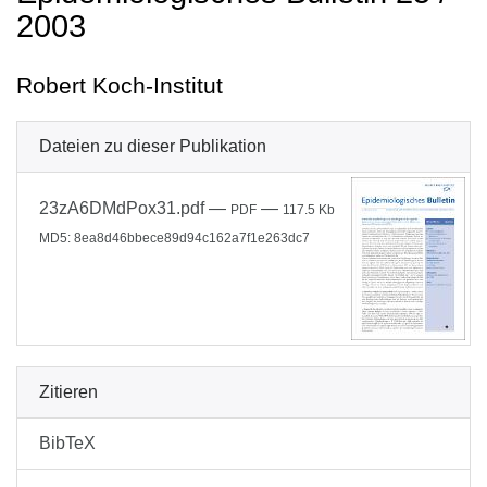
2003
Robert Koch-Institut
Dateien zu dieser Publikation
23zA6DMdPox31.pdf
—
—
PDF
117.5 Kb
MD5: 8ea8d46bbece89d94c162a7f1e263dc7
Zitieren
BibTeX