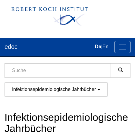
edoc
De
|
En
Umsch
der
Navig
Infektionsepidemiologische Jahrbücher
Infektionsepidemiologische
Jahrbücher