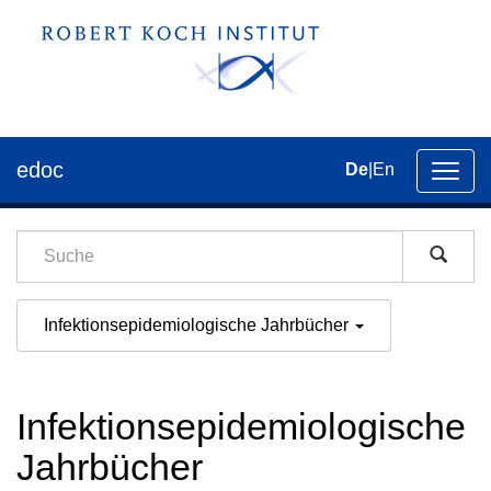
edoc
De
|
En
Umsch
der
Navig
Infektionsepidemiologische Jahrbücher
Infektionsepidemiologische
Jahrbücher