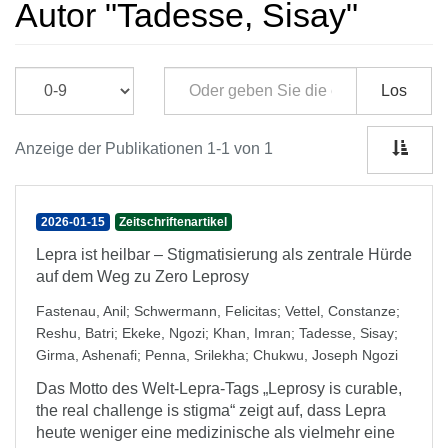
Autor "Tadesse, Sisay"
Los
Anzeige der Publikationen 1-1 von 1
2026-01-15
Zeitschriftenartikel
Lepra ist heilbar – Stigmatisierung als zentrale Hürde
auf dem Weg zu Zero Leprosy
Fastenau, Anil
;
Schwermann, Felicitas
;
Vettel, Constanze
;
Reshu, Batri
;
Ekeke, Ngozi
;
Khan, Imran
;
Tadesse, Sisay
;
Girma, Ashenafi
;
Penna, Srilekha
;
Chukwu, Joseph Ngozi
Das Motto des Welt-Lepra-Tags „Leprosy is curable,
the real challenge is stigma“ zeigt auf, dass Lepra
heute weniger eine medizinische als vielmehr eine