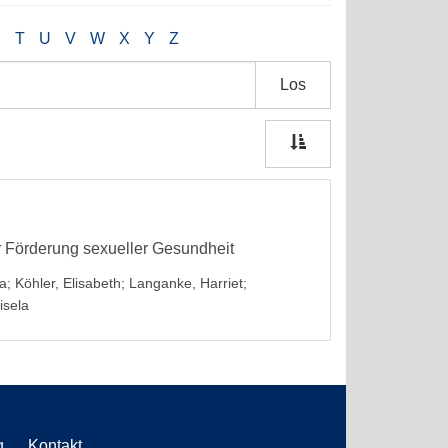
S
T
U
V
W
X
Y
Z
Los
ur Förderung sexueller Gesundheit
a
;
Köhler, Elisabeth
;
Langanke, Harriet
;
isela
g
Kontakt