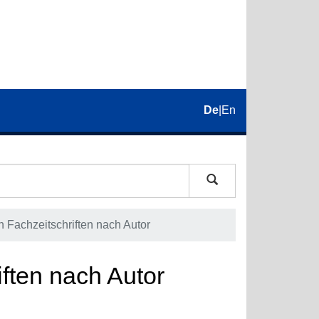
De
|
En
in Fachzeitschriften nach Autor
iften nach Autor