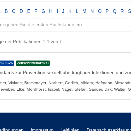
A
B
C
D
E
F
G
H
I
J
K
L
M
N
O
P
Q
R
e der Publikationen 1-1 von 1
5-06-26
Zeitschriftenartikel
ndards zur Prävention sexuell übertragbarer Infektionen und z
mer, Viviane
;
Brockmeyer, Norbert
;
Gerlich, Miriam
;
Hofmann, Alexandr
neweber, Elke
;
Mordhorst, Isabel
;
Nagel, Stefan
;
Sander, Dirk
;
Walter, G
edingungen
Impressum
Leitlinien
Datenschutzerklärun