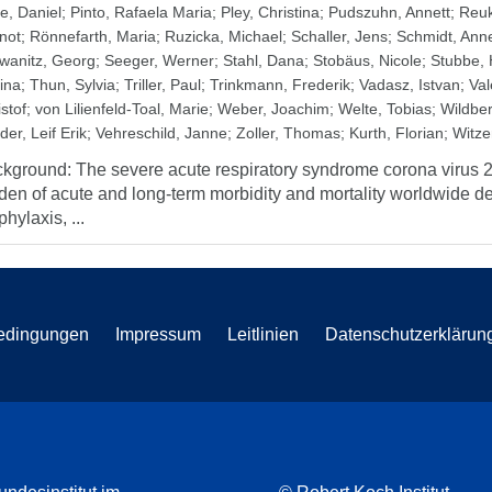
e, Daniel
;
Pinto, Rafaela Maria
;
Pley, Christina
;
Pudszuhn, Annett
;
Reuk
not
;
Rönnefarth, Maria
;
Ruzicka, Michael
;
Schaller, Jens
;
Schmidt, Ann
wanitz, Georg
;
Seeger, Werner
;
Stahl, Dana
;
Stobäus, Nicole
;
Stubbe, 
tina
;
Thun, Sylvia
;
Triller, Paul
;
Trinkmann, Frederik
;
Vadasz, Istvan
;
Val
stof
;
von Lilienfeld-Toal, Marie
;
Weber, Joachim
;
Welte, Tobias
;
Wildber
er, Leif Erik
;
Vehreschild, Janne
;
Zoller, Thomas
;
Kurth, Florian
;
Witze
kground: The severe acute respiratory syndrome corona virus
den of acute and long-term morbidity and mortality worldwide des
phylaxis, ...
edingungen
Impressum
Leitlinien
Datenschutzerklärun