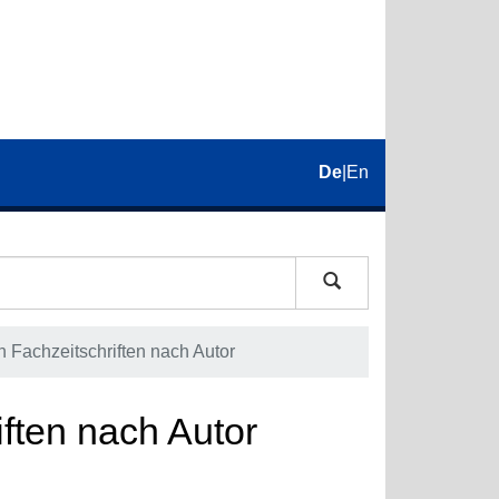
De
|
En
in Fachzeitschriften nach Autor
iften nach Autor