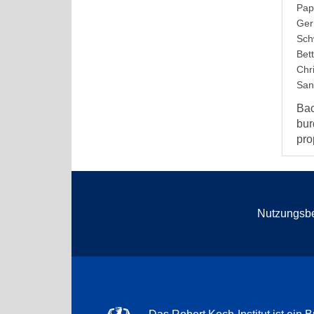
Pap
Ger
Sch
Bet
Chri
Sand
Bac
bur
pro
Nutzungsb