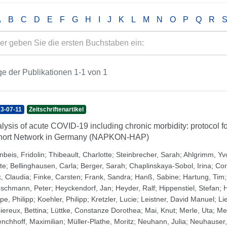
A
B
C
D
E
F
G
H
I
J
K
L
M
N
O
P
Q
R
e der Publikationen 1-1 von 1
3-07-11
Zeitschriftenartikel
lysis of acute COVID-19 including chronic morbidity: protocol 
hort Network in Germany (NAPKON-HAP)
nbeis, Fridolin
;
Thibeault, Charlotte
;
Steinbrecher, Sarah
;
Ahlgrimm, Y
te
;
Bellinghausen, Carla
;
Berger, Sarah
;
Chaplinskaya-Sobol, Irina
;
Cor
k, Claudia
;
Finke, Carsten
;
Frank, Sandra
;
Hanß, Sabine
;
Hartung, Tim
schmann, Peter
;
Heyckendorf, Jan
;
Heyder, Ralf
;
Hippenstiel, Stefan
;
pe, Philipp
;
Koehler, Philipp
;
Kretzler, Lucie
;
Leistner, David Manuel
;
Li
iereux, Bettina
;
Lüttke, Constanze Dorothea
;
Mai, Knut
;
Merle, Uta
;
Mey
nchhoff, Maximilian
;
Müller-Plathe, Moritz
;
Neuhann, Julia
;
Neuhauser,