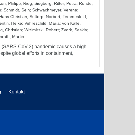
en, Philipp
;
Rieg, Siegberg
;
Ritter, Petra
;
Rohde,
e
;
Schmidt, Sein
;
Schwachmeyer, Verena
;
Hans Christian
;
Suttorp, Norbert
;
Temmesfeld,
entin, Heike
;
Vehreschild, Maria
;
von Kalle,
g, Christian
;
Wizimirski, Robert
;
Zvork, Saskia
;
nrath, Martin
 2 (SARS-CoV-2) pandemic causes a high
pite global efforts in containment,
g
Kontakt