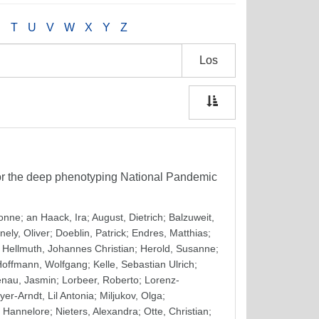
S
T
U
V
W
X
Y
Z
Los
for the deep phenotyping National Pandemic
vonne
;
an Haack, Ira
;
August, Dietrich
;
Balzuweit,
nely, Oliver
;
Doeblin, Patrick
;
Endres, Matthias
;
;
Hellmuth, Johannes Christian
;
Herold, Susanne
;
Hoffmann, Wolfgang
;
Kelle, Sebastian Ulrich
;
enau, Jasmin
;
Lorbeer, Roberto
;
Lorenz-
er-Arndt, Lil Antonia
;
Miljukov, Olga
;
 Hannelore
;
Nieters, Alexandra
;
Otte, Christian
;