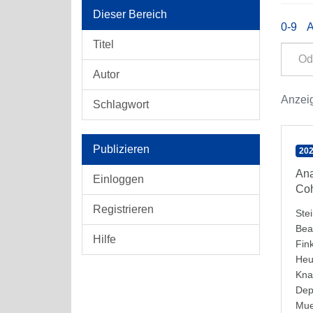
Dieser Bereich
0-9
Titel
Autor
Anzeig
Schlagwort
Publizieren
202
Ana
Einloggen
Co
Registrieren
Stei
Bea
Hilfe
Fin
Heu
Kna
Dep
Mue