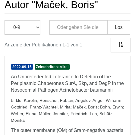
Autor "Maček, Boris"
Los
Anzeige der Publikationen 1-1 von 1
2022-09-15
Zeitschriftenartikel
An Unprecedented Tolerance to Deletion of the
Periplasmic Chaperones SurA, Skp, and DegP in the
Nosocomial Pathogen Acinetobacter baumannii
Birkle, Karolin
;
Renscher, Fabian
;
Angelov, Angel
;
Wilharm,
Gottfried
;
Franz-Wachtel, Mirita
;
Maček, Boris
;
Bohn, Erwin
;
Weber, Elena
;
Müller, Jennifer
;
Friedrich, Lea
;
Schütz,
Monika
The outer membrane (OM) of Gram-negative bacteria