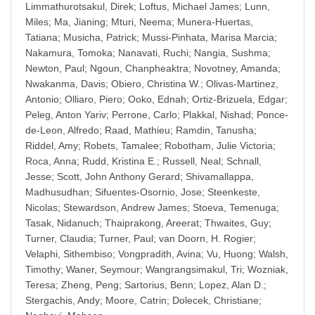
Limmathurotsakul, Direk
;
Loftus, Michael James
;
Lunn,
Miles
;
Ma, Jianing
;
Mturi, Neema
;
Munera-Huertas,
Tatiana
;
Musicha, Patrick
;
Mussi-Pinhata, Marisa Marcia
;
Nakamura, Tomoka
;
Nanavati, Ruchi
;
Nangia, Sushma
;
Newton, Paul
;
Ngoun, Chanpheaktra
;
Novotney, Amanda
;
Nwakanma, Davis
;
Obiero, Christina W.
;
Olivas-Martinez,
Antonio
;
Olliaro, Piero
;
Ooko, Ednah
;
Ortiz-Brizuela, Edgar
;
Peleg, Anton Yariv
;
Perrone, Carlo
;
Plakkal, Nishad
;
Ponce-
de-Leon, Alfredo
;
Raad, Mathieu
;
Ramdin, Tanusha
;
Riddel, Amy
;
Robets, Tamalee
;
Robotham, Julie Victoria
;
Roca, Anna
;
Rudd, Kristina E.
;
Russell, Neal
;
Schnall,
Jesse
;
Scott, John Anthony Gerard
;
Shivamallappa,
Madhusudhan
;
Sifuentes-Osornio, Jose
;
Steenkeste,
Nicolas
;
Stewardson, Andrew James
;
Stoeva, Temenuga
;
Tasak, Nidanuch
;
Thaiprakong, Areerat
;
Thwaites, Guy
;
Turner, Claudia
;
Turner, Paul
;
van Doorn, H. Rogier
;
Velaphi, Sithembiso
;
Vongpradith, Avina
;
Vu, Huong
;
Walsh,
Timothy
;
Waner, Seymour
;
Wangrangsimakul, Tri
;
Wozniak,
Teresa
;
Zheng, Peng
;
Sartorius, Benn
;
Lopez, Alan D.
;
Stergachis, Andy
;
Moore, Catrin
;
Dolecek, Christiane
;