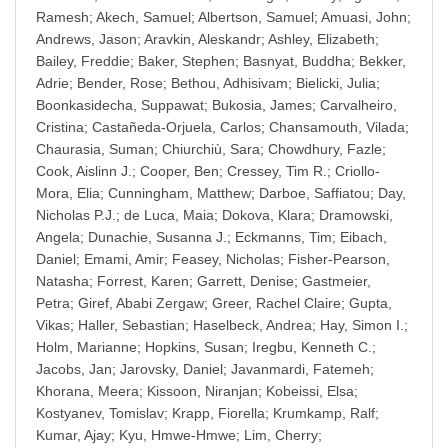
Ramesh
;
Akech, Samuel
;
Albertson, Samuel
;
Amuasi, John
;
Andrews, Jason
;
Aravkin, Aleskandr
;
Ashley, Elizabeth
;
Bailey, Freddie
;
Baker, Stephen
;
Basnyat, Buddha
;
Bekker,
Adrie
;
Bender, Rose
;
Bethou, Adhisivam
;
Bielicki, Julia
;
Boonkasidecha, Suppawat
;
Bukosia, James
;
Carvalheiro,
Cristina
;
Castañeda-Orjuela, Carlos
;
Chansamouth, Vilada
;
Chaurasia, Suman
;
Chiurchiù, Sara
;
Chowdhury, Fazle
;
Cook, Aislinn J.
;
Cooper, Ben
;
Cressey, Tim R.
;
Criollo-
Mora, Elia
;
Cunningham, Matthew
;
Darboe, Saffiatou
;
Day,
Nicholas P.J.
;
de Luca, Maia
;
Dokova, Klara
;
Dramowski,
Angela
;
Dunachie, Susanna J.
;
Eckmanns, Tim
;
Eibach,
Daniel
;
Emami, Amir
;
Feasey, Nicholas
;
Fisher-Pearson,
Natasha
;
Forrest, Karen
;
Garrett, Denise
;
Gastmeier,
Petra
;
Giref, Ababi Zergaw
;
Greer, Rachel Claire
;
Gupta,
Vikas
;
Haller, Sebastian
;
Haselbeck, Andrea
;
Hay, Simon I.
;
Holm, Marianne
;
Hopkins, Susan
;
Iregbu, Kenneth C.
;
Jacobs, Jan
;
Jarovsky, Daniel
;
Javanmardi, Fatemeh
;
Khorana, Meera
;
Kissoon, Niranjan
;
Kobeissi, Elsa
;
Kostyanev, Tomislav
;
Krapp, Fiorella
;
Krumkamp, Ralf
;
Kumar, Ajay
;
Kyu, Hmwe-Hmwe
;
Lim, Cherry
;