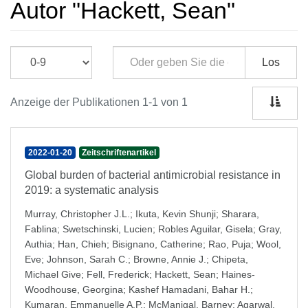
Autor "Hackett, Sean"
Los
Anzeige der Publikationen 1-1 von 1
2022-01-20
Zeitschriftenartikel
Global burden of bacterial antimicrobial resistance in
2019: a systematic analysis
Murray, Christopher J.L.
;
Ikuta, Kevin Shunji
;
Sharara,
Fablina
;
Swetschinski, Lucien
;
Robles Aguilar, Gisela
;
Gray,
Authia
;
Han, Chieh
;
Bisignano, Catherine
;
Rao, Puja
;
Wool,
Eve
;
Johnson, Sarah C.
;
Browne, Annie J.
;
Chipeta,
Michael Give
;
Fell, Frederick
;
Hackett, Sean
;
Haines-
Woodhouse, Georgina
;
Kashef Hamadani, Bahar H.
;
Kumaran, Emmanuelle A.P.
;
McManigal, Barney
;
Agarwal,