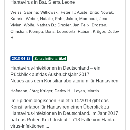
Hantavirus in Bat, Sierra Leone
Weiss, Sabrina
;
Witkowski, Peter T.
;
Auste, Brita
;
Nowak,
Kathrin
;
Weber, Natalie
;
Fahr, Jakob
;
Mombouli, Jean-
Vivien
;
Wolfe, Nathan D.
;
Drexler, Jan Felix
;
Drosten,
Christian
;
Klempa, Boris
;
Leendertz, Fabian
;
Krüger, Detlev
H.
2018-04-12
Zeitschriftenartikel
Hantavirus-Infektionen in Deutschland – ein
Rückblick auf das Ausbruchsjahr 2017
Neues aus dem Konsiliarlaboratorium für Hantaviren
Hofmann, Jörg
;
Krüger, Detlev H.
;
Loyen, Martin
Im Epide­mio­lo­gischen Bulletin 15/2018 gibt das
Konsiliar­labor für Hanta­viren einen Über­blick zu
Hanta­virus-In­fek­tionen in Deutschland. Im Jahr 2017
hat das Robert Koch-Institut 1.713 Fälle von Hanta­
virus-In­fek­tionen ...