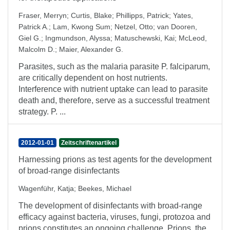
Fraser, Merryn
;
Curtis, Blake
;
Phillipps, Patrick
;
Yates,
Patrick A.
;
Lam, Kwong Sum
;
Netzel, Otto
;
van Dooren,
Giel G.
;
Ingmundson, Alyssa
;
Matuschewski, Kai
;
McLeod,
Malcolm D.
;
Maier, Alexander G.
Parasites, such as the malaria parasite P. falciparum,
are critically dependent on host nutrients.
Interference with nutrient uptake can lead to parasite
death and, therefore, serve as a successful treatment
strategy. P. ...
2012-01-01
Zeitschriftenartikel
Harnessing prions as test agents for the development
of broad-range disinfectants
Wagenführ, Katja
;
Beekes, Michael
The development of disinfectants with broad-range
efficacy against bacteria, viruses, fungi, protozoa and
prions constitutes an ongoing challenge. Prions, the