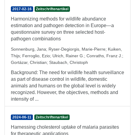
2017-02-16
Zeitschriftenartikel
Harmonizing methods for wildlife abundance
estimation and pathogen detection in Europe—a
questionnaire survey on three selected host-
pathogen combinations
Sonnenburg, Jana
;
Ryser-Degiorgis, Marie-Pierre
;
Kuiken,
Thijs
;
Ferroglio, Ezio
;
Ulrich, Rainer G.
;
Conraths, Franz J.
;
Gortázar, Christian
;
Staubach, Christoph
Background: The need for wildlife health surveillance
as part of disease control in wildlife, domestic
animals and humans on the global level is widely
recognized. However, the objectives, methods and
intensity of ...
2024-06-11
Zeitschriftenartikel
Harnessing cholesterol uptake of malaria parasites
for therapeutic applications