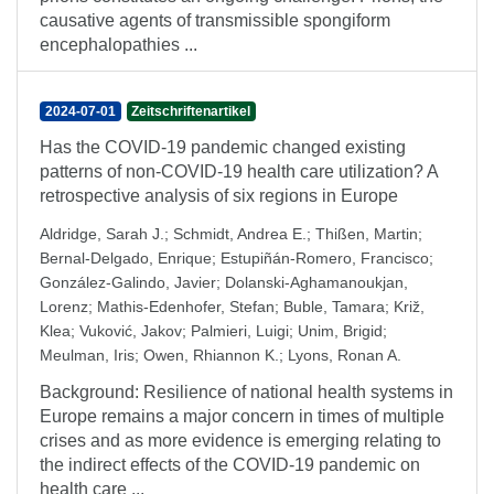
causative agents of transmissible spongiform
encephalopathies ...
2024-07-01
Zeitschriftenartikel
Has the COVID-19 pandemic changed existing
patterns of non-COVID-19 health care utilization? A
retrospective analysis of six regions in Europe
Aldridge, Sarah J.
;
Schmidt, Andrea E.
;
Thißen, Martin
;
Bernal-Delgado, Enrique
;
Estupiñán-Romero, Francisco
;
González-Galindo, Javier
;
Dolanski-Aghamanoukjan,
Lorenz
;
Mathis-Edenhofer, Stefan
;
Buble, Tamara
;
Križ,
Klea
;
Vuković, Jakov
;
Palmieri, Luigi
;
Unim, Brigid
;
Meulman, Iris
;
Owen, Rhiannon K.
;
Lyons, Ronan A.
Background: Resilience of national health systems in
Europe remains a major concern in times of multiple
crises and as more evidence is emerging relating to
the indirect effects of the COVID-19 pandemic on
health care ...