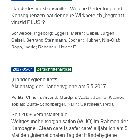
Händedesinfektionsmittel: Welche Bedeutung und
Konsequenzen hat der neue Wirkbereich „begrenzt
viruzid PLUS“?
Schwebke, Ingeborg
;
Eggers, Maren
;
Gebel, Jürgen
;
Geisel, Bertram
;
Steinmann, Jochen
;
Hübner, Nils-Olaf
;
Rapp, Ingrid
;
Rabenau, Holger F.
2017-05-04
Zeitschriftenartikel
„Händehygiene first!“
Aktionstag der Händehygiene am 5.5.2017
Perlitz, Christin
;
Arvand, Mardjan
;
Walter, Janine
;
Kramer,
Tobias
;
Bunte-Schönberger, Karin
;
Gastmeier, Petra
Seit 2009 veranstaltet die
Weltgesundheitsorganisation (WHO) im Rahmen der
Kampagne „Clean care is safer care“ alljährlich am 5.
Mai den „Internationalen Tag der Händehygiene“.