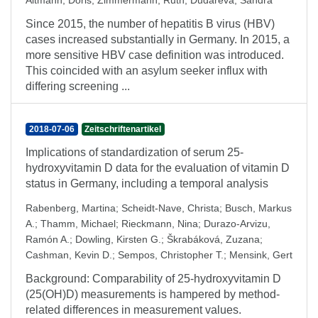
Altmann, Doris
;
Zimmermann, Ruth
;
Dudareva, Sandra
Since 2015, the number of hepatitis B virus (HBV)
cases increased substantially in Germany. In 2015, a
more sensitive HBV case definition was introduced.
This coincided with an asylum seeker influx with
differing screening ...
2018-07-06
Zeitschriftenartikel
Implications of standardization of serum 25-
hydroxyvitamin D data for the evaluation of vitamin D
status in Germany, including a temporal analysis
Rabenberg, Martina
;
Scheidt-Nave, Christa
;
Busch, Markus
A.
;
Thamm, Michael
;
Rieckmann, Nina
;
Durazo-Arvizu,
Ramón A.
;
Dowling, Kirsten G.
;
Škrabáková, Zuzana
;
Cashman, Kevin D.
;
Sempos, Christopher T.
;
Mensink, Gert
Background: Comparability of 25-hydroxyvitamin D
(25(OH)D) measurements is hampered by method-
related differences in measurement values.