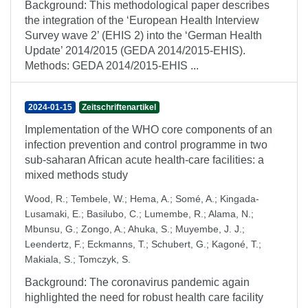
Background: This methodological paper describes
the integration of the ‘European Health Interview
Survey wave 2’ (EHIS 2) into the ‘German Health
Update’ 2014/2015 (GEDA 2014/2015-EHIS).
Methods: GEDA 2014/2015-EHIS ...
2024-01-15
Zeitschriftenartikel
Implementation of the WHO core components of an
infection prevention and control programme in two
sub-saharan African acute health-care facilities: a
mixed methods study
Wood, R.
;
Tembele, W.
;
Hema, A.
;
Somé, A.
;
Kingada-
Lusamaki, E.
;
Basilubo, C.
;
Lumembe, R.
;
Alama, N.
;
Mbunsu, G.
;
Zongo, A.
;
Ahuka, S.
;
Muyembe, J. J.
;
Leendertz, F.
;
Eckmanns, T.
;
Schubert, G.
;
Kagoné, T.
;
Makiala, S.
;
Tomczyk, S.
Background: The coronavirus pandemic again
highlighted the need for robust health care facility