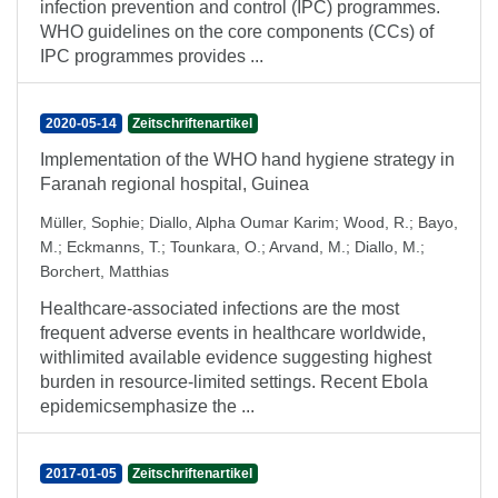
infection prevention and control (IPC) programmes.
WHO guidelines on the core components (CCs) of
IPC programmes provides ...
2020-05-14
Zeitschriftenartikel
Implementation of the WHO hand hygiene strategy in
Faranah regional hospital, Guinea
Müller, Sophie
;
Diallo, Alpha Oumar Karim
;
Wood, R.
;
Bayo,
M.
;
Eckmanns, T.
;
Tounkara, O.
;
Arvand, M.
;
Diallo, M.
;
Borchert, Matthias
Healthcare-associated infections are the most
frequent adverse events in healthcare worldwide,
withlimited available evidence suggesting highest
burden in resource-limited settings. Recent Ebola
epidemicsemphasize the ...
2017-01-05
Zeitschriftenartikel