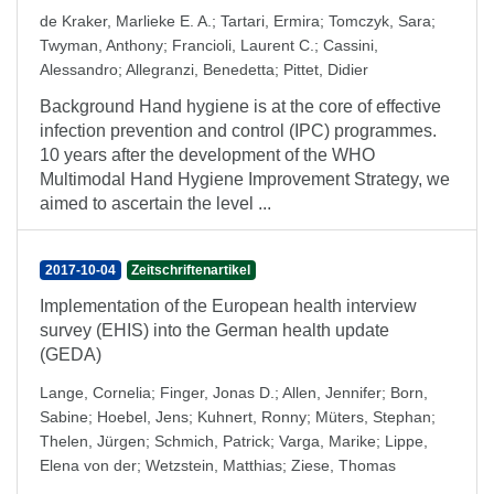
de Kraker, Marlieke E. A.
;
Tartari, Ermira
;
Tomczyk, Sara
;
Twyman, Anthony
;
Francioli, Laurent C.
;
Cassini,
Alessandro
;
Allegranzi, Benedetta
;
Pittet, Didier
Background Hand hygiene is at the core of effective
infection prevention and control (IPC) programmes.
10 years after the development of the WHO
Multimodal Hand Hygiene Improvement Strategy, we
aimed to ascertain the level ...
2017-10-04
Zeitschriftenartikel
Implementation of the European health interview
survey (EHIS) into the German health update
(GEDA)
Lange, Cornelia
;
Finger, Jonas D.
;
Allen, Jennifer
;
Born,
Sabine
;
Hoebel, Jens
;
Kuhnert, Ronny
;
Müters, Stephan
;
Thelen, Jürgen
;
Schmich, Patrick
;
Varga, Marike
;
Lippe,
Elena von der
;
Wetzstein, Matthias
;
Ziese, Thomas