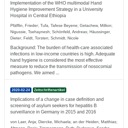
Implementation of the WHO multimodal Hand
Hygiene Improvement Strategy in a University
Hospital in Central Ethiopia
Pfäfflin, Frieder
;
Tufa, Tafese Beyene
;
Getachew, Million
;
Nigussie, Tsehaynesh
;
Schönfeld, Andreas
;
Häussinger,
Dieter
;
Feldt, Torsten
;
Schmidt, Nicole
Background: The burden of health-care associated
infections in low-income countries is high. Adequate
hand hygiene is considered the most effective
measure to reduce the transmission of nosocomial
pathogens. We aimed ...
2020-02-24
Zeitschriftenartikel
Implications of a change in case definition and
screening of asylum seekers for hepatitis B
surveillance in Germany in 2015 and 2016
von Laer, Anja
;
Diercke, Michaela
;
an der Heiden, Matthias
;