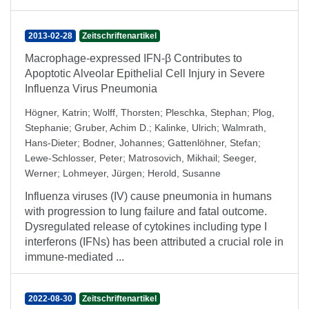
2013-02-28
Zeitschriftenartikel
Macrophage-expressed IFN-β Contributes to
Apoptotic Alveolar Epithelial Cell Injury in Severe
Influenza Virus Pneumonia
Högner, Katrin
;
Wolff, Thorsten
;
Pleschka, Stephan
;
Plog,
Stephanie
;
Gruber, Achim D.
;
Kalinke, Ulrich
;
Walmrath,
Hans-Dieter
;
Bodner, Johannes
;
Gattenlöhner, Stefan
;
Lewe-Schlosser, Peter
;
Matrosovich, Mikhail
;
Seeger,
Werner
;
Lohmeyer, Jürgen
;
Herold, Susanne
Influenza viruses (IV) cause pneumonia in humans
with progression to lung failure and fatal outcome.
Dysregulated release of cytokines including type I
interferons (IFNs) has been attributed a crucial role in
immune-mediated ...
2022-08-30
Zeitschriftenartikel