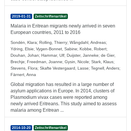
2019-01-31
Zeitschriftenartikel
Malaria in Eritrean migrants newly arrived in seven
European countries, 2011 to 2016
Sondén, Klara
;
Rolling, Thierry
;
Wångdahl, Andreas
;
Ydring, Elsie
;
Vygen-Bonnet, Sabine
;
Kobbe, Robert
;
Douhan, Johan
;
Hammar, Ulf
;
Duijster, Janneke
;
de Gier,
Brechje
;
Freedman, Joanne
;
Gysin, Nicole
;
Stark, Klaus
;
Stevens, Flora
;
Skafte Vestergaard, Lasse
;
Tegnell, Anders
;
Färnert, Anna
Global migration has resulted in a large number of
asylum applications in Europe. In 2014, clusters of
Plasmodium vivax cases were reported among
newly arrived Eritreans. This study aimed to assess
malaria among Eritrean ...
2014-10-20
Zeitschriftenartikel