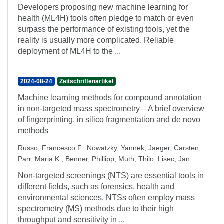
Developers proposing new machine learning for
health (ML4H) tools often pledge to match or even
surpass the performance of existing tools, yet the
reality is usually more complicated. Reliable
deployment of ML4H to the ...
2024-08-24
Zeitschriftenartikel
Machine learning methods for compound annotation
in non-targeted mass spectrometry—A brief overview
of fingerprinting, in silico fragmentation and de novo
methods
Russo, Francesco F.
;
Nowatzky, Yannek
;
Jaeger, Carsten
;
Parr, Maria K.
;
Benner, Phillipp
;
Muth, Thilo
;
Lisec, Jan
Non-targeted screenings (NTS) are essential tools in
different fields, such as forensics, health and
environmental sciences. NTSs often employ mass
spectrometry (MS) methods due to their high
throughput and sensitivity in ...