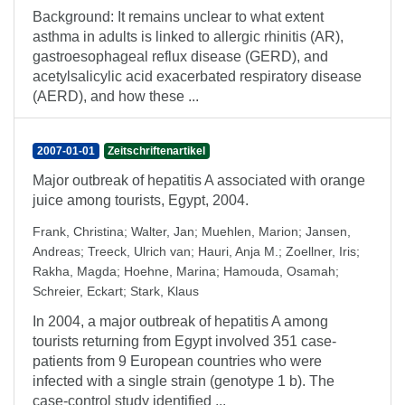
Background: It remains unclear to what extent
asthma in adults is linked to allergic rhinitis (AR),
gastroesophageal reflux disease (GERD), and
acetylsalicylic acid exacerbated respiratory disease
(AERD), and how these ...
2007-01-01
Zeitschriftenartikel
Major outbreak of hepatitis A associated with orange
juice among tourists, Egypt, 2004.
Frank, Christina
;
Walter, Jan
;
Muehlen, Marion
;
Jansen,
Andreas
;
Treeck, Ulrich van
;
Hauri, Anja M.
;
Zoellner, Iris
;
Rakha, Magda
;
Hoehne, Marina
;
Hamouda, Osamah
;
Schreier, Eckart
;
Stark, Klaus
In 2004, a major outbreak of hepatitis A among
tourists returning from Egypt involved 351 case-
patients from 9 European countries who were
infected with a single strain (genotype 1 b). The
case-control study identified ...