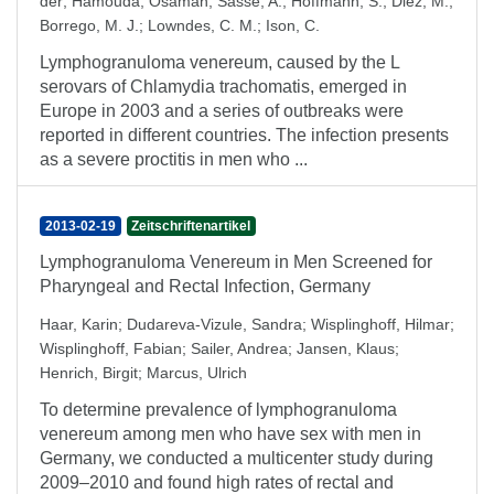
der
;
Hamouda, Osamah
;
Sasse, A.
;
Hoffmann, S.
;
Diez, M.
;
Borrego, M. J.
;
Lowndes, C. M.
;
Ison, C.
Lymphogranuloma venereum, caused by the L
serovars of Chlamydia trachomatis, emerged in
Europe in 2003 and a series of outbreaks were
reported in different countries. The infection presents
as a severe proctitis in men who ...
2013-02-19
Zeitschriftenartikel
Lymphogranuloma Venereum in Men Screened for
Pharyngeal and Rectal Infection, Germany
Haar, Karin
;
Dudareva-Vizule, Sandra
;
Wisplinghoff, Hilmar
;
Wisplinghoff, Fabian
;
Sailer, Andrea
;
Jansen, Klaus
;
Henrich, Birgit
;
Marcus, Ulrich
To determine prevalence of lymphogranuloma
venereum among men who have sex with men in
Germany, we conducted a multicenter study during
2009–2010 and found high rates of rectal and