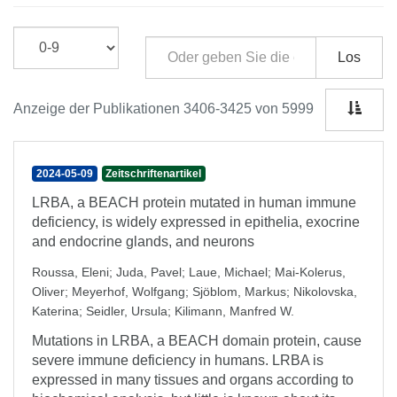
Los
Anzeige der Publikationen 3406-3425 von 5999
2024-05-09
Zeitschriftenartikel
LRBA, a BEACH protein mutated in human immune
deficiency, is widely expressed in epithelia, exocrine
and endocrine glands, and neurons
Roussa, Eleni
;
Juda, Pavel
;
Laue, Michael
;
Mai-Kolerus,
Oliver
;
Meyerhof, Wolfgang
;
Sjöblom, Markus
;
Nikolovska,
Katerina
;
Seidler, Ursula
;
Kilimann, Manfred W.
Mutations in LRBA, a BEACH domain protein, cause
severe immune deficiency in humans. LRBA is
expressed in many tissues and organs according to