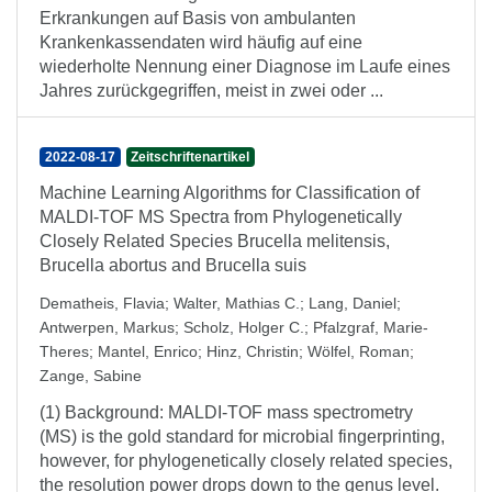
Erkrankungen auf Basis von ambulanten
Krankenkassendaten wird häufig auf eine
wiederholte Nennung einer Diagnose im Laufe eines
Jahres zurückgegriffen, meist in zwei oder ...
2022-08-17
Zeitschriftenartikel
Machine Learning Algorithms for Classification of
MALDI-TOF MS Spectra from Phylogenetically
Closely Related Species Brucella melitensis,
Brucella abortus and Brucella suis
Dematheis, Flavia
;
Walter, Mathias C.
;
Lang, Daniel
;
Antwerpen, Markus
;
Scholz, Holger C.
;
Pfalzgraf, Marie-
Theres
;
Mantel, Enrico
;
Hinz, Christin
;
Wölfel, Roman
;
Zange, Sabine
(1) Background: MALDI-TOF mass spectrometry
(MS) is the gold standard for microbial fingerprinting,
however, for phylogenetically closely related species,
the resolution power drops down to the genus level.