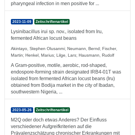
pharyngeal infection in men positive for ...
2023-11-09
Zeitschriftenartikel
Lysinibacillus irui sp. nov., isolated from Iru,
fermented African locust beans
Akintayo, Stephen Olusanmi
;
Neumann, Bernd
;
Fischer,
Martin
;
Henkel, Marius
;
Lilge, Lars
;
Hausmann, Rudolf
A Gram-positive, motile, aerobic, rod-shaped,
endospore-forming strain designated IRB4-01T was
isolated from fermented African locust beans (Iru)
obtained from Bodija market in the city of Ibadan,
southwestern Nigeria, ...
2023-05-26
Zeitschriftenartikel
M2Q oder doch etwas Anderes? Der Einfluss
verschiedener Aufgreifkriterien auf die
Prävalenzschätzung chronischer Erkrankungen mit