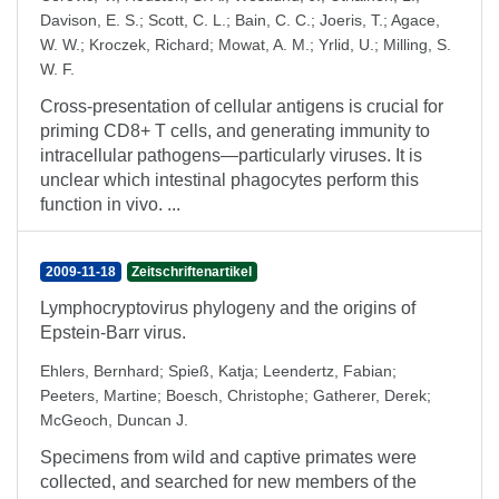
Davison, E. S.
;
Scott, C. L.
;
Bain, C. C.
;
Joeris, T.
;
Agace,
W. W.
;
Kroczek, Richard
;
Mowat, A. M.
;
Yrlid, U.
;
Milling, S.
W. F.
Cross-presentation of cellular antigens is crucial for
priming CD8+ T cells, and generating immunity to
intracellular pathogens—particularly viruses. It is
unclear which intestinal phagocytes perform this
function in vivo. ...
2009-11-18
Zeitschriftenartikel
Lymphocryptovirus phylogeny and the origins of
Epstein-Barr virus.
Ehlers, Bernhard
;
Spieß, Katja
;
Leendertz, Fabian
;
Peeters, Martine
;
Boesch, Christophe
;
Gatherer, Derek
;
McGeoch, Duncan J.
Specimens from wild and captive primates were
collected, and searched for new members of the