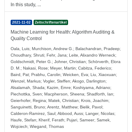
In this study, ...
2021-11-02
Zeitschriftenartikel
Machine Learning for Health: Algorithm Auditing &
Quality Control
Oala, Luis
;
Murchison, Andrew G.
;
Balachandran, Pradeep
;
Choudhary, Shruti
;
Fehr, Jana
;
Leite, Alixandro Werneck
;
Goldschmidt, Peter G.
;
Johner, Christian
;
Schörverth, Elora
D. M.
;
Nakasi, Rose
;
Meyer, Martin
;
Cabitza, Federico
;
Baird, Pat
;
Prabhu, Carolin
;
Weicken, Eva
;
Liu, Xiaoxuan
;
Wenzel, Markus
;
Vogler, Steffen
;
Akogo, Darlington
;
Alsalamah, Shada
;
Kazim, Emre
;
Koshiyama, Adriano
;
Piechottka, Sven
;
Macpherson, Sheena
;
Shadforth, Ian
;
Geierhofer, Regina
;
Matek, Christian
;
Krois, Joachim
;
Sanguinetti, Bruno
;
Arentz, Matthew
;
Bielik, Pavol
;
Calderon‑Ramirez, Saul
;
Abbood, Auss
;
Langer, Nicolas
;
Haufe, Stefan
;
Kherif, Ferath
;
Pujari, Sameer
;
Samek,
Wojciech
;
Wiegand, Thomas