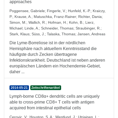
approaches
Poggensee, Gabriele
;
Fingerle, V.
;
Hunfeld, K.-P.
;
Kraiczy,
P.
;
Krause, A.
;
Matuschka, Franz-Rainer
;
Richter, Dania
;
Simon, M.
;
Wallich, R.
;
Hofman, H.
;
Kohn, B.
;
Lierz,
Michael
;
Linde, A.
;
Schneider, Thomas
;
Straubinger, R.
;
Stark, Klaus
;
Süss, J.
;
Talaska, Thomas
;
Jansen, Andreas
Die Lyme-Borreliose ist in der nördlichen
Hemisphäre nach aktuellem Kenntnisstand die
häufigste durch Zecken übertragene
Infektionskrankheit. Deutschland ist neben anderen
europäischen Ländern ein Hochendemie-Gebiet,
daher ...
2014-05-21
Zeitschriftenartikel
Lymph-borne CD8α+ dendritic cells are uniquely
able to cross-prime CD8+ T cells with antigen
acquired from intestinal epithelial cells
Cerovic, V.
;
Houston, S. A.
;
Westlund, J.
;
Utriainen, L.
;