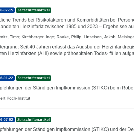
6-07-15
Zeitschriftenartikel
tliche Trends bei Risikofaktoren und Komorbiditäten bei Perso
andelten Herzinfarkt zwischen 1985 und 2023 – Ergebnisse au
mitz, Timo
;
Kirchberger, Inge
;
Raake, Philip
;
Linseisen, Jakob
;
Meisinge
tergrund: Seit 40 Jahren erfasst das Augsburger Herzinfarktregis
ten Herzinfarkten (AHI) sowie prähospitalen Todes- fällen aufg
6-01-22
Zeitschriftenartikel
fehlungen der Ständigen Impfkommission (STIKO) beim Robert
ert Koch-Institut
6-07-02
Zeitschriftenartikel
fehlungen der Ständigen Impfkommission (STIKO) und der Deu