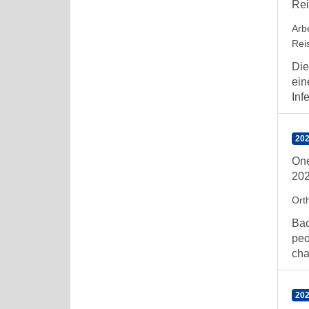
Rei
Arb
Rei
Die
ein
Inf
202
One
20
Orth
Bac
peo
cha
202