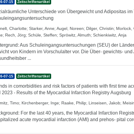
6-07-15
Zeitschriftenartikel
ialräumliche Unterschiede von Übergewicht und Adipositas im V
uleingangsuntersuchung
nelt, Charlotte
;
Starker, Anne
;
Augel, Noreen
;
Dilger, Christin
;
Morlock, 
ke
;
Rech, Jörg
;
Schüle, Steffen
;
Spröwitz, Almuth
;
Schienkiwitz, Anja
tergrund: Aus Schuleingangsuntersuchungen (SEU) der Länder 
icht von Kindern im Vorschulalter vor. Die Über- gewichts- und
undheitsber ...
6-07-15
Zeitschriftenartikel
nds in comorbidities and risk factors of patients with first time 
 2023 - Results of the Myocardial Infarction Registry Augsburg
mitz, Timo
;
Kirchenberger, Inge
;
Raake, Philip
;
Linseisen, Jakob
;
Meisin
kground: For the last 40 years, the Myocardial Infarction Regist
pitalized acute myocardial infarction (AMI) and prehos- pital co