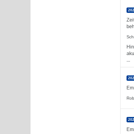
202
Zei
beh
Sch
Hin
aku
...
202
Emp
Rob
202
Emp