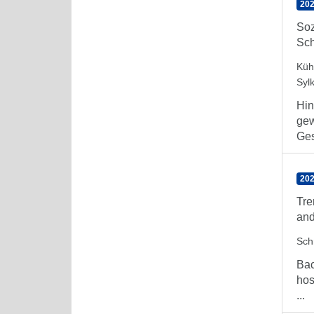
202
Soz
Sch
Küh
Syl
Hin
gew
Ges
202
Tre
and
Sch
Bac
hos
...