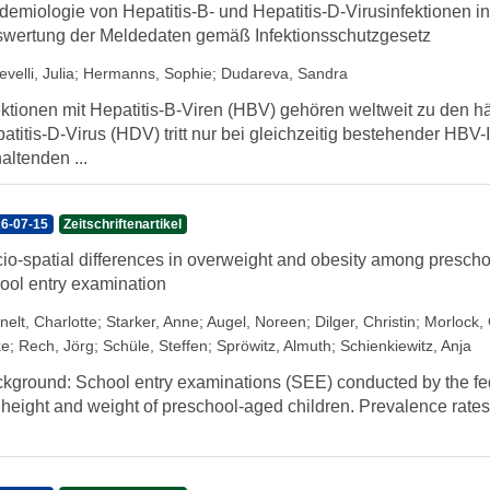
demiologie von Hepatitis-B- und Hepatitis-D-Virusinfektionen i
wertung der Meldedaten gemäß Infektionsschutzgesetz
velli, Julia
;
Hermanns, Sophie
;
Dudareva, Sandra
ektionen mit Hepatitis-B-Viren (HBV) gehören weltweit zu den h
atitis-D-Virus (HDV) tritt nur bei gleichzeitig bestehender HBV-
altenden ...
6-07-15
Zeitschriftenartikel
io-spatial differences in overweight and obesity among prescho
ool entry examination
nelt, Charlotte
;
Starker, Anne
;
Augel, Noreen
;
Dilger, Christin
;
Morlock, 
ke
;
Rech, Jörg
;
Schüle, Steffen
;
Spröwitz, Almuth
;
Schienkiewitz, Anja
kground: School entry examinations (SEE) conducted by the fe
 height and weight of preschool-aged children. Prevalence rates 