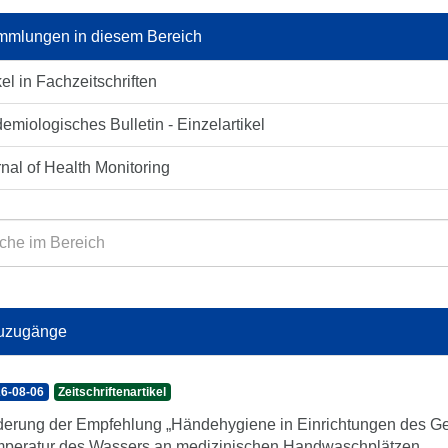
mlungen in diesem Bereich
kel in Fachzeitschriften
emiologisches Bulletin - Einzelartikel
nal of Health Monitoring
uzugänge
6-08-06
Zeitschriftenartikel
erung der Empfehlung „Händehygiene in Einrichtungen des Ge
peratur des Wassers an medizinischen Handwaschplätzen