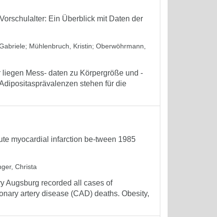
orschulalter: Ein Überblick mit Daten der
Gabriele
;
Mühlenbruch, Kristin
;
Oberwöhrmann,
liegen Mess- daten zu Körpergröße und -
 Adipositasprävalenzen stehen für die
acute myocardial infarction be-tween 1985
ger, Christa
ry Augsburg recorded all cases of
ronary artery disease (CAD) deaths. Obesity,