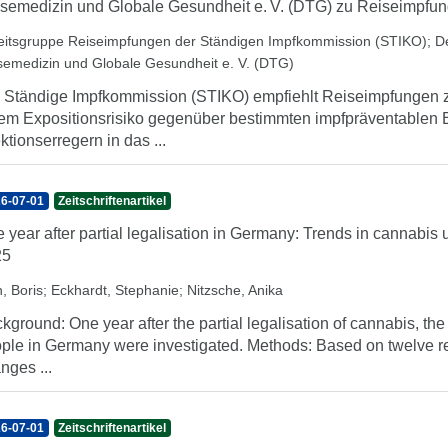
semedizin und Globale Gesundheit e. V. (DTG) zu Reiseimpfu
eitsgruppe Reiseimpfungen der Ständigen Impfkommission (STIKO)
;
D
semedizin und Globale Gesundheit e. V. (DTG)
 Ständige Impfkommission (STIKO) empfiehlt Reiseimpfungen z
em Expositionsrisiko gegenüber bestimmten impfpräventablen
ektionserregern in das ...
6-07-01
Zeitschriftenartikel
 year after partial legalisation in Germany: Trends in cannab
25
, Boris
;
Eckhardt, Stephanie
;
Nitzsche, Anika
kground: One year after the partial legalisation of cannabis, t
ple in Germany were investigated. Methods: Based on twelve re
nges ...
6-07-01
Zeitschriftenartikel