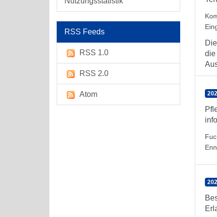
Nutzungsstatistik
Kom
Ein
RSS Feeds
Die
RSS 1.0
die
Aus
RSS 2.0
Atom
202
Pfl
inf
Fuc
Enn
202
Bes
Erl