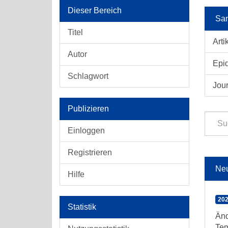
Dieser Bereich
Sam
Titel
Arti
Autor
Epid
Schlagwort
Jour
Publizieren
Einloggen
Registrieren
Ne
Hilfe
202
Statistik
Änd
Tem