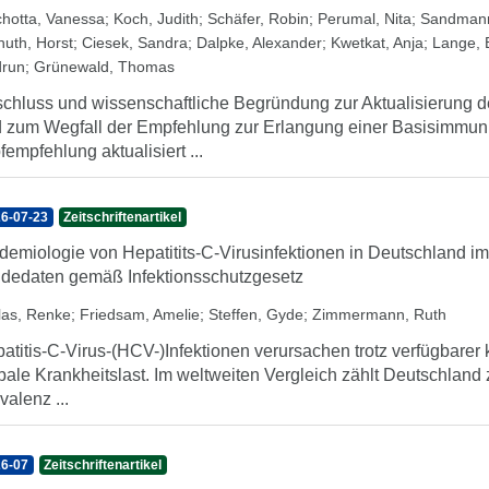
chotta, Vanessa
;
Koch, Judith
;
Schäfer, Robin
;
Perumal, Nita
;
Sandmann
nuth, Horst
;
Ciesek, Sandra
;
Dalpke, Alexander
;
Kwetkat, Anja
;
Lange, B
run
;
Grünewald, Thomas
chluss und wissenschaftliche Begründung zur Aktualisierung
 zum Wegfall der Empfehlung zur Erlangung einer Basisimmuni
fempfehlung aktualisiert ...
6-07-23
Zeitschriftenartikel
demiologie von Hepatitits-C-Virusinfektionen in Deutschland i
dedaten gemäß Infektionsschutzgesetz
llas, Renke
;
Friedsam, Amelie
;
Steffen, Gyde
;
Zimmermann, Ruth
atitis-C-Virus-(HCV-)Infektionen verursachen trotz verfügbarer 
bale Krankheitslast. Im weltweiten Vergleich zählt Deutschland
valenz ...
6-07
Zeitschriftenartikel