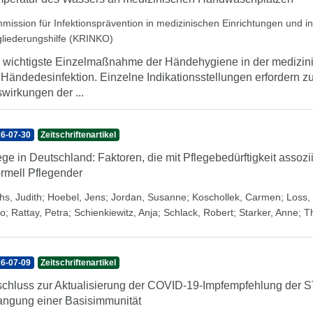
mission für Infektionsprävention in medizinischen Einrichtungen und 
gliederungshilfe (KRINKO)
 wichtigste Einzelmaßnahme der Händehygiene in der medizini
 Händedesinfektion. Einzelne Indikationsstellungen erfordern 
wirkungen der ...
6-07-30
Zeitschriftenartikel
ege in Deutschland: Faktoren, die mit Pflegebedürftigkeit assozi
ormell Pflegender
hs, Judith
;
Hoebel, Jens
;
Jordan, Susanne
;
Koschollek, Carmen
;
Loss, 
o
;
Rattay, Petra
;
Schienkiewitz, Anja
;
Schlack, Robert
;
Starker, Anne
;
T
6-07-09
Zeitschriftenartikel
chluss zur Aktualisierung der COVID-19-Impfempfehlung der 
angung einer Basisimmunität