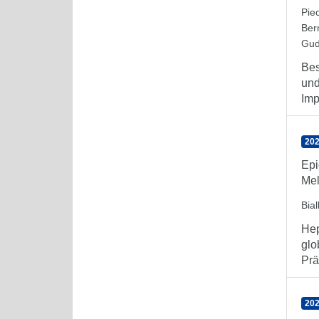
Pie
Ber
Gud
Bes
und
Imp
202
Epi
Mel
Bia
Hep
glo
Prä
202