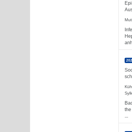
Epi
Aus
Mute
Inf
Hep
anh
202
Soc
sch
Küh
Syl
Bac
the
...