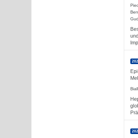
Pie
Ber
Gud
Bes
und
Imp
202
Epi
Mel
Bia
Hep
glo
Prä
202