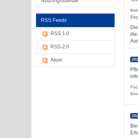
Nutzungsstatistik
Kom
Ein
RSS Feeds
Die
RSS 1.0
die
Aus
RSS 2.0
Atom
202
Pfl
inf
Fuc
Enn
202
Bes
Erl