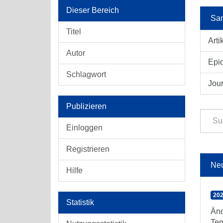
Dieser Bereich
Sam
Titel
Arti
Autor
Epid
Schlagwort
Jour
Publizieren
Einloggen
Registrieren
Ne
Hilfe
202
Statistik
Änd
Tem