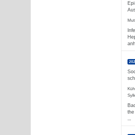
Epi
Aus
Mute
Inf
Hep
anh
202
Soc
sch
Küh
Syl
Bac
the
...