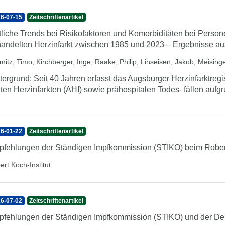
6-07-15
Zeitschriftenartikel
tliche Trends bei Risikofaktoren und Komorbiditäten bei Perso
andelten Herzinfarkt zwischen 1985 und 2023 – Ergebnisse au
mitz, Timo
;
Kirchberger, Inge
;
Raake, Philip
;
Linseisen, Jakob
;
Meisinge
tergrund: Seit 40 Jahren erfasst das Augsburger Herzinfarktregis
ten Herzinfarkten (AHI) sowie prähospitalen Todes- fällen aufg
6-01-22
Zeitschriftenartikel
fehlungen der Ständigen Impfkommission (STIKO) beim Robert
ert Koch-Institut
6-07-02
Zeitschriftenartikel
fehlungen der Ständigen Impfkommission (STIKO) und der Deu