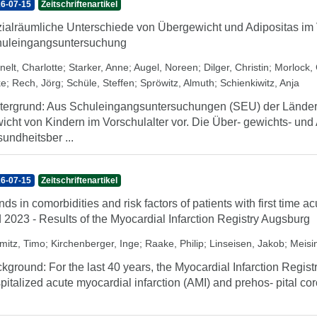
6-07-15
Zeitschriftenartikel
ialräumliche Unterschiede von Übergewicht und Adipositas im V
uleingangsuntersuchung
nelt, Charlotte
;
Starker, Anne
;
Augel, Noreen
;
Dilger, Christin
;
Morlock, 
ke
;
Rech, Jörg
;
Schüle, Steffen
;
Spröwitz, Almuth
;
Schienkiwitz, Anja
tergrund: Aus Schuleingangsuntersuchungen (SEU) der Länder 
icht von Kindern im Vorschulalter vor. Die Über- gewichts- und
undheitsber ...
6-07-15
Zeitschriftenartikel
nds in comorbidities and risk factors of patients with first time 
 2023 - Results of the Myocardial Infarction Registry Augsburg
mitz, Timo
;
Kirchenberger, Inge
;
Raake, Philip
;
Linseisen, Jakob
;
Meisin
kground: For the last 40 years, the Myocardial Infarction Regist
pitalized acute myocardial infarction (AMI) and prehos- pital co