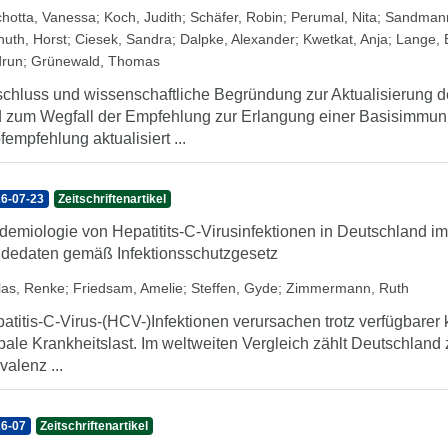
chotta, Vanessa
;
Koch, Judith
;
Schäfer, Robin
;
Perumal, Nita
;
Sandmann
nuth, Horst
;
Ciesek, Sandra
;
Dalpke, Alexander
;
Kwetkat, Anja
;
Lange, B
run
;
Grünewald, Thomas
chluss und wissenschaftliche Begründung zur Aktualisierung
 zum Wegfall der Empfehlung zur Erlangung einer Basisimmuni
fempfehlung aktualisiert ...
6-07-23
Zeitschriftenartikel
demiologie von Hepatitits-C-Virusinfektionen in Deutschland i
dedaten gemäß Infektionsschutzgesetz
llas, Renke
;
Friedsam, Amelie
;
Steffen, Gyde
;
Zimmermann, Ruth
atitis-C-Virus-(HCV-)Infektionen verursachen trotz verfügbarer 
bale Krankheitslast. Im weltweiten Vergleich zählt Deutschland
valenz ...
6-07
Zeitschriftenartikel