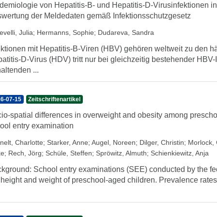
demiologie von Hepatitis-B- und Hepatitis-D-Virusinfektionen i
wertung der Meldedaten gemäß Infektionsschutzgesetz
velli, Julia
;
Hermanns, Sophie
;
Dudareva, Sandra
ektionen mit Hepatitis-B-Viren (HBV) gehören weltweit zu den h
atitis-D-Virus (HDV) tritt nur bei gleichzeitig bestehender HBV-
altenden ...
6-07-15
Zeitschriftenartikel
io-spatial differences in overweight and obesity among prescho
ool entry examination
nelt, Charlotte
;
Starker, Anne
;
Augel, Noreen
;
Dilger, Christin
;
Morlock, 
ke
;
Rech, Jörg
;
Schüle, Steffen
;
Spröwitz, Almuth
;
Schienkiewitz, Anja
kground: School entry examinations (SEE) conducted by the fe
 height and weight of preschool-aged children. Prevalence rates 