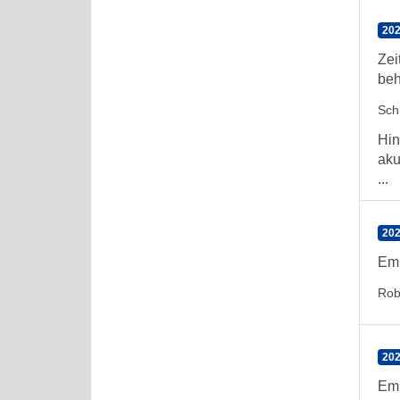
202
Zei
beh
Sch
Hin
aku
...
202
Emp
Rob
202
Emp