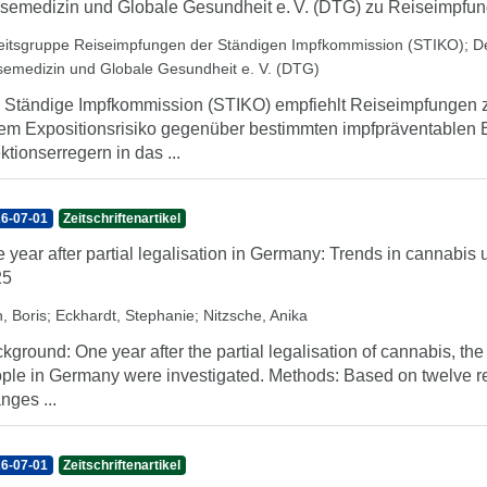
semedizin und Globale Gesundheit e. V. (DTG) zu Reiseimpfu
eitsgruppe Reiseimpfungen der Ständigen Impfkommission (STIKO)
;
D
semedizin und Globale Gesundheit e. V. (DTG)
 Ständige Impfkommission (STIKO) empfiehlt Reiseimpfungen z
em Expositionsrisiko gegenüber bestimmten impfpräventablen
ektionserregern in das ...
6-07-01
Zeitschriftenartikel
 year after partial legalisation in Germany: Trends in cannab
25
, Boris
;
Eckhardt, Stephanie
;
Nitzsche, Anika
kground: One year after the partial legalisation of cannabis, t
ple in Germany were investigated. Methods: Based on twelve re
nges ...
6-07-01
Zeitschriftenartikel