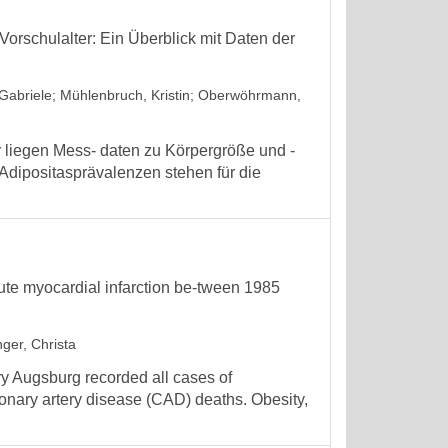
orschulalter: Ein Überblick mit Daten der
Gabriele
;
Mühlenbruch, Kristin
;
Oberwöhrmann,
liegen Mess- daten zu Körpergröße und -
 Adipositasprävalenzen stehen für die
acute myocardial infarction be-tween 1985
ger, Christa
ry Augsburg recorded all cases of
ronary artery disease (CAD) deaths. Obesity,