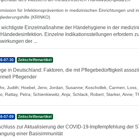
mission für Infektionsprävention in medizinischen Einrichtungen und 
gliederungshilfe (KRINKO)
 wichtigste Einzelmaßnahme der Händehygiene in der medizini
 Händedesinfektion. Einzelne Indikationsstellungen erfordern 
wirkungen der ...
6-07-30
Zeitschriftenartikel
ege in Deutschland: Faktoren, die mit Pflegebedürftigkeit assozi
ormell Pflegender
hs, Judith
;
Hoebel, Jens
;
Jordan, Susanne
;
Koschollek, Carmen
;
Loss, 
o
;
Rattay, Petra
;
Schienkiewitz, Anja
;
Schlack, Robert
;
Starker, Anne
;
T
6-07-09
Zeitschriftenartikel
chluss zur Aktualisierung der COVID-19-Impfempfehlung der 
angung einer Basisimmunität