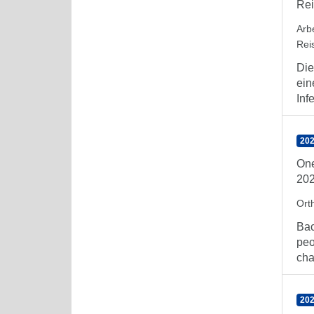
Rei
Arb
Rei
Die
ein
Inf
202
One
20
Orth
Bac
peo
cha
202