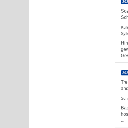
202
Soz
Sch
Küh
Syl
Hin
gew
Ges
202
Tre
and
Sch
Bac
hos
...