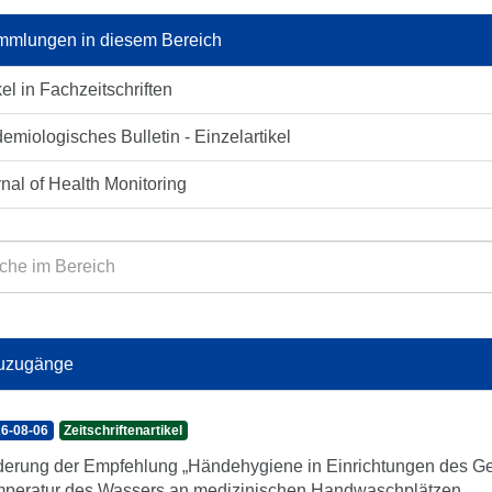
mlungen in diesem Bereich
kel in Fachzeitschriften
emiologisches Bulletin - Einzelartikel
nal of Health Monitoring
uzugänge
6-08-06
Zeitschriftenartikel
erung der Empfehlung „Händehygiene in Einrichtungen des Ge
peratur des Wassers an medizinischen Handwaschplätzen