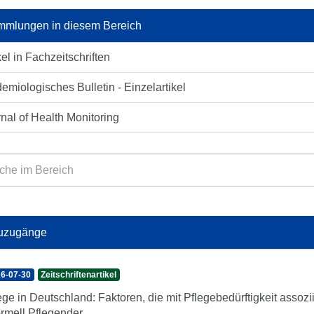
mlungen in diesem Bereich
kel in Fachzeitschriften
emiologisches Bulletin - Einzelartikel
nal of Health Monitoring
uzugänge
6-07-30
Zeitschriftenartikel
ege in Deutschland: Faktoren, die mit Pflegebedürftigkeit assozi
ormell Pflegender