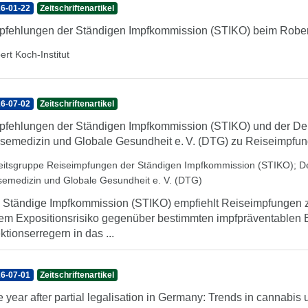
6-01-22
Zeitschriftenartikel
fehlungen der Ständigen Impfkommission (STIKO) beim Robert
ert Koch-Institut
6-07-02
Zeitschriftenartikel
fehlungen der Ständigen Impfkommission (STIKO) und der Deu
semedizin und Globale Gesundheit e. V. (DTG) zu Reiseimpfu
eitsgruppe Reiseimpfungen der Ständigen Impfkommission (STIKO)
;
D
semedizin und Globale Gesundheit e. V. (DTG)
 Ständige Impfkommission (STIKO) empfiehlt Reiseimpfungen z
em Expositionsrisiko gegenüber bestimmten impfpräventablen
ektionserregern in das ...
6-07-01
Zeitschriftenartikel
 year after partial legalisation in Germany: Trends in cannab