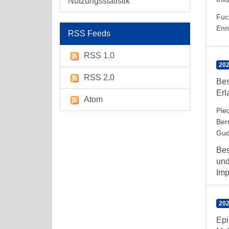
Nutzungsstatistik
Fuc
Enn
RSS Feeds
RSS 1.0
202
RSS 2.0
Bes
Erl
Atom
Pie
Ber
Gud
Bes
und
Imp
202
Epi