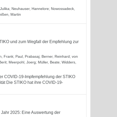
Julika
;
Neuhauser, Hannelore
;
Nowossadeck,
hißen, Martin
STIKO und zum Wegfall der Empfehlung zur
, Frank
;
Paul, Prabasaj
;
Berner, Reinhard
;
von
erit
;
Meerpohl, Joerg
;
Müller, Beate
;
Widders,
 der COVID-19-Impfempfehlung der STIKO
tät Die STIKO hat ihre COVID-19-
m Jahr 2025: Eine Auswertung der