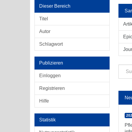
Dieser Bereich
Sam
Titel
Arti
Autor
Epid
Schlagwort
Jour
Publizieren
Einloggen
Registrieren
Ne
Hilfe
202
Statistik
Pfl
inf