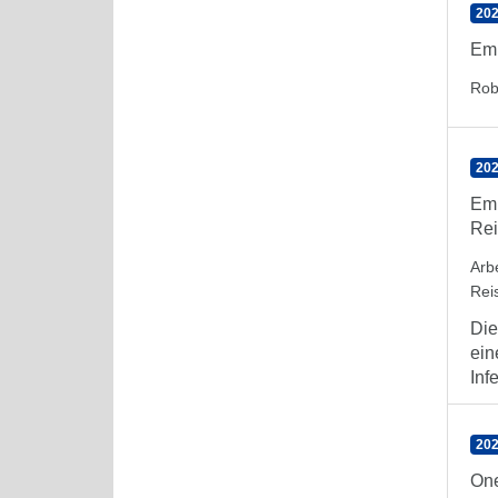
202
Emp
Rob
202
Emp
Rei
Arb
Rei
Die
ein
Inf
202
One