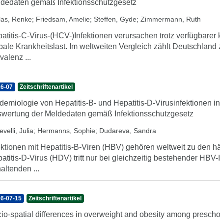
dedaten gemäß Infektionsschutzgesetz
llas, Renke
;
Friedsam, Amelie
;
Steffen, Gyde
;
Zimmermann, Ruth
atitis-C-Virus-(HCV-)Infektionen verursachen trotz verfügbarer 
bale Krankheitslast. Im weltweiten Vergleich zählt Deutschland
valenz ...
6-07
Zeitschriftenartikel
demiologie von Hepatitis-B- und Hepatitis-D-Virusinfektionen i
wertung der Meldedaten gemäß Infektionsschutzgesetz
velli, Julia
;
Hermanns, Sophie
;
Dudareva, Sandra
ektionen mit Hepatitis-B-Viren (HBV) gehören weltweit zu den h
atitis-D-Virus (HDV) tritt nur bei gleichzeitig bestehender HBV-
altenden ...
6-07-15
Zeitschriftenartikel
io-spatial differences in overweight and obesity among prescho