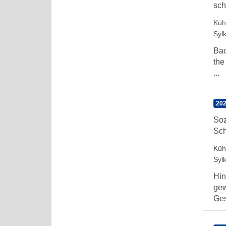
sch
Küh
Syl
Bac
the
...
202
Soz
Sch
Küh
Syl
Hin
gew
Ges