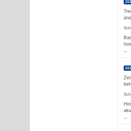
202
Tre
and
Sch
Bac
hos
...
202
Zei
beh
Sch
Hin
aku
...