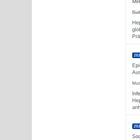
Mel
Bia
Hep
glo
Prä
202
Epi
Aus
Mute
Inf
Hep
anh
202
Soc