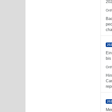
20
Orth
Bac
peo
cha
202
Ein
bis
Orth
Hin
Can
rep
202
Men