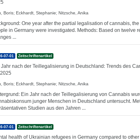
25
, Boris
;
Eckhardt, Stephanie
;
Nitzsche, Anika
kground: One year after the partial legalisation of cannabis, t
ple in Germany were investigated. Methods: Based on twelve re
nges ...
6-07-01
Zeitschriftenartikel
 Jahr nach der Teillegalisierung in Deutschland: Trends des
 2025
, Boris
;
Eckhardt, Stephanie
;
Nitzsche, Anika
tergrund: Ein Jahr nach der Teillegalisierung von Cannabis w
nabiskonsum junger Menschen in Deutschland untersucht. Met
räsentativen Studien aus den Jahren ...
6-07-01
Zeitschriftenartikel
tal health of Ukrainian refugees in Germany compared to other 