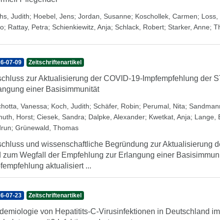
hs, Judith
;
Hoebel, Jens
;
Jordan, Susanne
;
Koschollek, Carmen
;
Loss, 
o
;
Rattay, Petra
;
Schienkiewitz, Anja
;
Schlack, Robert
;
Starker, Anne
;
T
6-07-09
Zeitschriftenartikel
chluss zur Aktualisierung der COVID-19-Impfempfehlung der 
angung einer Basisimmunität
chotta, Vanessa
;
Koch, Judith
;
Schäfer, Robin
;
Perumal, Nita
;
Sandmann
nuth, Horst
;
Ciesek, Sandra
;
Dalpke, Alexander
;
Kwetkat, Anja
;
Lange, B
run
;
Grünewald, Thomas
chluss und wissenschaftliche Begründung zur Aktualisierung
 zum Wegfall der Empfehlung zur Erlangung einer Basisimmuni
fempfehlung aktualisiert ...
6-07-23
Zeitschriftenartikel
demiologie von Hepatitits-C-Virusinfektionen in Deutschland i