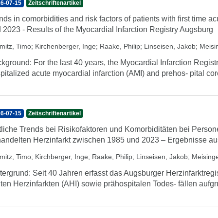
6-07-15
Zeitschriftenartikel
nds in comorbidities and risk factors of patients with first time 
 2023 - Results of the Myocardial Infarction Registry Augsburg
mitz, Timo
;
Kirchenberger, Inge
;
Raake, Philip
;
Linseisen, Jakob
;
Meisin
kground: For the last 40 years, the Myocardial Infarction Regist
pitalized acute myocardial infarction (AMI) and prehos- pital co
6-07-15
Zeitschriftenartikel
tliche Trends bei Risikofaktoren und Komorbiditäten bei Perso
andelten Herzinfarkt zwischen 1985 und 2023 – Ergebnisse au
mitz, Timo
;
Kirchberger, Inge
;
Raake, Philip
;
Linseisen, Jakob
;
Meisinge
tergrund: Seit 40 Jahren erfasst das Augsburger Herzinfarktregis
ten Herzinfarkten (AHI) sowie prähospitalen Todes- fällen aufg