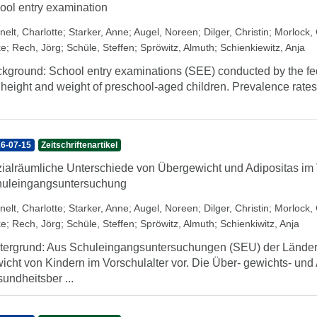
ool entry examination
nelt, Charlotte
;
Starker, Anne
;
Augel, Noreen
;
Dilger, Christin
;
Morlock, 
ke
;
Rech, Jörg
;
Schüle, Steffen
;
Spröwitz, Almuth
;
Schienkiewitz, Anja
kground: School entry examinations (SEE) conducted by the fe
 height and weight of preschool-aged children. Prevalence rates 
6-07-15
Zeitschriftenartikel
ialräumliche Unterschiede von Übergewicht und Adipositas im V
uleingangsuntersuchung
nelt, Charlotte
;
Starker, Anne
;
Augel, Noreen
;
Dilger, Christin
;
Morlock, 
ke
;
Rech, Jörg
;
Schüle, Steffen
;
Spröwitz, Almuth
;
Schienkiwitz, Anja
tergrund: Aus Schuleingangsuntersuchungen (SEU) der Länder 
icht von Kindern im Vorschulalter vor. Die Über- gewichts- und
undheitsber ...