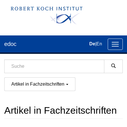
edoc
De
|
En
Umsch
der
Navig
Artikel in Fachzeitschriften
Artikel in Fachzeitschriften