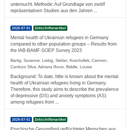
untersucht. Methode: Auf Grundlage von zwölf
repräsentativen Studien aus den Jahren ...
2026-07-01
Zeitschriftenartikel
Mental health of Ukrainian refugees in Germany
compared to other population groups – Results from
the IAB-BAMF-SOEP Survey 2023
Bartig, Susanne
;
Liebig, Stefan
;
Koschollek, Carmen
;
Cardozo Silva, Adriana Rocio
;
Biddle, Louise
Background: To date, little is known about the mental
health of Ukrainian refugees living in Germany.
Therefore, this study aims to describe the prevalence
of depressive (DS) and anxiety symptoms (AS)
among refugees from ...
2026-07-01
Zeitschriftenartikel
Psychische Gesundheit geflüchteter Menschen aus