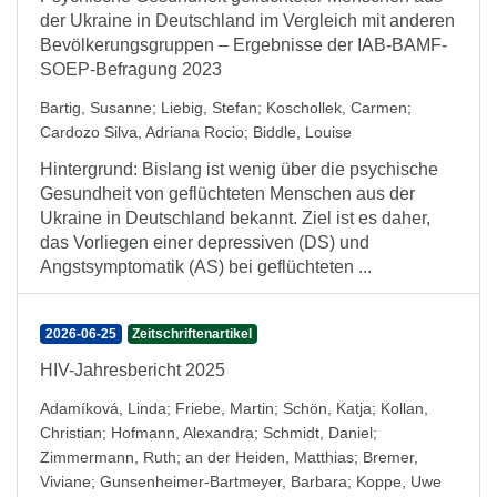
der Ukraine in Deutschland im Vergleich mit anderen
Bevölkerungsgruppen – Ergebnisse der IAB-BAMF-
SOEP-Befragung 2023
Bartig, Susanne
;
Liebig, Stefan
;
Koschollek, Carmen
;
Cardozo Silva, Adriana Rocio
;
Biddle, Louise
Hintergrund: Bislang ist wenig über die psychische
Gesundheit von geflüchteten Menschen aus der
Ukraine in Deutschland bekannt. Ziel ist es daher,
das Vorliegen einer depressiven (DS) und
Angstsymptomatik (AS) bei geflüchteten ...
2026-06-25
Zeitschriftenartikel
HIV-Jahresbericht 2025
Adamíková, Linda
;
Friebe, Martin
;
Schön, Katja
;
Kollan,
Christian
;
Hofmann, Alexandra
;
Schmidt, Daniel
;
Zimmermann, Ruth
;
an der Heiden, Matthias
;
Bremer,
Viviane
;
Gunsenheimer-Bartmeyer, Barbara
;
Koppe, Uwe