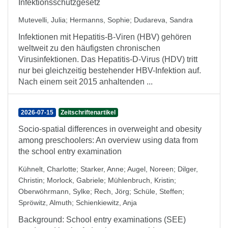
Infektionsschutzgesetz
Mutevelli, Julia
;
Hermanns, Sophie
;
Dudareva, Sandra
Infektionen mit Hepatitis-B-Viren (HBV) gehören
weltweit zu den häufigsten chronischen
Virusinfektionen. Das Hepatitis-D-Virus (HDV) tritt
nur bei gleichzeitig bestehender HBV-Infektion auf.
Nach einem seit 2015 anhaltenden ...
2026-07-15
Zeitschriftenartikel
Socio-spatial differences in overweight and obesity
among preschoolers: An overview using data from
the school entry examination
Kühnelt, Charlotte
;
Starker, Anne
;
Augel, Noreen
;
Dilger,
Christin
;
Morlock, Gabriele
;
Mühlenbruch, Kristin
;
Oberwöhrmann, Sylke
;
Rech, Jörg
;
Schüle, Steffen
;
Spröwitz, Almuth
;
Schienkiewitz, Anja
Background: School entry examinations (SEE)