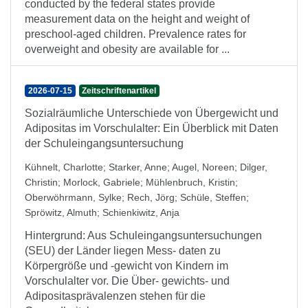
conducted by the federal states provide
measurement data on the height and weight of
preschool-aged children. Prevalence rates for
overweight and obesity are available for ...
2026-07-15
Zeitschriftenartikel
Sozialräumliche Unterschiede von Übergewicht und
Adipositas im Vorschulalter: Ein Überblick mit Daten
der Schuleingangsuntersuchung
Kühnelt, Charlotte
;
Starker, Anne
;
Augel, Noreen
;
Dilger,
Christin
;
Morlock, Gabriele
;
Mühlenbruch, Kristin
;
Oberwöhrmann, Sylke
;
Rech, Jörg
;
Schüle, Steffen
;
Spröwitz, Almuth
;
Schienkiwitz, Anja
Hintergrund: Aus Schuleingangsuntersuchungen
(SEU) der Länder liegen Mess- daten zu
Körpergröße und -gewicht von Kindern im
Vorschulalter vor. Die Über- gewichts- und
Adipositasprävalenzen stehen für die