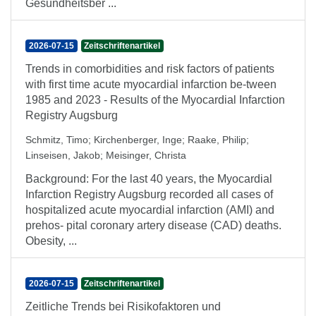
Gesundheitsber ...
2026-07-15
Zeitschriftenartikel
Trends in comorbidities and risk factors of patients
with first time acute myocardial infarction be-tween
1985 and 2023 - Results of the Myocardial Infarction
Registry Augsburg
Schmitz, Timo
;
Kirchenberger, Inge
;
Raake, Philip
;
Linseisen, Jakob
;
Meisinger, Christa
Background: For the last 40 years, the Myocardial
Infarction Registry Augsburg recorded all cases of
hospitalized acute myocardial infarction (AMI) and
prehos- pital coronary artery disease (CAD) deaths.
Obesity, ...
2026-07-15
Zeitschriftenartikel
Zeitliche Trends bei Risikofaktoren und