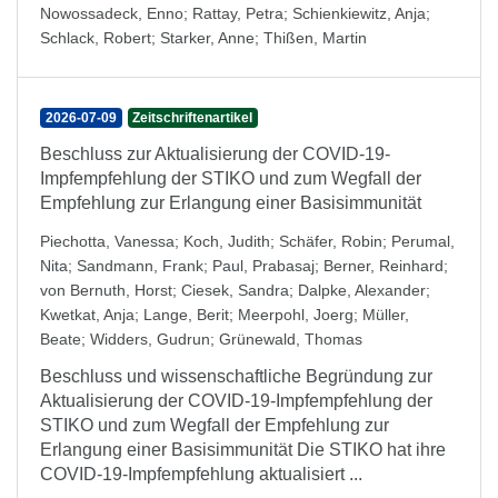
Nowossadeck, Enno
;
Rattay, Petra
;
Schienkiewitz, Anja
;
Schlack, Robert
;
Starker, Anne
;
Thißen, Martin
2026-07-09
Zeitschriftenartikel
Beschluss zur Aktualisierung der COVID-19-
Impfempfehlung der STIKO und zum Wegfall der
Empfehlung zur Erlangung einer Basisimmunität
Piechotta, Vanessa
;
Koch, Judith
;
Schäfer, Robin
;
Perumal,
Nita
;
Sandmann, Frank
;
Paul, Prabasaj
;
Berner, Reinhard
;
von Bernuth, Horst
;
Ciesek, Sandra
;
Dalpke, Alexander
;
Kwetkat, Anja
;
Lange, Berit
;
Meerpohl, Joerg
;
Müller,
Beate
;
Widders, Gudrun
;
Grünewald, Thomas
Beschluss und wissenschaftliche Begründung zur
Aktualisierung der COVID-19-Impfempfehlung der
STIKO und zum Wegfall der Empfehlung zur
Erlangung einer Basisimmunität Die STIKO hat ihre
COVID-19-Impfempfehlung aktualisiert ...