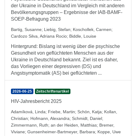
der Ukraine in Deutschland im Vergleich mit anderen
Bevölkerungsgruppen – Ergebnisse der IAB-BAMF-
SOEP-Befragung 2023
Bartig, Susanne
;
Liebig, Stefan
;
Koschollek, Carmen
;
Cardozo Silva, Adriana Rocio
;
Biddle, Louise
Hintergrund: Bislang ist wenig über die psychische
Gesundheit von geflüchteten Menschen aus der
Ukraine in Deutschland bekannt. Ziel ist es daher,
das Vorliegen einer depressiven (DS) und
Angstsymptomatik (AS) bei geflüchteten ...
2026-06-25
Zeitschriftenartikel
HIV-Jahresbericht 2025
Adamíková, Linda
;
Friebe, Martin
;
Schön, Katja
;
Kollan,
Christian
;
Hofmann, Alexandra
;
Schmidt, Daniel
;
Zimmermann, Ruth
;
an der Heiden, Matthias
;
Bremer,
Viviane
;
Gunsenheimer-Bartmeyer, Barbara
;
Koppe, Uwe