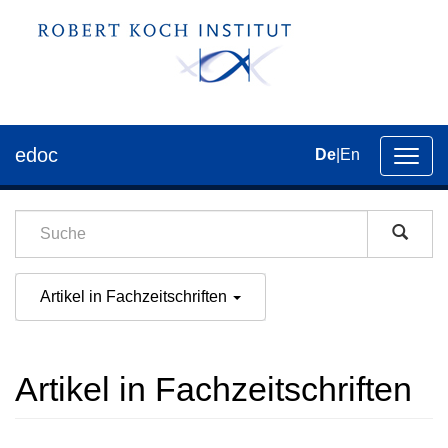
edoc
De
|
En
Umsch
der
Navig
Artikel in Fachzeitschriften
Artikel in Fachzeitschriften