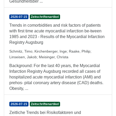
Gesundheitsber ...
2026-07-15
Zeitschriftenartikel
Trends in comorbidities and risk factors of patients
with first time acute myocardial infarction be-tween
1985 and 2023 - Results of the Myocardial Infarction
Registry Augsburg
Schmitz, Timo
;
Kirchenberger, Inge
;
Raake, Philip
;
Linseisen, Jakob
;
Meisinger, Christa
Background: For the last 40 years, the Myocardial
Infarction Registry Augsburg recorded all cases of
hospitalized acute myocardial infarction (AMI) and
prehos- pital coronary artery disease (CAD) deaths.
Obesity, ...
2026-07-15
Zeitschriftenartikel
Zeitliche Trends bei Risikofaktoren und