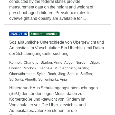
conducted by the federal states provide
measurement data on the height and weight of
preschool-aged children. Prevalence rates for
overweight and obesity are available for ...
2026-07-15
Zeitschriftenartikel
Sozialräumliche Unterschiede von Übergewicht und
Adipositas im Vorschulalter: Ein Überblick mit Daten
der Schuleingangsuntersuchung
Kühnelt, Charlotte
;
Starker, Anne
;
Augel, Noreen
;
Dilger,
Christin
;
Morlock, Gabriele
;
Mühlenbruch, Kristin
;
Oberwöhrmann, Sylke
;
Rech, Jörg
;
Schüle, Steffen
;
Spröwitz, Almuth
;
Schienkiwitz, Anja
Hintergrund: Aus Schuleingangsuntersuchungen
(SEU) der Länder liegen Mess- daten zu
Körpergröße und -gewicht von Kindern im
Vorschulalter vor. Die Über- gewichts- und
Adipositasprävalenzen stehen für die