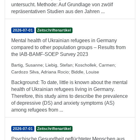
untersucht. Methode: Auf Grundlage von zwölf
repräsentativen Studien aus den Jahren ...
2026-07-01
Zeitschriftenartikel
Mental health of Ukrainian refugees in Germany
compared to other population groups – Results from
the IAB-BAMF-SOEP Survey 2023
Bartig, Susanne
;
Liebig, Stefan
;
Koschollek, Carmen
;
Cardozo Silva, Adriana Rocio
;
Biddle, Louise
Background: To date, little is known about the mental
health of Ukrainian refugees living in Germany.
Therefore, this study aims to describe the prevalence
of depressive (DS) and anxiety symptoms (AS)
among refugees from ...
2026-07-01
Zeitschriftenartikel
Psychische Gesundheit geflüchteter Menschen aus