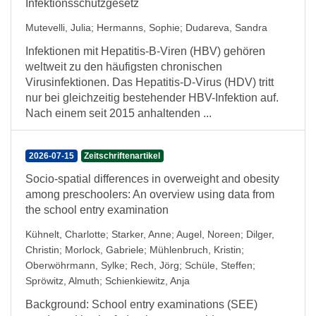
Infektionsschutzgesetz
Mutevelli, Julia
;
Hermanns, Sophie
;
Dudareva, Sandra
Infektionen mit Hepatitis-B-Viren (HBV) gehören
weltweit zu den häufigsten chronischen
Virusinfektionen. Das Hepatitis-D-Virus (HDV) tritt
nur bei gleichzeitig bestehender HBV-Infektion auf.
Nach einem seit 2015 anhaltenden ...
2026-07-15
Zeitschriftenartikel
Socio-spatial differences in overweight and obesity
among preschoolers: An overview using data from
the school entry examination
Kühnelt, Charlotte
;
Starker, Anne
;
Augel, Noreen
;
Dilger,
Christin
;
Morlock, Gabriele
;
Mühlenbruch, Kristin
;
Oberwöhrmann, Sylke
;
Rech, Jörg
;
Schüle, Steffen
;
Spröwitz, Almuth
;
Schienkiewitz, Anja
Background: School entry examinations (SEE)