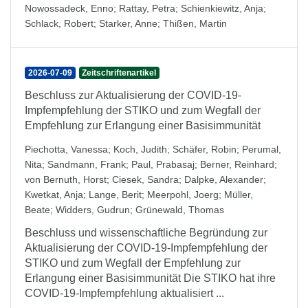
Nowossadeck, Enno
;
Rattay, Petra
;
Schienkiewitz, Anja
;
Schlack, Robert
;
Starker, Anne
;
Thißen, Martin
2026-07-09
Zeitschriftenartikel
Beschluss zur Aktualisierung der COVID-19-
Impfempfehlung der STIKO und zum Wegfall der
Empfehlung zur Erlangung einer Basisimmunität
Piechotta, Vanessa
;
Koch, Judith
;
Schäfer, Robin
;
Perumal,
Nita
;
Sandmann, Frank
;
Paul, Prabasaj
;
Berner, Reinhard
;
von Bernuth, Horst
;
Ciesek, Sandra
;
Dalpke, Alexander
;
Kwetkat, Anja
;
Lange, Berit
;
Meerpohl, Joerg
;
Müller,
Beate
;
Widders, Gudrun
;
Grünewald, Thomas
Beschluss und wissenschaftliche Begründung zur
Aktualisierung der COVID-19-Impfempfehlung der
STIKO und zum Wegfall der Empfehlung zur
Erlangung einer Basisimmunität Die STIKO hat ihre
COVID-19-Impfempfehlung aktualisiert ...