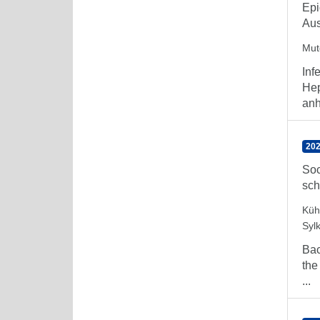
Epi
Aus
Mute
Inf
Hep
anh
202
Soc
sch
Küh
Syl
Bac
the
...