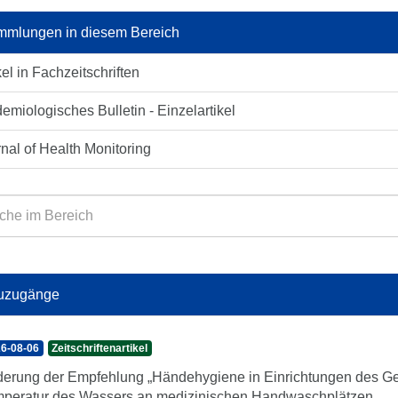
mlungen in diesem Bereich
kel in Fachzeitschriften
emiologisches Bulletin - Einzelartikel
nal of Health Monitoring
uzugänge
6-08-06
Zeitschriftenartikel
erung der Empfehlung „Händehygiene in Einrichtungen des Ge
peratur des Wassers an medizinischen Handwaschplätzen