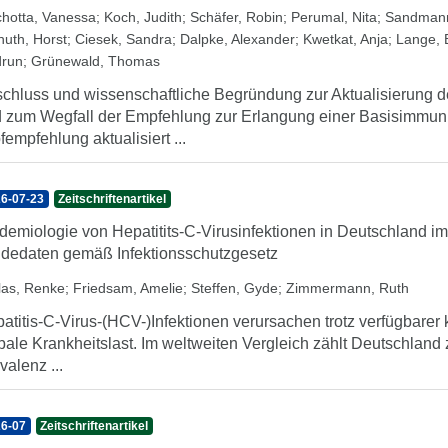
chotta, Vanessa
;
Koch, Judith
;
Schäfer, Robin
;
Perumal, Nita
;
Sandmann
nuth, Horst
;
Ciesek, Sandra
;
Dalpke, Alexander
;
Kwetkat, Anja
;
Lange, B
run
;
Grünewald, Thomas
chluss und wissenschaftliche Begründung zur Aktualisierung
 zum Wegfall der Empfehlung zur Erlangung einer Basisimmuni
fempfehlung aktualisiert ...
6-07-23
Zeitschriftenartikel
demiologie von Hepatitits-C-Virusinfektionen in Deutschland i
dedaten gemäß Infektionsschutzgesetz
llas, Renke
;
Friedsam, Amelie
;
Steffen, Gyde
;
Zimmermann, Ruth
atitis-C-Virus-(HCV-)Infektionen verursachen trotz verfügbarer 
bale Krankheitslast. Im weltweiten Vergleich zählt Deutschland
valenz ...
6-07
Zeitschriftenartikel