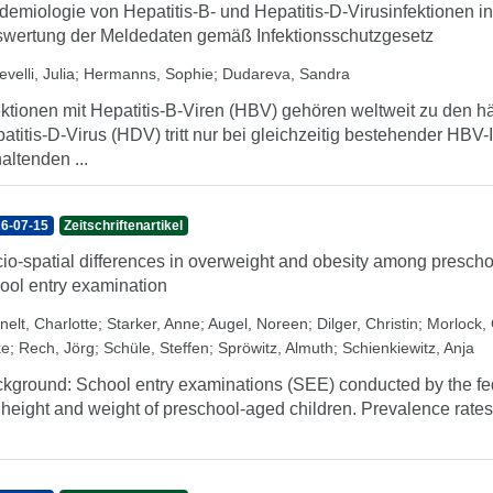
demiologie von Hepatitis-B- und Hepatitis-D-Virusinfektionen i
wertung der Meldedaten gemäß Infektionsschutzgesetz
velli, Julia
;
Hermanns, Sophie
;
Dudareva, Sandra
ektionen mit Hepatitis-B-Viren (HBV) gehören weltweit zu den h
atitis-D-Virus (HDV) tritt nur bei gleichzeitig bestehender HBV-
altenden ...
6-07-15
Zeitschriftenartikel
io-spatial differences in overweight and obesity among prescho
ool entry examination
nelt, Charlotte
;
Starker, Anne
;
Augel, Noreen
;
Dilger, Christin
;
Morlock, 
ke
;
Rech, Jörg
;
Schüle, Steffen
;
Spröwitz, Almuth
;
Schienkiewitz, Anja
kground: School entry examinations (SEE) conducted by the fe
 height and weight of preschool-aged children. Prevalence rates 