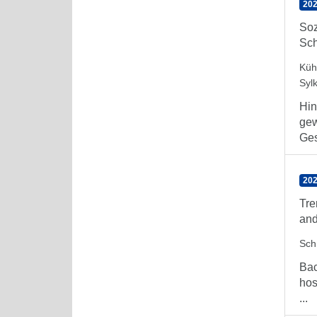
202
Soz
Sch
Küh
Syl
Hin
gew
Ges
202
Tre
and
Sch
Bac
hos
...