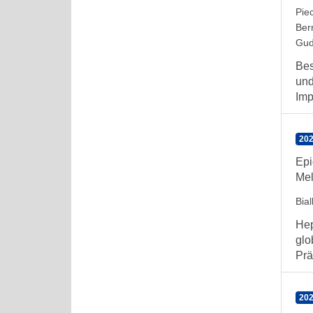
Pie
Ber
Gud
Bes
und
Imp
202
Epi
Mel
Bia
Hep
glo
Prä
202