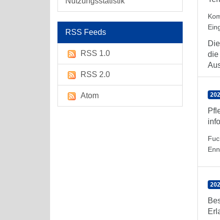
Nutzungsstatistik
Kom
Ein
RSS Feeds
Die
RSS 1.0
die
Aus
RSS 2.0
Atom
202
Pfl
inf
Fuc
Enn
202
Bes
Erl