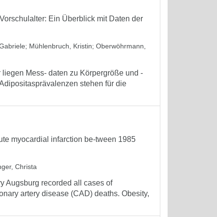
orschulalter: Ein Überblick mit Daten der
Gabriele
;
Mühlenbruch, Kristin
;
Oberwöhrmann,
liegen Mess- daten zu Körpergröße und -
 Adipositasprävalenzen stehen für die
acute myocardial infarction be-tween 1985
ger, Christa
ry Augsburg recorded all cases of
ronary artery disease (CAD) deaths. Obesity,