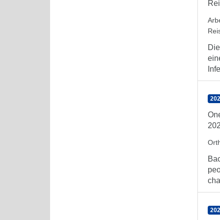
Rei
Arb
Rei
Die
ein
Inf
202
One
20
Orth
Bac
peo
cha
202