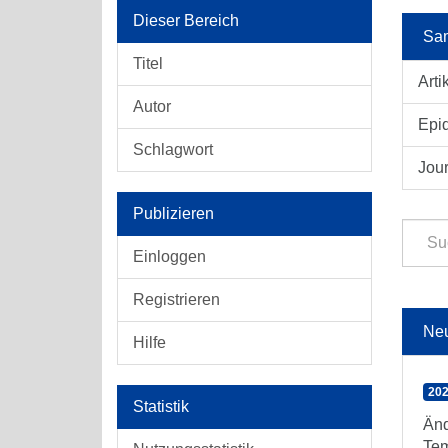
Dieser Bereich
Sam
Titel
Arti
Autor
Epid
Schlagwort
Jour
Publizieren
Einloggen
Registrieren
Ne
Hilfe
202
Statistik
Änd
Tem