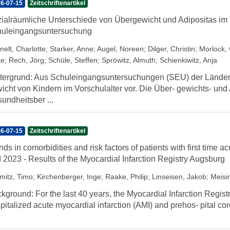
6-07-15
Zeitschriftenartikel
ialräumliche Unterschiede von Übergewicht und Adipositas im V
uleingangsuntersuchung
nelt, Charlotte
;
Starker, Anne
;
Augel, Noreen
;
Dilger, Christin
;
Morlock, 
ke
;
Rech, Jörg
;
Schüle, Steffen
;
Spröwitz, Almuth
;
Schienkiwitz, Anja
tergrund: Aus Schuleingangsuntersuchungen (SEU) der Länder 
icht von Kindern im Vorschulalter vor. Die Über- gewichts- und
undheitsber ...
6-07-15
Zeitschriftenartikel
nds in comorbidities and risk factors of patients with first time 
 2023 - Results of the Myocardial Infarction Registry Augsburg
mitz, Timo
;
Kirchenberger, Inge
;
Raake, Philip
;
Linseisen, Jakob
;
Meisin
kground: For the last 40 years, the Myocardial Infarction Regist
pitalized acute myocardial infarction (AMI) and prehos- pital co