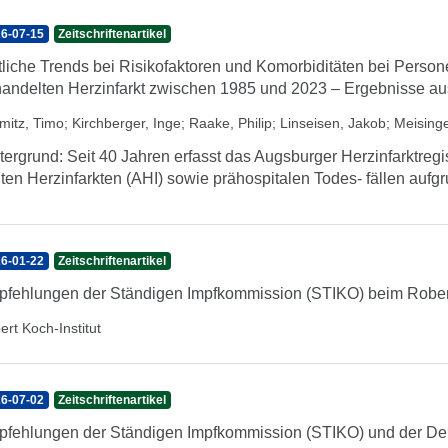
6-07-15
Zeitschriftenartikel
tliche Trends bei Risikofaktoren und Komorbiditäten bei Perso
andelten Herzinfarkt zwischen 1985 und 2023 – Ergebnisse au
mitz, Timo
;
Kirchberger, Inge
;
Raake, Philip
;
Linseisen, Jakob
;
Meisinge
tergrund: Seit 40 Jahren erfasst das Augsburger Herzinfarktregis
ten Herzinfarkten (AHI) sowie prähospitalen Todes- fällen aufg
6-01-22
Zeitschriftenartikel
fehlungen der Ständigen Impfkommission (STIKO) beim Robert
ert Koch-Institut
6-07-02
Zeitschriftenartikel
fehlungen der Ständigen Impfkommission (STIKO) und der Deu