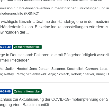
mission für Infektionsprävention in medizinischen Einrichtungen und 
gliederungshilfe (KRINKO)
 wichtigste Einzelmaßnahme der Händehygiene in der medizini
 Händedesinfektion. Einzelne Indikationsstellungen erfordern 
wirkungen der ...
6-07-30
Zeitschriftenartikel
ege in Deutschland: Faktoren, die mit Pflegebedürftigkeit assozi
ormell Pflegender
hs, Judith
;
Hoebel, Jens
;
Jordan, Susanne
;
Koschollek, Carmen
;
Loss, 
o
;
Rattay, Petra
;
Schienkiewitz, Anja
;
Schlack, Robert
;
Starker, Anne
;
T
6-07-09
Zeitschriftenartikel
chluss zur Aktualisierung der COVID-19-Impfempfehlung der 
angung einer Basisimmunität