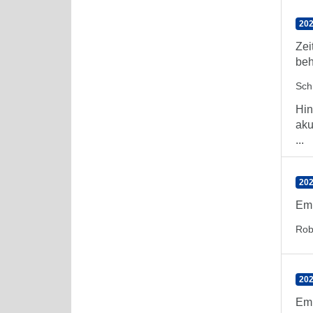
202
Zei
beh
Sch
Hin
aku
...
202
Emp
Rob
202
Emp