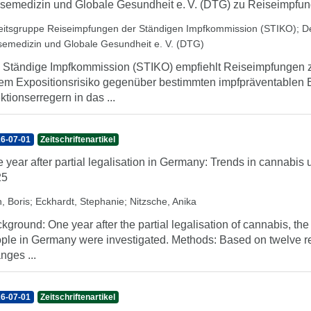
semedizin und Globale Gesundheit e. V. (DTG) zu Reiseimpfu
eitsgruppe Reiseimpfungen der Ständigen Impfkommission (STIKO)
;
D
semedizin und Globale Gesundheit e. V. (DTG)
 Ständige Impfkommission (STIKO) empfiehlt Reiseimpfungen z
em Expositionsrisiko gegenüber bestimmten impfpräventablen
ektionserregern in das ...
6-07-01
Zeitschriftenartikel
 year after partial legalisation in Germany: Trends in cannab
25
, Boris
;
Eckhardt, Stephanie
;
Nitzsche, Anika
kground: One year after the partial legalisation of cannabis, t
ple in Germany were investigated. Methods: Based on twelve re
nges ...
6-07-01
Zeitschriftenartikel