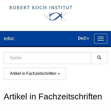
edoc
De
|
En
Umsch
der
Navig
Artikel in Fachzeitschriften
Artikel in Fachzeitschriften