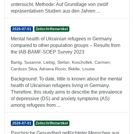
untersucht. Methode: Auf Grundlage von zwölf
repräsentativen Studien aus den Jahren ...
2026-07-01
Zeitschriftenartikel
Mental health of Ukrainian refugees in Germany
compared to other population groups – Results from
the IAB-BAMF-SOEP Survey 2023
Bartig, Susanne
;
Liebig, Stefan
;
Koschollek, Carmen
;
Cardozo Silva, Adriana Rocio
;
Biddle, Louise
Background: To date, little is known about the mental
health of Ukrainian refugees living in Germany.
Therefore, this study aims to describe the prevalence
of depressive (DS) and anxiety symptoms (AS)
among refugees from ...
2026-07-01
Zeitschriftenartikel
Psychische Gesundheit geflüchteter Menschen aus