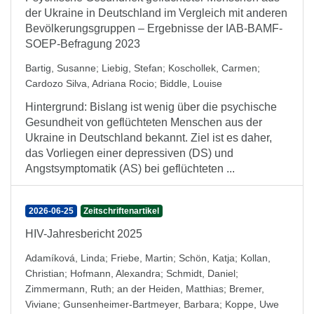
der Ukraine in Deutschland im Vergleich mit anderen
Bevölkerungsgruppen – Ergebnisse der IAB-BAMF-
SOEP-Befragung 2023
Bartig, Susanne
;
Liebig, Stefan
;
Koschollek, Carmen
;
Cardozo Silva, Adriana Rocio
;
Biddle, Louise
Hintergrund: Bislang ist wenig über die psychische
Gesundheit von geflüchteten Menschen aus der
Ukraine in Deutschland bekannt. Ziel ist es daher,
das Vorliegen einer depressiven (DS) und
Angstsymptomatik (AS) bei geflüchteten ...
2026-06-25
Zeitschriftenartikel
HIV-Jahresbericht 2025
Adamíková, Linda
;
Friebe, Martin
;
Schön, Katja
;
Kollan,
Christian
;
Hofmann, Alexandra
;
Schmidt, Daniel
;
Zimmermann, Ruth
;
an der Heiden, Matthias
;
Bremer,
Viviane
;
Gunsenheimer-Bartmeyer, Barbara
;
Koppe, Uwe