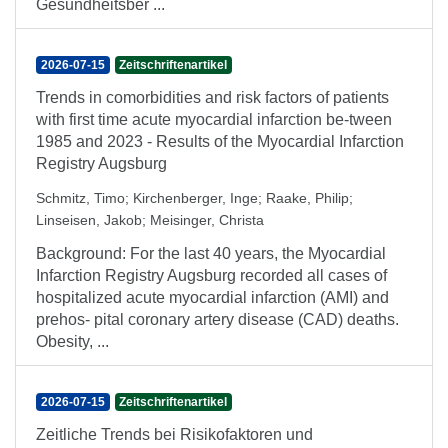
Gesundheitsber ...
2026-07-15
Zeitschriftenartikel
Trends in comorbidities and risk factors of patients
with first time acute myocardial infarction be-tween
1985 and 2023 - Results of the Myocardial Infarction
Registry Augsburg
Schmitz, Timo
;
Kirchenberger, Inge
;
Raake, Philip
;
Linseisen, Jakob
;
Meisinger, Christa
Background: For the last 40 years, the Myocardial
Infarction Registry Augsburg recorded all cases of
hospitalized acute myocardial infarction (AMI) and
prehos- pital coronary artery disease (CAD) deaths.
Obesity, ...
2026-07-15
Zeitschriftenartikel
Zeitliche Trends bei Risikofaktoren und