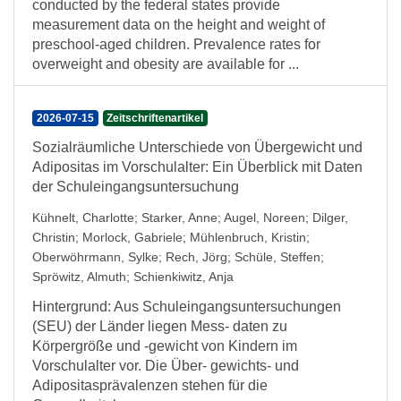
conducted by the federal states provide
measurement data on the height and weight of
preschool-aged children. Prevalence rates for
overweight and obesity are available for ...
2026-07-15
Zeitschriftenartikel
Sozialräumliche Unterschiede von Übergewicht und
Adipositas im Vorschulalter: Ein Überblick mit Daten
der Schuleingangsuntersuchung
Kühnelt, Charlotte
;
Starker, Anne
;
Augel, Noreen
;
Dilger,
Christin
;
Morlock, Gabriele
;
Mühlenbruch, Kristin
;
Oberwöhrmann, Sylke
;
Rech, Jörg
;
Schüle, Steffen
;
Spröwitz, Almuth
;
Schienkiwitz, Anja
Hintergrund: Aus Schuleingangsuntersuchungen
(SEU) der Länder liegen Mess- daten zu
Körpergröße und -gewicht von Kindern im
Vorschulalter vor. Die Über- gewichts- und
Adipositasprävalenzen stehen für die