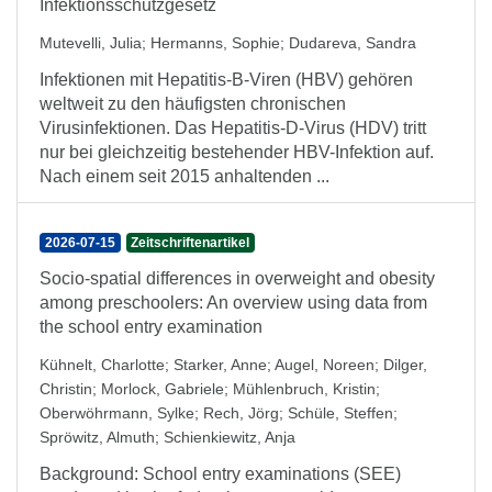
Infektionsschutzgesetz
Mutevelli, Julia
;
Hermanns, Sophie
;
Dudareva, Sandra
Infektionen mit Hepatitis-B-Viren (HBV) gehören
weltweit zu den häufigsten chronischen
Virusinfektionen. Das Hepatitis-D-Virus (HDV) tritt
nur bei gleichzeitig bestehender HBV-Infektion auf.
Nach einem seit 2015 anhaltenden ...
2026-07-15
Zeitschriftenartikel
Socio-spatial differences in overweight and obesity
among preschoolers: An overview using data from
the school entry examination
Kühnelt, Charlotte
;
Starker, Anne
;
Augel, Noreen
;
Dilger,
Christin
;
Morlock, Gabriele
;
Mühlenbruch, Kristin
;
Oberwöhrmann, Sylke
;
Rech, Jörg
;
Schüle, Steffen
;
Spröwitz, Almuth
;
Schienkiewitz, Anja
Background: School entry examinations (SEE)