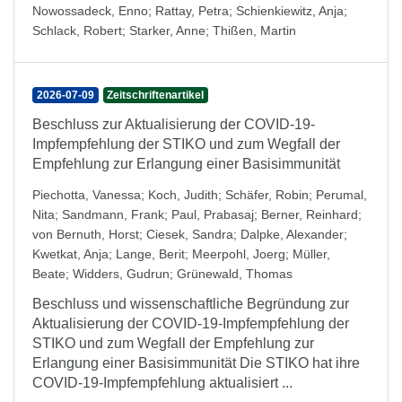
Nowossadeck, Enno
;
Rattay, Petra
;
Schienkiewitz, Anja
;
Schlack, Robert
;
Starker, Anne
;
Thißen, Martin
2026-07-09
Zeitschriftenartikel
Beschluss zur Aktualisierung der COVID-19-
Impfempfehlung der STIKO und zum Wegfall der
Empfehlung zur Erlangung einer Basisimmunität
Piechotta, Vanessa
;
Koch, Judith
;
Schäfer, Robin
;
Perumal,
Nita
;
Sandmann, Frank
;
Paul, Prabasaj
;
Berner, Reinhard
;
von Bernuth, Horst
;
Ciesek, Sandra
;
Dalpke, Alexander
;
Kwetkat, Anja
;
Lange, Berit
;
Meerpohl, Joerg
;
Müller,
Beate
;
Widders, Gudrun
;
Grünewald, Thomas
Beschluss und wissenschaftliche Begründung zur
Aktualisierung der COVID-19-Impfempfehlung der
STIKO und zum Wegfall der Empfehlung zur
Erlangung einer Basisimmunität Die STIKO hat ihre
COVID-19-Impfempfehlung aktualisiert ...