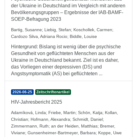
der Ukraine in Deutschland im Vergleich mit anderen
Bevölkerungsgruppen – Ergebnisse der IAB-BAMF-
SOEP-Befragung 2023
Bartig, Susanne
;
Liebig, Stefan
;
Koschollek, Carmen
;
Cardozo Silva, Adriana Rocio
;
Biddle, Louise
Hintergrund: Bislang ist wenig über die psychische
Gesundheit von geflüchteten Menschen aus der
Ukraine in Deutschland bekannt. Ziel ist es daher,
das Vorliegen einer depressiven (DS) und
Angstsymptomatik (AS) bei geflüchteten ...
2026-06-25
Zeitschriftenartikel
HIV-Jahresbericht 2025
Adamíková, Linda
;
Friebe, Martin
;
Schön, Katja
;
Kollan,
Christian
;
Hofmann, Alexandra
;
Schmidt, Daniel
;
Zimmermann, Ruth
;
an der Heiden, Matthias
;
Bremer,
Viviane
;
Gunsenheimer-Bartmeyer, Barbara
;
Koppe, Uwe