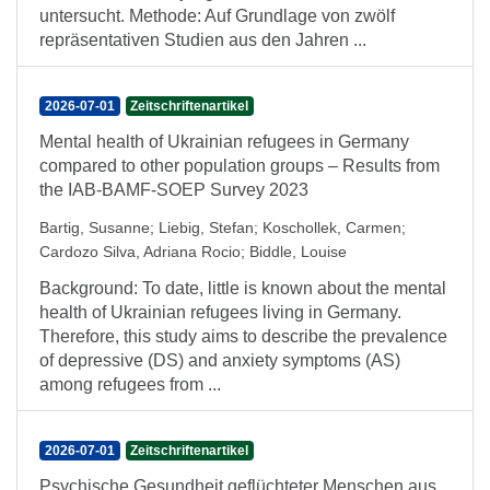
untersucht. Methode: Auf Grundlage von zwölf
repräsentativen Studien aus den Jahren ...
2026-07-01
Zeitschriftenartikel
Mental health of Ukrainian refugees in Germany
compared to other population groups – Results from
the IAB-BAMF-SOEP Survey 2023
Bartig, Susanne
;
Liebig, Stefan
;
Koschollek, Carmen
;
Cardozo Silva, Adriana Rocio
;
Biddle, Louise
Background: To date, little is known about the mental
health of Ukrainian refugees living in Germany.
Therefore, this study aims to describe the prevalence
of depressive (DS) and anxiety symptoms (AS)
among refugees from ...
2026-07-01
Zeitschriftenartikel
Psychische Gesundheit geflüchteter Menschen aus