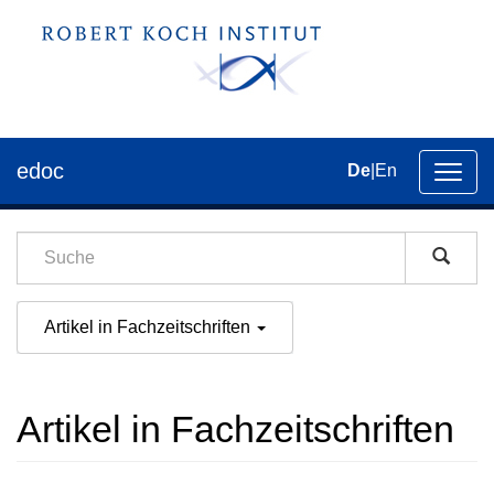
edoc
De
|
En
Umsch
der
Navig
Artikel in Fachzeitschriften
Artikel in Fachzeitschriften