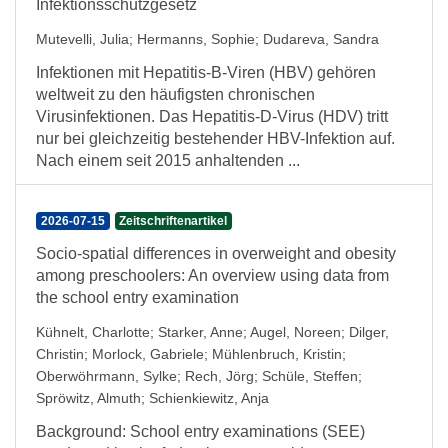
Infektionsschutzgesetz
Mutevelli, Julia
;
Hermanns, Sophie
;
Dudareva, Sandra
Infektionen mit Hepatitis-B-Viren (HBV) gehören
weltweit zu den häufigsten chronischen
Virusinfektionen. Das Hepatitis-D-Virus (HDV) tritt
nur bei gleichzeitig bestehender HBV-Infektion auf.
Nach einem seit 2015 anhaltenden ...
2026-07-15
Zeitschriftenartikel
Socio-spatial differences in overweight and obesity
among preschoolers: An overview using data from
the school entry examination
Kühnelt, Charlotte
;
Starker, Anne
;
Augel, Noreen
;
Dilger,
Christin
;
Morlock, Gabriele
;
Mühlenbruch, Kristin
;
Oberwöhrmann, Sylke
;
Rech, Jörg
;
Schüle, Steffen
;
Spröwitz, Almuth
;
Schienkiewitz, Anja
Background: School entry examinations (SEE)