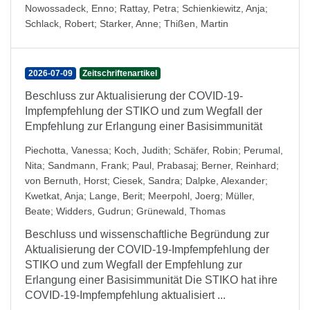
Nowossadeck, Enno
;
Rattay, Petra
;
Schienkiewitz, Anja
;
Schlack, Robert
;
Starker, Anne
;
Thißen, Martin
2026-07-09
Zeitschriftenartikel
Beschluss zur Aktualisierung der COVID-19-
Impfempfehlung der STIKO und zum Wegfall der
Empfehlung zur Erlangung einer Basisimmunität
Piechotta, Vanessa
;
Koch, Judith
;
Schäfer, Robin
;
Perumal,
Nita
;
Sandmann, Frank
;
Paul, Prabasaj
;
Berner, Reinhard
;
von Bernuth, Horst
;
Ciesek, Sandra
;
Dalpke, Alexander
;
Kwetkat, Anja
;
Lange, Berit
;
Meerpohl, Joerg
;
Müller,
Beate
;
Widders, Gudrun
;
Grünewald, Thomas
Beschluss und wissenschaftliche Begründung zur
Aktualisierung der COVID-19-Impfempfehlung der
STIKO und zum Wegfall der Empfehlung zur
Erlangung einer Basisimmunität Die STIKO hat ihre
COVID-19-Impfempfehlung aktualisiert ...