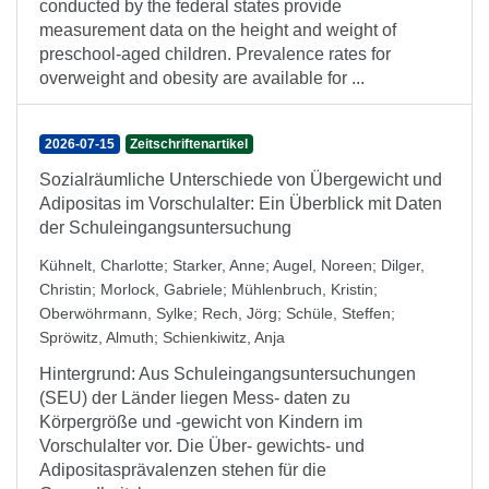
conducted by the federal states provide
measurement data on the height and weight of
preschool-aged children. Prevalence rates for
overweight and obesity are available for ...
2026-07-15
Zeitschriftenartikel
Sozialräumliche Unterschiede von Übergewicht und
Adipositas im Vorschulalter: Ein Überblick mit Daten
der Schuleingangsuntersuchung
Kühnelt, Charlotte
;
Starker, Anne
;
Augel, Noreen
;
Dilger,
Christin
;
Morlock, Gabriele
;
Mühlenbruch, Kristin
;
Oberwöhrmann, Sylke
;
Rech, Jörg
;
Schüle, Steffen
;
Spröwitz, Almuth
;
Schienkiwitz, Anja
Hintergrund: Aus Schuleingangsuntersuchungen
(SEU) der Länder liegen Mess- daten zu
Körpergröße und -gewicht von Kindern im
Vorschulalter vor. Die Über- gewichts- und
Adipositasprävalenzen stehen für die