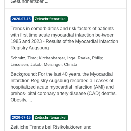
Gesundheitsber ...
2026-07-15
Zeitschriftenartikel
Trends in comorbidities and risk factors of patients
with first time acute myocardial infarction be-tween
1985 and 2023 - Results of the Myocardial Infarction
Registry Augsburg
Schmitz, Timo
;
Kirchenberger, Inge
;
Raake, Philip
;
Linseisen, Jakob
;
Meisinger, Christa
Background: For the last 40 years, the Myocardial
Infarction Registry Augsburg recorded all cases of
hospitalized acute myocardial infarction (AMI) and
prehos- pital coronary artery disease (CAD) deaths.
Obesity, ...
2026-07-15
Zeitschriftenartikel
Zeitliche Trends bei Risikofaktoren und