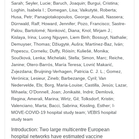
Sarah
;
Seyler, Lucie
;
Baruch, Joaquin
;
Burgui, Cristina
;
Loghin, Isabela I.
;
Domegan, Lisa
;
Vaikutytė, Roberta
;
Husa, Petr
;
Panagiotakopoulos, George
;
Aouali, Nassera
;
Dürrwald, Ralf
;
Howard, Jennifer
;
Pozo, Francisco
;
Sastre-
Palou, Bartolomé
;
Nonković, Diana
;
Knol, Mirjam J.
;
Kislaya, Irina
;
Luong Nguyen, Liem Binh
;
Bossuyt, Nathalie
;
Demuyser, Thomas
;
Džiugytė, Aušra
;
Martínez-Baz, Iván
;
Popescu, Corneliu
;
Duffy, Róisín
;
Kuliešė, Monika
;
Součková, Lenka
;
Michelaki, Stella
;
Simon, Marc
;
Reiche,
Janine
;
Otero-Barrós, María Teresa
;
Lovrić Makarić,
Zvjezdana
;
Bruijning-Verhagen, Patricia C. J. L.
;
Gomez,
Verónica
;
Lesieur, Zineb
;
Barbezange, Cyril
;
Van
Nedervelde, Els
;
Borg, Maria-Louise
;
Castilla, Jesús
;
Lazar,
Mihaela
;
O’Donnell, Joan
;
Jonikaitė, Indrė
;
Demlová,
Regina
;
Amerali, Marina
;
Wirtz, Gil
;
Tolksdorf, Kristin
;
Valenciano, Marta
;
Bacci, Sabrina
;
Kissling, Esther
;
I-
MOVE-COVID-19 hospital study team
;
VEBIS hospital
study team
Introduction: Two large multicentre European
hospital networks have estimated vaccine