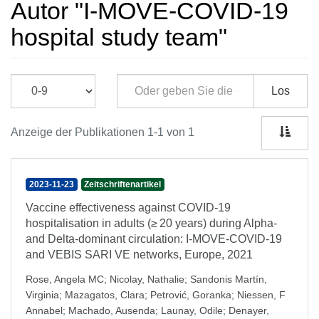
Autor "I-MOVE-COVID-19
hospital study team"
Los
Anzeige der Publikationen 1-1 von 1
2023-11-23
Zeitschriftenartikel
Vaccine effectiveness against COVID-19
hospitalisation in adults (≥ 20 years) during Alpha-
and Delta-dominant circulation: I-MOVE-COVID-19
and VEBIS SARI VE networks, Europe, 2021
Rose, Angela MC
;
Nicolay, Nathalie
;
Sandonis Martín,
Virginia
;
Mazagatos, Clara
;
Petrović, Goranka
;
Niessen, F
Annabel
;
Machado, Ausenda
;
Launay, Odile
;
Denayer,