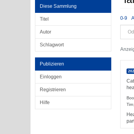
Diese Sammlung
0-9
Titel
Autor
Schlagwort
Anzeig
Publizieren
202
Einloggen
Cat
hea
Registrieren
Boo
Hilfe
Tim
Hea
par