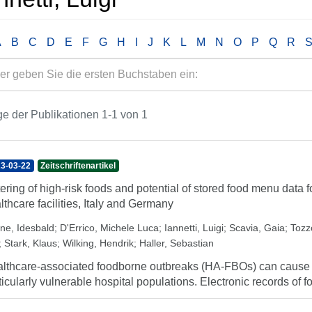
A
B
C
D
E
F
G
H
I
J
K
L
M
N
O
P
Q
R
e der Publikationen 1-1 von 1
3-03-22
Zeitschriftenartikel
ering of high-risk foods and potential of stored food menu data f
lthcare facilities, Italy and Germany
ne, Idesbald
;
D'Errico, Michele Luca
;
Iannetti, Luigi
;
Scavia, Gaia
;
Tozz
;
Stark, Klaus
;
Wilking, Hendrik
;
Haller, Sebastian
lthcare-associated foodborne outbreaks (HA-FBOs) can cause sig
ticularly vulnerable hospital populations. Electronic records of fo