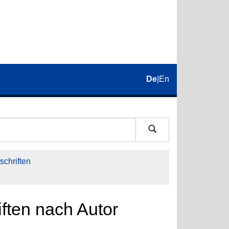
De
|
En
schriften
iften nach Autor