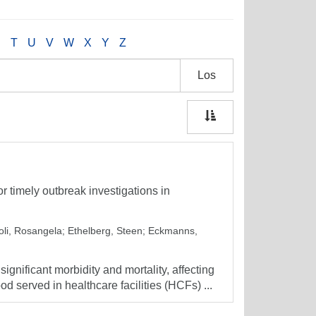
S
T
U
V
W
X
Y
Z
Los
or timely outbreak investigations in
oli, Rosangela
;
Ethelberg, Steen
;
Eckmanns,
nificant morbidity and mortality, affecting
od served in healthcare facilities (HCFs) ...