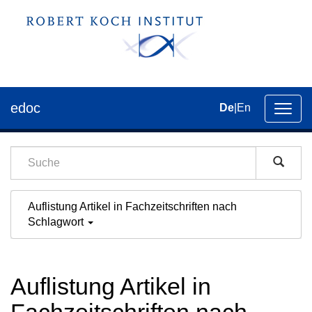
edoc
De
|
En
Umsch
der
Navig
Auflistung Artikel in Fachzeitschriften nach
Schlagwort
Auflistung Artikel in